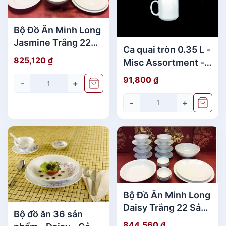
ô
n
Bộ Đồ Ăn Minh Long
g
T
Jasmine Trắng 22
Ca quai tròn 0.35 L -
r
Sản Phẩm Cao Cấp
825,120
₫
Misc Assortment -
ắ
Trắng
n
91,800
₫
-
+
g
đ
-
+
ẹ
p
s
ố
l
ư
ợ
Bộ Đồ Ăn Minh Long
n
Daisy Trắng 22 Sản
g
Bộ đồ ăn 36 sản
Phẩm Cao Cấp
844,560
₫