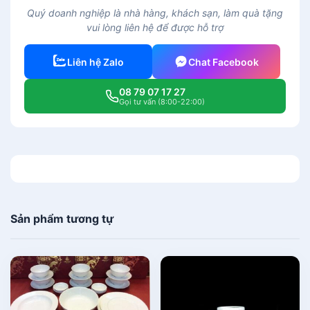
r
Quý doanh nghiệp là nhà hàng, khách sạn, làm quà tặng
à
vui lòng liên hệ để được hỗ trợ
s
ứ
Liên hệ Zalo
Chat Facebook
M
i
08 79 07 17 27
n
Gọi tư vấn (8:00-22:00)
h
L
o
n
g
0
.
Sản phẩm tương tự
3
8
L
V
u