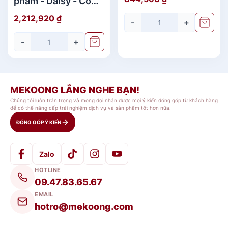
phẩm - Daisy - Cỏ
Tím
2,212,920
₫
-
+
-
+
MEKOONG LẮNG NGHE BẠN!
Chúng tôi luôn trân trọng và mong đợi nhận được mọi ý kiến đóng góp từ khách hàng
để có thể nâng cấp trải nghiệm dịch vụ và sản phẩm tốt hơn nữa.
ĐÓNG GÓP Ý KIẾN
Zalo
HOTLINE
09.47.83.65.67
EMAIL
hotro@mekoong.com