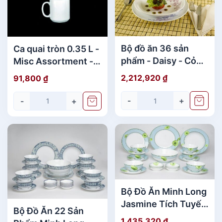
a
i
S
ố
Bộ đồ ăn 36 sản
Ca quai tròn 0.35 L -
7
phẩm - Daisy - Cỏ
Misc Assortment -
T
Tím
Trắng
r
2,212,920
₫
91,800
₫
ắ
-
+
n
-
+
g
s
ố
l
ư
ợ
n
Bộ Đồ Ăn Minh Long
g
Jasmine Tích Tuyết
Bộ Đồ Ăn 22 Sản
Thảo 22 Sản Phẩm
1,435,320
₫