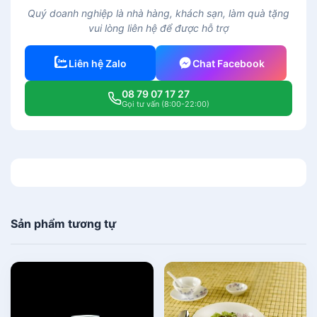
r
Quý doanh nghiệp là nhà hàng, khách sạn, làm quà tặng
à
vui lòng liên hệ để được hỗ trợ
s
ứ
Liên hệ Zalo
Chat Facebook
M
i
08 79 07 17 27
n
Gọi tư vấn (8:00-22:00)
h
L
o
n
g
0
,
Sản phẩm tương tự
3
3
L
Q
u