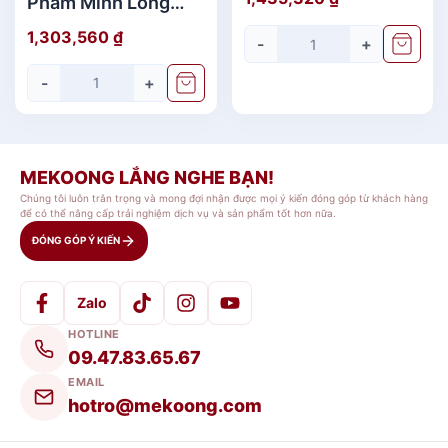
Phẩm Minh Long
Đẹp
Jasmine Vinh Quy
1,303,560
₫
-
+
Nhạt Giá rẻ
-
+
MEKOONG LẮNG NGHE BẠN!
Chúng tôi luôn trân trọng và mong đợi nhận được mọi ý kiến đóng góp từ khách hàng
để có thể nâng cấp trải nghiệm dịch vụ và sản phẩm tốt hơn nữa.
ĐÓNG GÓP Ý KIẾN
Zalo
HOTLINE
09.47.83.65.67
EMAIL
hotro@mekoong.com