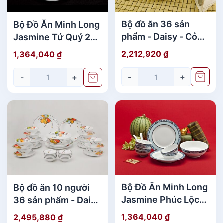
g
s
Bộ đồ ăn 36 sản
Bộ Đồ Ăn Minh Long
ố
phẩm - Daisy - Cỏ
Jasmine Tứ Quý 22
l
Tím
Sản Phẩm Cao Cấp
ư
2,212,920
₫
1,364,040
₫
ợ
-
+
n
-
+
g
Bộ Đồ Ăn Minh Long
Bộ đồ ăn 10 người
Jasmine Phúc Lộc
36 sản phẩm - Daisy
Thọ 22 Sản Phẩm
- Bóng Bay
1,364,040
₫
2,495,880
₫