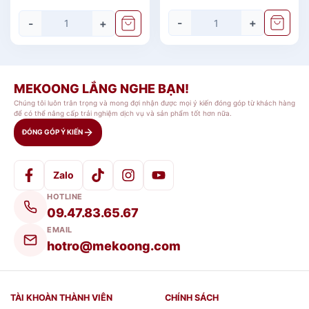
Giá rẻ
-
+
-
+
MEKOONG LẮNG NGHE BẠN!
Chúng tôi luôn trân trọng và mong đợi nhận được mọi ý kiến đóng góp từ khách hàng
để có thể nâng cấp trải nghiệm dịch vụ và sản phẩm tốt hơn nữa.
ĐÓNG GÓP Ý KIẾN
Zalo
HOTLINE
09.47.83.65.67
EMAIL
hotro@mekoong.com
TÀI KHOÀN THÀNH VIÊN
CHÍNH SÁCH