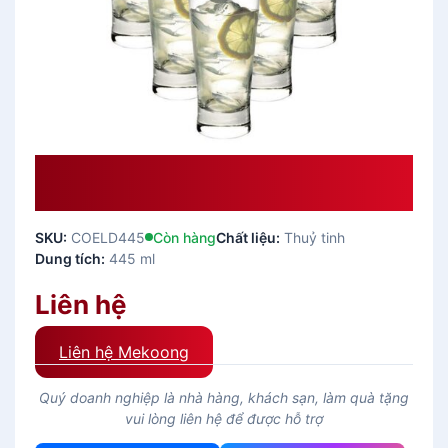
Ly Bia Thủy Tinh ETHAN LONG
DRINK – 445 Ml
SKU:
COELD445
Còn hàng
Chất liệu:
Thuỷ tinh
Dung tích:
445 ml
Liên hệ
Liên hệ Mekoong
Quý doanh nghiệp là nhà hàng, khách sạn, làm quà tặng
vui lòng liên hệ để được hỗ trợ