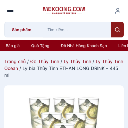
S
k
i
p
Sản phẩm
t
o
c
Báo giá
Quà Tặng
Đồ Nhà Hàng Khách Sạn
Liên 
o
n
Trang chủ
/
Đồ Thủy Tinh
/
Ly Thủy Tinh
/
Ly Thủy Tinh
t
Ocean
/ Ly bia Thủy Tinh ETHAN LONG DRINK – 445
e
ml
n
t