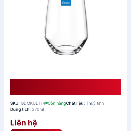
Cốc Thủy Tinh LEXINGTON HIBALL
– 370ml
SKU:
GDMKUD114
Còn hàng
Chất liệu:
Thuỷ tinh
Dung tích:
370ml
Liên hệ