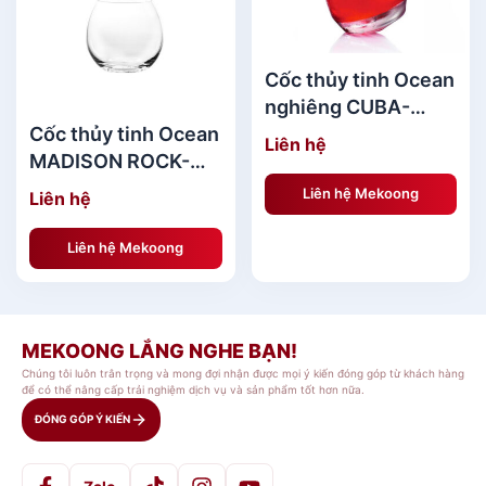
Cốc thủy tinh Ocean
nghiêng CUBA-
270ML
Cốc thủy tinh Ocean
Liên hệ
MADISON ROCK-
395ML
Liên hệ Mekoong
Liên hệ
Liên hệ Mekoong
MEKOONG LẮNG NGHE BẠN!
Chúng tôi luôn trân trọng và mong đợi nhận được mọi ý kiến đóng góp từ khách hàng
để có thể nâng cấp trải nghiệm dịch vụ và sản phẩm tốt hơn nữa.
ĐÓNG GÓP Ý KIẾN