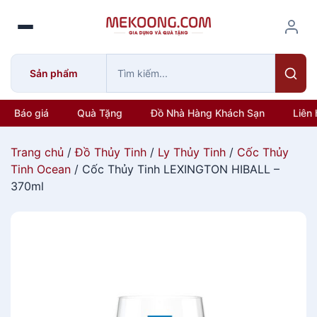
S
k
i
p
Sản phẩm
t
o
c
Báo giá
Quà Tặng
Đồ Nhà Hàng Khách Sạn
Liên 
o
n
Trang chủ
/
Đồ Thủy Tinh
/
Ly Thủy Tinh
/
Cốc Thủy
t
Tinh Ocean
/ Cốc Thủy Tinh LEXINGTON HIBALL –
e
370ml
n
t