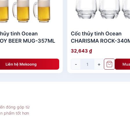
 thủy tinh Ocean
Cốc thủy tinh Ocean
OY BEER MUG-357ML
CHARISMA ROCK-340
32,643
₫
-
+
Liên hệ Mekoong
Mua
iến đóng góp từ
ản phẩm tốt hơn