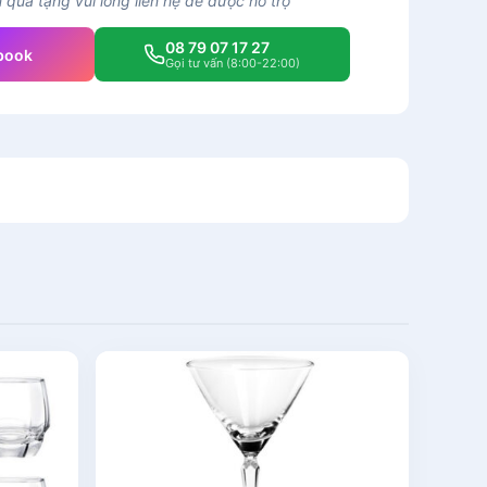
quà tặng vui lòng liên hệ để được hỗ trợ
08 79 07 17 27
book
Gọi tư vấn (8:00-22:00)