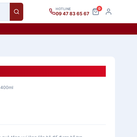
0
HOTLINE
09 47 83 65 67
00ml
400ml