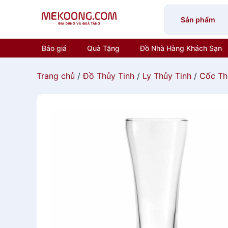
Skip
to
Sản phẩm
content
Báo giá
Quà Tặng
Đồ Nhà Hàng Khách Sạn
Trang chủ
/
Đồ Thủy Tinh
/
Ly Thủy Tinh
/
Cốc Th