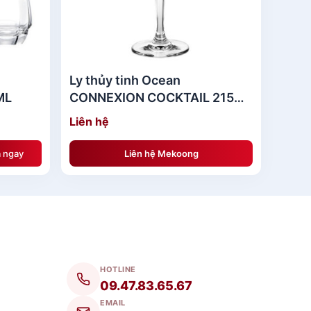
Ly thủy tinh Ocean
ML
CONNEXION COCKTAIL 215ML
- Ly Uống Cocktail
Liên hệ
 ngay
Liên hệ Mekoong
HOTLINE
09.47.83.65.67
EMAIL