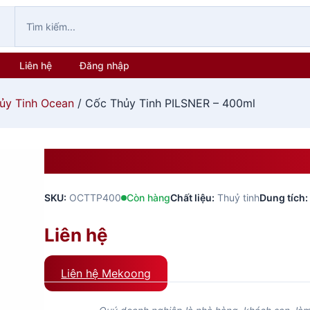
Liên hệ
Đăng nhập
ủy Tinh Ocean
/ Cốc Thủy Tinh PILSNER – 400ml
Cốc Thủy Tinh PILSNER – 4
SKU:
OCTTP400
Còn hàng
Chất liệu:
Thuỷ tinh
Dung tích:
Liên hệ
Liên hệ Mekoong