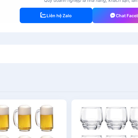
Quý doanh nghiệp là nhà hàng, khách sạn, làm 
Liên hệ Zalo
Chat Face