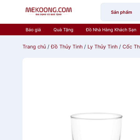
Skip
to
Sản phẩm
content
Báo giá
Quà Tặng
Đồ Nhà Hàng Khách Sạn
Trang chủ
/
Đồ Thủy Tinh
/
Ly Thủy Tinh
/
Cốc Th