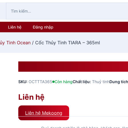
Liên hệ
Đăng nhập
ủy Tinh Ocean
/ Cốc Thủy Tinh TIARA – 365ml
Cốc Thủy Tinh TIARA – 365
SKU:
OCTTTA365
Còn hàng
Chất liệu:
Thuỷ tinh
Dung tích
Liên hệ
Liên hệ Mekoong