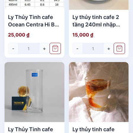
Ly Thủy Tinh cafe
Ly thủy tinh cafe 2
Ocean Centra Hi Ball
tầng 240ml nhập
giá rẻ chính hãng
khẩu THÁI LAN
25,000
₫
15,000
₫
-
+
-
+
Ly Thủy Tinh cafe
Ly thủy tinh cafe