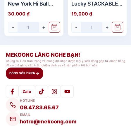
New York Hi Ball
Lucky STACKABLE
270ml UNION
TUMBLER 202ml
30,000
₫
19,000
₫
chính hãng
-
+
-
+
MEKOONG LẮNG NGHE BẠN!
Chúng tôi luôn trân trọng và mong đợi nhận được mọi ý kiến đóng góp từ khách hàng
để có thể nâng cấp trải nghiệm dịch vụ và sản phẩm tốt hơn nữa.
ĐÓNG GÓP Ý KIẾN
Zalo
HOTLINE
09.47.83.65.67
EMAIL
hotro@mekoong.com