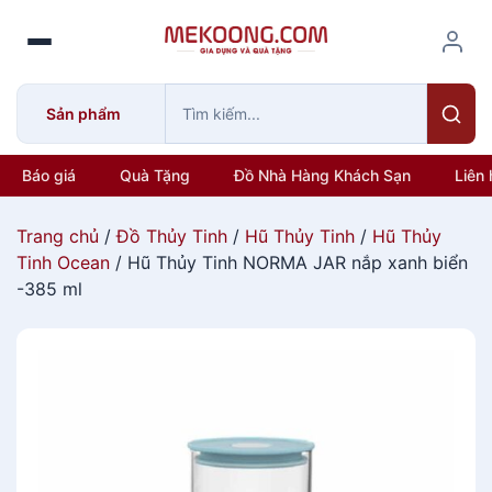
S
k
i
p
Sản phẩm
t
o
c
Báo giá
Quà Tặng
Đồ Nhà Hàng Khách Sạn
Liên 
o
n
Trang chủ
/
Đồ Thủy Tinh
/
Hũ Thủy Tinh
/
Hũ Thủy
t
Tinh Ocean
/ Hũ Thủy Tinh NORMA JAR nắp xanh biển
e
-385 ml
n
t