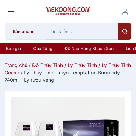
S
k
i
p
Sản phẩm
t
o
c
Báo giá
Quà Tặng
Đồ Nhà Hàng Khách Sạn
Liên 
o
n
Trang chủ
/
Đồ Thủy Tinh
/
Ly Thủy Tinh
/
Ly Thủy Tinh
t
Ocean
/ Ly Thủy Tinh Tokyo Temptation Burgundy
e
740ml – Ly rượu vang
n
t