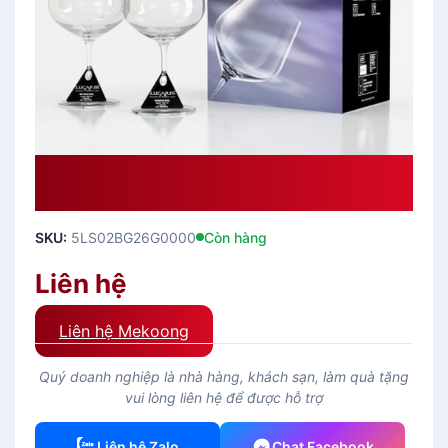
Ly Thủy Tinh Tokyo Temptation
Burgundy 740ml – Ly Rượu Vang
SKU:
5LS02BG26G0000
Còn hàng
Liên hệ
Liên hệ Mekoong
Quý doanh nghiệp là nhà hàng, khách sạn, làm quà tặng
vui lòng liên hệ để được hỗ trợ
Liên hệ Zalo
Chat Facebook