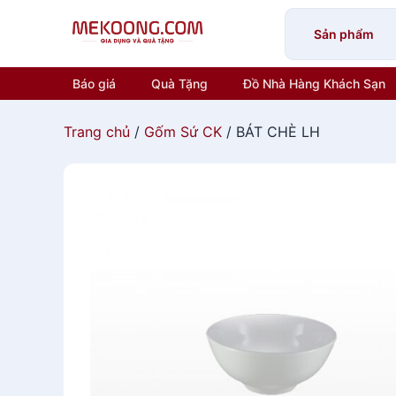
Skip
to
Sản phẩm
content
Báo giá
Quà Tặng
Đồ Nhà Hàng Khách Sạn
Trang chủ
/
Gốm Sứ CK
/ BÁT CHÈ LH