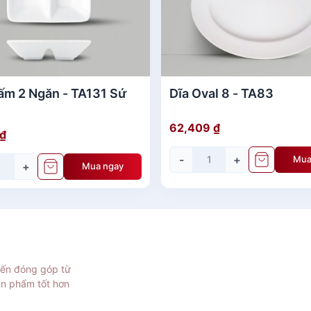
ấm 2 Ngăn - TA131 Sứ
Dĩa Oval 8 - TA83
62,409
₫
₫
-
+
Mua
+
Mua ngay
iến đóng góp từ
ản phẩm tốt hơn