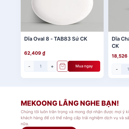
Dĩa Oval 8 - TAB83 Sứ CK
Dĩa Ch
CK
62,409
₫
18,526
-
+
Mua ngay
-
MEKOONG LẮNG NGHE BẠN!
Chúng tôi luôn trân trọng và mong đợi nhận được mọi ý k
khách hàng để có thể nâng cấp trải nghiệm dịch vụ và s
nữa.