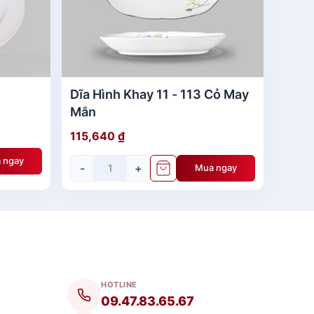
Dĩa Hình Khay 11 - 113 Cỏ May
Mắn
115,640
₫
 ngay
-
+
Mua ngay
HOTLINE
09.47.83.65.67