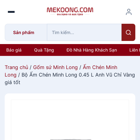
S
k
i
p
Sản phẩm
t
o
c
Báo giá
Quà Tặng
Đồ Nhà Hàng Khách Sạn
Liên 
o
n
Trang chủ
/
Gốm sứ Minh Long
/
Ấm Chén Minh
t
Long
/ Bộ Ấm Chén Minh Long 0.45 L Anh Vũ Chỉ Vàng
e
giá tốt
n
t