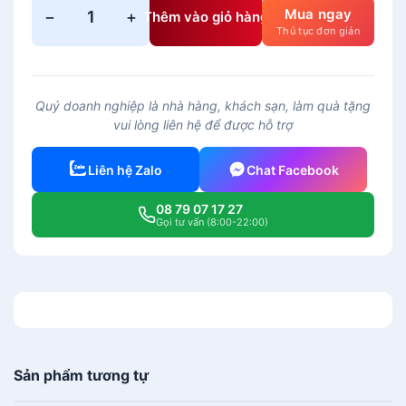
Mua ngay
−
+
Thêm vào giỏ hàng
B
Thủ tục đơn giản
ộ
Ấ
m
Quý doanh nghiệp là nhà hàng, khách sạn, làm quà tặng
C
vui lòng liên hệ để được hỗ trợ
h
é
Liên hệ Zalo
Chat Facebook
n
M
08 79 07 17 27
i
Gọi tư vấn (8:00-22:00)
n
h
L
o
n
g
0
Sản phẩm tương tự
.