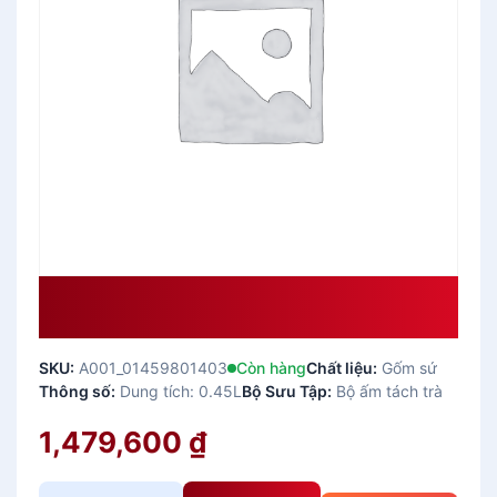
Bộ Ấm Chén Minh Long 0.45 L Anh
Vũ Chỉ Vàng Giá Tốt
SKU:
A001_01459801403
Còn hàng
Chất liệu:
Gốm sứ
Thông số:
Dung tích: 0.45L
Bộ Sưu Tập:
Bộ ấm tách trà
1,479,600
₫