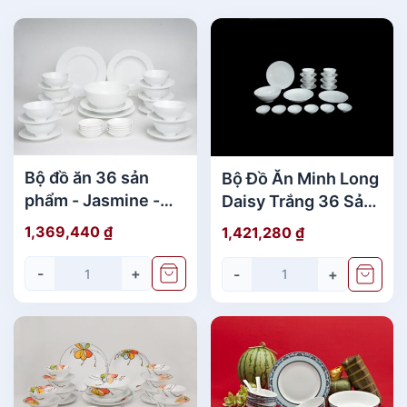
4
5
L
A
n
h
V
ũ
Bộ đồ ăn 36 sản
Bộ Đồ Ăn Minh Long
C
phẩm - Jasmine -
Daisy Trắng 36 Sản
h
Trắng
Phẩm Cao Cấp
ỉ
1,369,440
₫
1,421,280
₫
V
à
-
+
-
+
n
g
g
i
á
t