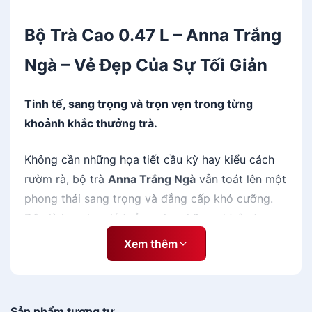
n
a
Bộ Trà Cao 0.47 L – Anna Trắng
T
r
Ngà – Vẻ Đẹp Của Sự Tối Giản
ắ
n
Tinh tế, sang trọng và trọn vẹn trong từng
g
khoảnh khắc thưởng trà.
N
g
Không cần những họa tiết cầu kỳ hay kiểu cách
à
s
rườm rà, bộ trà
Anna Trắng Ngà
vẫn toát lên một
ố
phong thái sang trọng và đẳng cấp khó cưỡng.
l
Đây là lựa chọn lý tưởng cho những ai trân trọng
ư
nét đẹp tối giản trong
đồ dùng gia đình
. Được
ợ
Xem thêm
chế tác bởi thương hiệu
gốm sứ Minh Long
, bộ
n
sản phẩm không chỉ đáp ứng hoàn hảo về thẩm
g
mỹ mà còn bảo toàn trọn vẹn "hương - vị - sắc"
Sản phẩm tương tự