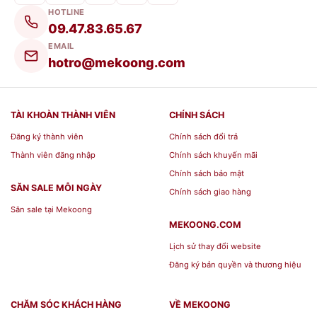
Thông tin
Chi tiết
HOTLINE
Thương hiệu
Minh Long
09.47.83.65.67
EMAIL
Bộ sưu tập
Anna
hotro@mekoong.com
Hoa văn
Trắng Ngà
Mã sản phẩm
A001_68470300003
TÀI KHOÀN THÀNH VIÊN
CHÍNH SÁCH
Dung tích bình
0.47 L
Đăng ký thành viên
Chính sách đổi trả
Giá niêm yết
523.800₫
Thành viên đăng nhập
Chính sách khuyến mãi
Chính sách bảo mật
Bộ sản phẩm bao gồm
SĂN SALE MỖI NGÀY
Chính sách giao hàng
Săn sale tại Mekoong
01 Bình trà 0.47 L (kèm nắp).
MEKOONG.COM
Lịch sử thay đổi website
06 Tách trà cao (dung tích 0.08 L).
Đăng ký bản quyền và thương hiệu
06 Dĩa lót Oval (đường kính 12.5 cm).
CHĂM SÓC KHÁCH HÀNG
VỀ MEKOONG