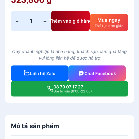
Mua ngay
−
+
Thêm vào giỏ hàng
B
Thủ tục đơn giản
ộ
T
r
Quý doanh nghiệp là nhà hàng, khách sạn, làm quà tặng
à
vui lòng liên hệ để được hỗ trợ
C
a
Liên hệ Zalo
Chat Facebook
o
0
08 79 07 17 27
.
Gọi tư vấn (8:00-22:00)
4
7
L
–
Mô tả sản phẩm
A
n