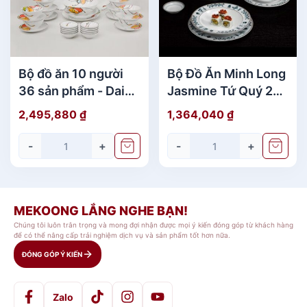
và an toàn tuyệt đối cho
sức khỏe
.
Trải nghiệm thưởng trà trọn vẹn:
Thiết kế bình trà và tách trà tối ưu,
Bộ đồ ăn 10 người
Bộ Đồ Ăn Minh Long
giữ nhiệt tốt, giúp người dùng cảm
36 sản phẩm - Daisy
Jasmine Tứ Quý 22
nhận trọn vẹn sự tinh túy của từng
- Bóng Bay
Sản Phẩm Cao Cấp
2,495,880
₫
1,364,040
₫
chén trà ngon.
-
+
-
+
Tính ứng dụng cao:
Dễ dàng kết hợp
với các bộ dụng cụ ăn uống khác, làm
điểm nhấn cho không gian bếp hoặc
MEKOONG LẮNG NGHE BẠN!
trở thành món
quà tặng
ý nghĩa, tinh
Chúng tôi luôn trân trọng và mong đợi nhận được mọi ý kiến đóng góp từ khách hàng
để có thể nâng cấp trải nghiệm dịch vụ và sản phẩm tốt hơn nữa.
tế.
ĐÓNG GÓP Ý KIẾN
Thông số kỹ thuật chi tiết
Zalo