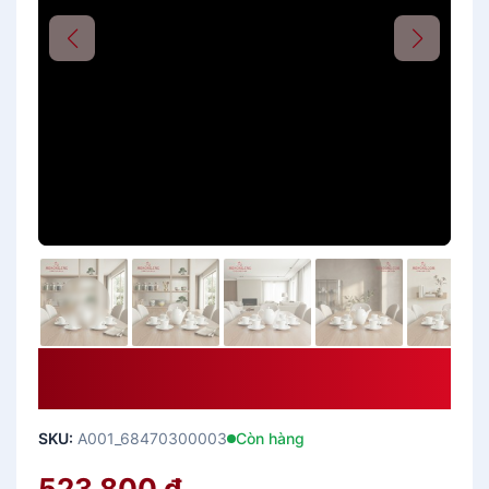
Bộ Trà Cao 0.47 L – Anna Trắng
Ngà
SKU:
A001_68470300003
Còn hàng
523,800
₫