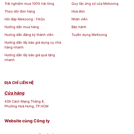
Trải nghiệm mua 100% hài lòng
Quy tắc ứng xử của Mekoong
Mua Đồ Dùng Nhà Hàng Quà
Theo dõi đơn hàng
Hoá đơn
Tặng tại Siêu Thị Mekoong
Hỏi đáp Mekoong - FAQs
Nhân viên
Hướng dẫn mua hàng
Bảo hành
Huóng dẫn đăng ký thành viên
Tuyển dụng MeKoong
Bạn đang tìm kiếm các sản phẩm
ấm chén Minh
Hướng dẫn lấy báo giá dụng cụ nhà
Long
chính hãng để làm
quà
tặng đối tác, hoặc
hàng nhanh
muốn trang bị thêm những món
đồ dùng gia đình
Hướng dẫn lấy báo giá quà tặng
nhanh
cao cấp, tinh tế?
Siêu Thị Mekoong
tự hào là địa
chỉ uy tín chuyên cung cấp các mặt hàng
gốm sứ
Minh Long
chính gốc, chất lượng, đi kèm dịch vụ
ĐỊA CHỈ LIÊN HỆ
chăm sóc
khách hàng
chuyên nghiệp và giá thành
Cửa hàng
cạnh tranh nhất thị trường.
439 Cách Mạng Tháng 8,
Phường Hoà Hưng, TP.HCM
Hãy liên hệ ngay với Siêu Thị Mekoong để được
tư vấn và sở hữu ngay bộ trà 0.47 L Anna Trắng
Website cùng Công ty
Ngà thanh lịch này cho không gian của bạn!