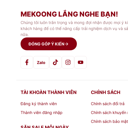
Không chỉ có những sản phẩm gia dụng và thờ
em hoặc người thân của mình. Chúng tôi cung
MEKOONG LẮNG NGHE BẠN!
phải chăng.
Chúng tôi luôn trân trọng và mong đợi nhận được mọi ý k
khách hàng để có thể nâng cấp trải nghiệm dịch vụ và s
Nếu bạn không biết chọn món quà gì cho ngườ
nữa.
món quà độc đáo, ý nghĩa và phù hợp với ngườ
ĐÓNG GÓP Ý KIẾN
bạn có thể thanh toán một cách nhanh chóng
Zalo
Với những sản phẩm độc đáo, phong phú và g
quà ý nghĩa và đặc biệt cho người thân của m
TÀI KHOÀN THÀNH VIÊN
CHÍNH SÁCH
Đăng ký thành viên
Chính sách đổi trả
Thành viên đăng nhập
Chính sách khuyến 
Chính sách bảo mật
SĂN SALE MỖI NGÀY