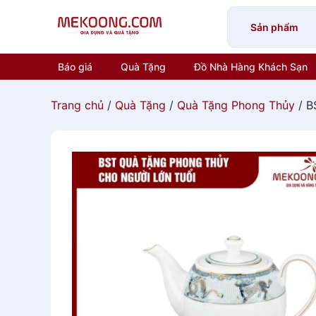
Skip
to
Sản phẩm
content
Báo giá
Quà Tặng
Đồ Nhà Hàng Khách Sạn
Trang chủ
/
Quà Tặng
/
Quà Tặng Phong Thủy
/ B