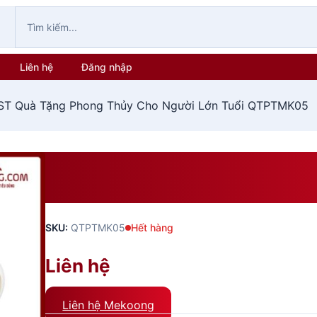
Liên hệ
Đăng nhập
ST Quà Tặng Phong Thủy Cho Người Lớn Tuổi QTPTMK05
BST Quà Tặng Phong Thủy C
QTPTMK05
SKU:
QTPTMK05
Hết hàng
Liên hệ
Liên hệ Mekoong