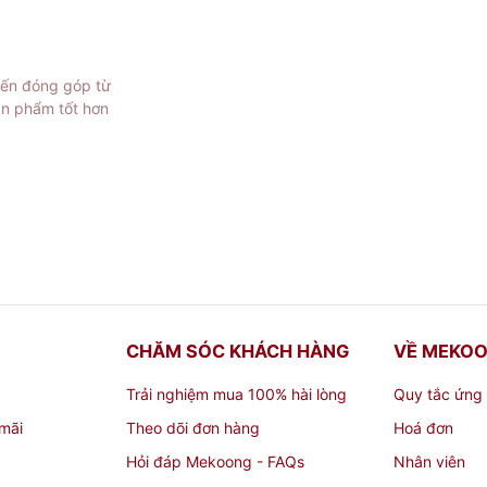
i trang, Siêu Thị Mekoong còn có nhiều loại đồ chơi và đồ
 cấp các sản phẩm từ các thương hiệu nổi tiếng trong và 
iến đóng góp từ
ản phẩm tốt hơn
i mình muốn tặng, hãy nhờ đến đội ngũ nhân viên tại Siêu
i nhận của bạn. Bên cạnh đó, khu vực quầy thu ngân được t
 và dễ dàng.
iá cả hợp lý, Siêu Thị Mekoong là một địa điểm mua sắm t
ình.
CHĂM SÓC KHÁCH HÀNG
VỀ MEKO
Trải nghiệm mua 100% hài lòng
Quy tắc ứng
mãi
Theo dõi đơn hàng
Hoá đơn
Hỏi đáp Mekoong - FAQs
Nhân viên