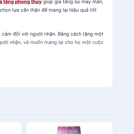
à tặng phong thủy
giúp gia tăng sự may mắn,
họn lựa cẩn thận để mang lại hiệu quả tốt
h cảm đối với người nhận. Bằng cách tặng một
gười nhận, và muốn mang lại cho họ một cuộc
nhận. Mỗi món quà phong thủy đều có thiết kế
 quà này sẽ giúp tăng cường năng lượng tích
các giá trị văn hóa truyền thống. Trong xã
 mua quà tặng phong thủy, bạn cũng đóng góp
c gia tăng may mắn, tình duyên và tài lộc,