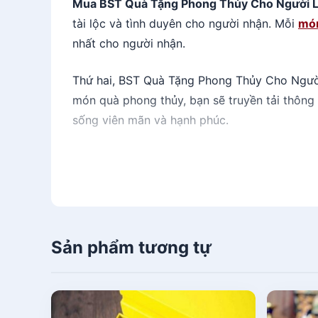
Mua BST Quà Tặng Phong Thủy Cho Người L
tài lộc và tình duyên cho người nhận. Mỗi
món
nhất cho người nhận.
Thứ hai, BST Quà Tặng Phong Thủy Cho Người 
món quà phong thủy, bạn sẽ truyền tải thôn
sống viên mãn và hạnh phúc.
Thứ ba, quà tặng phong thủy cũng là một các
độc đáo và tinh tế, được chọn lựa cẩn thận 
cực và cân bằng trong không gian sống của 
Cuối cùng, mua BST Quà Tặng Phong Thủy Cho 
Sản phẩm tương tự
hội hiện đại, phong tụy đã trở thành một ph
vào việc bảo tồn và phát triển các giá trị vă
Tóm lại, mua BST Quà Tặng Phong Thủy Cho Ngư