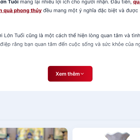
ớn Tuổi
mang lại nhiều lợi ích cho người nhận. Đầu tiên,
qu
 quà phong thủy
đều mang một ý nghĩa đặc biệt và được c
Lớn Tuổi cũng là một cách thể hiện lòng quan tâm và tìn
g điệp rằng bạn quan tâm đến cuộc sống và sức khỏe của n
h để trang trí và làm đẹp cho không gian sống của người 
Xem thêm
để phù hợp với không gian sống của người nhận. Những món
người nhận.
Người Lớn Tuổi cũng là một cách để truyền tải và duy trì 
ần không thể thiếu của cuộc sống của chúng ta. Bằng cách
n hóa truyền thống này.
ời Lớn Tuổi mang lại nhiều lợi ích cho người nhận, từ việ