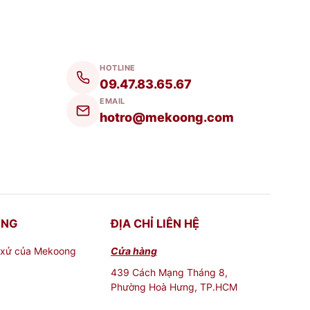
 lưu niệm thú vị mà bạn có thể tặng cho con
ngoài nước, đảm bảo chất lượng và giá cả
HOTLINE
 Thị Mekoong. Họ sẽ giúp bạn tìm ra một
09.47.83.65.67
hiết kế thoải mái, rộng rãi và tiện nghi để
EMAIL
hotro@mekoong.com
uyệt vời để bạn có thể tìm kiếm những món
ONG
ĐỊA CHỈ LIÊN HỆ
 xử của Mekoong
Cửa hàng
439 Cách Mạng Tháng 8,
Phường Hoà Hưng, TP.HCM