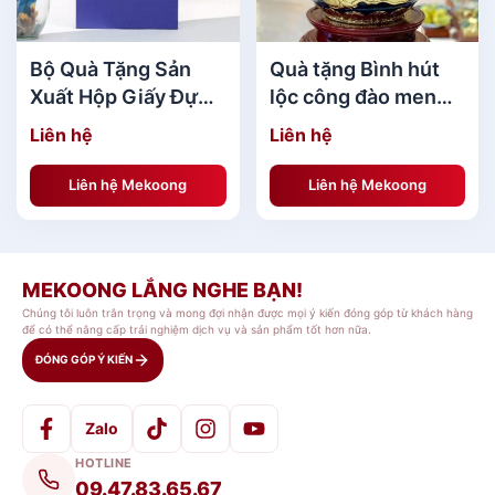
Bộ Quà Tặng Sản
Quà tặng Bình hút
Xuất Hộp Giấy Đựng
lộc công đào men
Quà Tặng Saint
coban Trần Độ dát
Liên hệ
Liên hệ
Gobain HOT nhất
vàng
MKBQT43
Liên hệ Mekoong
Liên hệ Mekoong
MEKOONG LẮNG NGHE BẠN!
Chúng tôi luôn trân trọng và mong đợi nhận được mọi ý kiến đóng góp từ khách hàng
để có thể nâng cấp trải nghiệm dịch vụ và sản phẩm tốt hơn nữa.
ĐÓNG GÓP Ý KIẾN
Bộ quà tặng gốm sứ cao cấp[/caption] [caption
Zalo
id="attachment_139951" align="aligncenter"
HOTLINE
width="600"]
09.47.83.65.67