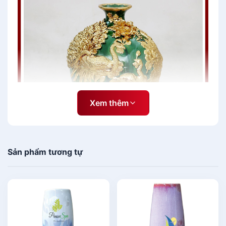
Xem thêm
Sản phẩm tương tự
BST Quà Tặng Gốm Sứ Cao Cấp[/caption]
[caption id="attachment_140132"
align="aligncenter" width="600"]