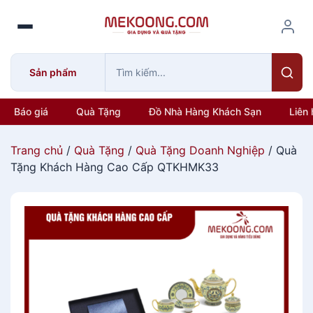
S
k
i
p
Sản phẩm
t
o
c
Báo giá
Quà Tặng
Đồ Nhà Hàng Khách Sạn
Liên 
o
n
Trang chủ
/
Quà Tặng
/
Quà Tặng Doanh Nghiệp
/ Quà
t
Tặng Khách Hàng Cao Cấp QTKHMK33
e
n
t