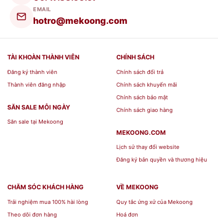
EMAIL
hotro@mekoong.com
TÀI KHOÀN THÀNH VIÊN
CHÍNH SÁCH
Đăng ký thành viên
Chính sách đổi trả
Thành viên đăng nhập
Chính sách khuyến mãi
Chính sách bảo mật
SĂN SALE MỖI NGÀY
Chính sách giao hàng
Săn sale tại Mekoong
MEKOONG.COM
Lịch sử thay đổi website
Đăng ký bản quyền và thương hiệu
CHĂM SÓC KHÁCH HÀNG
VỀ MEKOONG
Bộ Quà Tặng Sổ Da Cao Cấp[/caption] [caption
Trải nghiệm mua 100% hài lòng
Quy tắc ứng xử của Mekoong
id="attachment_139949" align="aligncenter"
Theo dõi đơn hàng
Hoá đơn