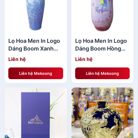
Lọ Hoa Men In Logo
Lọ Hoa Men In Logo
Dáng Boom Xanh
Dáng Boom Hồng
Quà Tri Ân
Quà Tri Ân
Liên hệ
Liên hệ
MKQTA09
MKQTA08
Liên hệ Mekoong
Liên hệ Mekoong
BST Quà tặng Doanh Nghiệp Cao Cấp[/caption]
[caption id="attachment_139991"
align="aligncenter" width="600"]