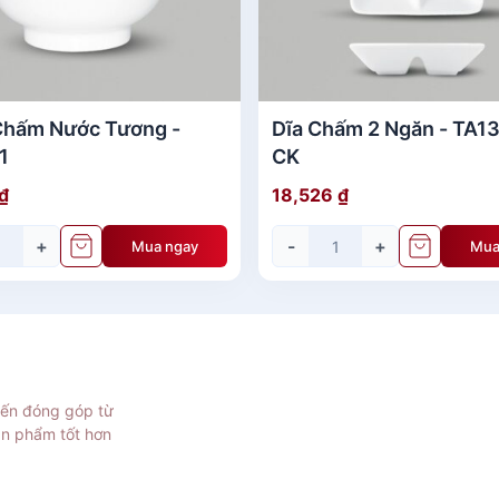
Chấm Nước Tương -
Dĩa Chấm 2 Ngăn - TA1
1
CK
₫
18,526
₫
+
-
+
Mua ngay
Mua
iến đóng góp từ
ản phẩm tốt hơn