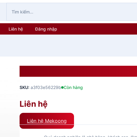
Liên hệ
Đăng nhập
CA ĐỨNG LH
SKU:
a3f03e56229b
Còn hàng
Liên hệ
Liên hệ Mekoong