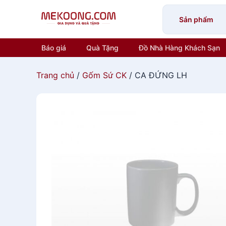
Skip
to
Sản phẩm
content
Báo giá
Quà Tặng
Đồ Nhà Hàng Khách Sạn
Trang chủ
/
Gốm Sứ CK
/ CA ĐỨNG LH