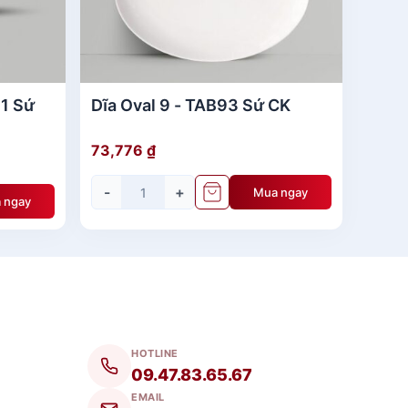
31 Sứ
Dĩa Oval 9 - TAB93 Sứ CK
73,776
₫
-
+
Mua ngay
 ngay
HOTLINE
09.47.83.65.67
EMAIL