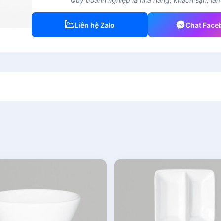
Quý doanh nghiệp là nhà hàng, khách sạn, làm 
Liên hệ Zalo
Chat Face