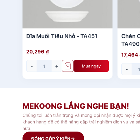
Dĩa Muối Tiêu Nhỏ - TA451
Chén 
TA490
20,296
₫
17,464
-
+
Mua ngay
-
MEKOONG LẮNG NGHE BẠN!
Chúng tôi luôn trân trọng và mong đợi nhận được mọi ý k
khách hàng để có thể nâng cấp trải nghiệm dịch vụ và s
nữa.
ĐÓNG GÓP Ý KIẾN