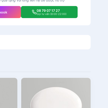
quà tặng vui lòng liên hệ để được hỗ trợ
08 79 07 17 27
book
Gọi tư vấn (8:00-22:00)