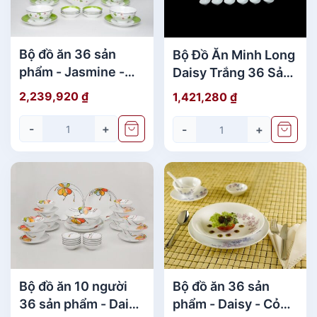
Đ
i
ệ
Bộ đồ ăn 36 sản
Bộ Đồ Ăn Minh Long
n
phẩm - Jasmine -
Daisy Trắng 36 Sản
T
Hoa May Mắn
Phẩm Cao Cấp
h
2,239,920
₫
1,421,280
₫
à
-
+
n
-
+
h
P
h
ố
c
a
o
c
ấ
Bộ đồ ăn 36 sản
Bộ đồ ăn 10 người
p
phẩm - Daisy - Cỏ
36 sản phẩm - Daisy
s