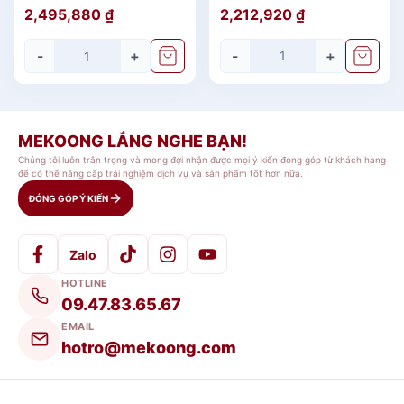
Tím
- Bóng Bay
2,212,920
₫
2,495,880
₫
ố
l
-
+
-
+
ư
ợ
n
g
MEKOONG LẮNG NGHE BẠN!
Chúng tôi luôn trân trọng và mong đợi nhận được mọi ý kiến đóng góp từ khách hàng
để có thể nâng cấp trải nghiệm dịch vụ và sản phẩm tốt hơn nữa.
ĐÓNG GÓP Ý KIẾN
Zalo
HOTLINE
09.47.83.65.67
EMAIL
hotro@mekoong.com