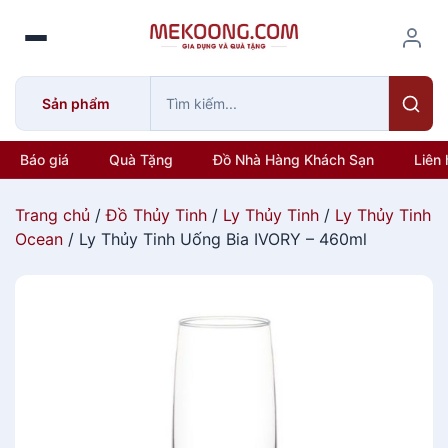
S
k
i
p
Sản phẩm
t
o
c
Báo giá
Quà Tặng
Đồ Nhà Hàng Khách Sạn
Liên 
o
n
Trang chủ
/
Đồ Thủy Tinh
/
Ly Thủy Tinh
/
Ly Thủy Tinh
t
Ocean
/ Ly Thủy Tinh Uống Bia IVORY – 460ml
e
n
t