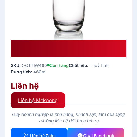
Ly Thủy Tinh Uống Bia IVORY –
460ml
SKU:
OCTTIW460
Còn hàng
Chất liệu:
Thuỷ tinh
Dung tích:
460ml
Liên hệ
Liên hệ Mekoong
Quý doanh nghiệp là nhà hàng, khách sạn, làm quà tặng
vui lòng liên hệ để được hỗ trợ
Liên hệ Zalo
Chat Facebook