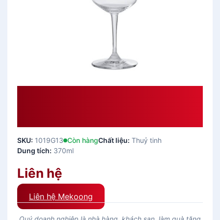
Ly Thủy Tinh Ocean Lexington
Goblet 370ml – Ly Uống Rượu
Vang
SKU:
1019G13
Còn hàng
Chất liệu:
Thuỷ tinh
Dung tích:
370ml
Liên hệ
Liên hệ Mekoong
Quý doanh nghiệp là nhà hàng, khách sạn, làm quà tặng