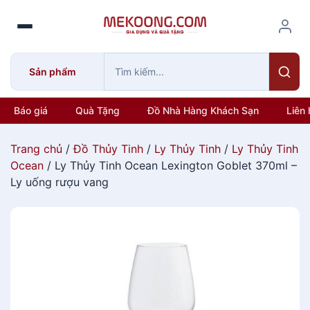
S
k
i
p
Sản phẩm
t
o
c
Báo giá
Quà Tặng
Đồ Nhà Hàng Khách Sạn
Liên 
o
n
Trang chủ
/
Đồ Thủy Tinh
/
Ly Thủy Tinh
/
Ly Thủy Tinh
t
Ocean
/ Ly Thủy Tinh Ocean Lexington Goblet 370ml –
e
Ly uống rượu vang
n
t