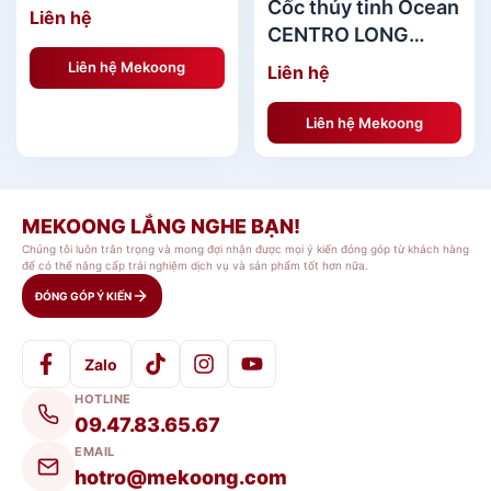
205ml - Ly cocktail
Cốc thủy tinh Ocean
Liên hệ
CENTRO LONG
DRINK 495ML
Liên hệ Mekoong
Liên hệ
Liên hệ Mekoong
MEKOONG LẮNG NGHE BẠN!
Chúng tôi luôn trân trọng và mong đợi nhận được mọi ý kiến đóng góp từ khách hàng
để có thể nâng cấp trải nghiệm dịch vụ và sản phẩm tốt hơn nữa.
ĐÓNG GÓP Ý KIẾN
Zalo
HOTLINE
09.47.83.65.67
EMAIL
hotro@mekoong.com