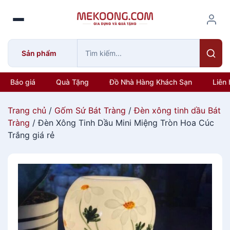
S
k
i
p
Sản phẩm
t
o
c
Báo giá
Quà Tặng
Đồ Nhà Hàng Khách Sạn
Liên 
o
n
Trang chủ
/
Gốm Sứ Bát Tràng
/
Đèn xông tinh dầu Bát
t
Tràng
/ Đèn Xông Tinh Dầu Mini Miệng Tròn Hoa Cúc
e
Trắng giá rẻ
n
t