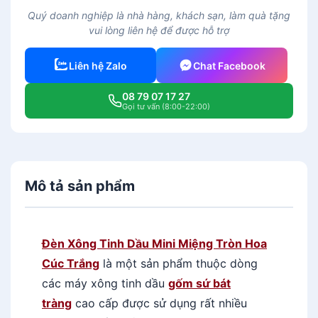
X
Quý doanh nghiệp là nhà hàng, khách sạn, làm quà tặng
ô
vui lòng liên hệ để được hỗ trợ
n
g
Liên hệ Zalo
Chat Facebook
T
i
08 79 07 17 27
n
Gọi tư vấn (8:00-22:00)
h
D
ầ
u
Mô tả sản phẩm
M
i
n
i
Đèn Xông Tinh Dầu Mini Miệng Tròn Hoa
M
Cúc Trắng
là một sản phẩm thuộc dòng
i
các máy xông tinh dầu
gốm sứ bát
ệ
tràng
cao cấp được
sử dụng rất nhiều
n