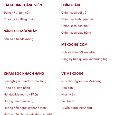
để nhằm bảo đảm
sức khỏe
TÀI KHOÀN THÀNH VIÊN
CHÍNH SÁCH
Trước khi sử dụng tinh dầu mới bạn
Đăng ký thành viên
Chính sách đổi trả
cần vệ sinh miệng đèn xông
Thành viên đăng nhập
Chính sách khuyến mãi
Bạn buộc phải để đèn xa tầm tay trẻ
Chính sách bảo mật
SĂN SALE MỖI NGÀY
em
Chính sách giao hàng
Khi nhỏ tinh dầu bạn cần chờ nước
Săn sale tại Mekoong
MEKOONG.COM
ấm lên rồi hẵng nhỏ.
Lịch sử thay đổi website
Để tiết kiệm điện bạn nên vặn đèn to,
Đăng ký bản quyền và thương hiệu
sau đó giảm dần về nhỏ
CHĂM SÓC KHÁCH HÀNG
VỀ MEKOONG
Thông tin chi tiết của sản phẩm Đèn Xông
Trải nghiệm mua 100% hài lòng
Quy tắc ứng xử của Mekoong
Tinh Dầu Mini Miệng Tròn Hoa Cúc Trắng
Theo dõi đơn hàng
Hoá đơn
Hỏi đáp Mekoong - FAQs
Nhân viên
Để có thể lựa chọn được những sản phẩm đèn
Hướng dẫn mua hàng
Bảo hành
xông tinh dầu phù hợp chúng ta cần nắm được
Huóng dẫn đăng ký thành viên
Tuyển dụng MeKoong
một số thông tin về sản phẩm
gia dụng gốm
Hướng dẫn lấy báo giá dụng cụ nhà