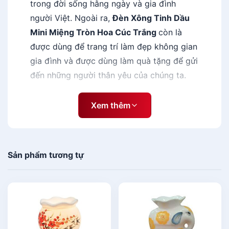
trong đời sống hằng ngày và gia đình
g
người Việt. Ngoài ra,
Đèn Xông Tinh Dầu
T
r
Mini Miệng Tròn Hoa Cúc Trắng
còn là
ò
được dùng để trang trí làm đẹp không gian
n
gia đình và được dùng làm quà tặng để gửi
H
đến những người thân yêu của chúng ta.
o
a
Giới thiệu Đèn Xông Tinh Dầu
C
Xem thêm
ú
Mini Miệng Tròn Hoa Cúc Trắng
c
T
r
Sản phẩm tương tự
Máy xông tinh dầu nói chung và
Đèn Xông Tinh
ắ
Dầu Mini Miệng Tròn Hoa Cúc Trắng
nói riêng là
n
một trong những thiết bị điện tử có khả năng
g
giúp khuếch tán hơi nước và tinh dầu tiết ra bên
g
ngoài để có thể giúp tạo độ ẩm trong không khí.
i
á