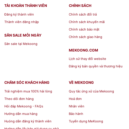
thêm ngon miệng, bắt mắt mà còn
TÀI KHOÀN THÀNH VIÊN
CHÍNH SÁCH
góp phần mang đến vẻ sang trọng
Đăng ký thành viên
Chính sách đổi trả
cho không gian bếp, bàn ăn.
Thành viên đăng nhập
Chính sách khuyến mãi
Chính sách bảo mật
SĂN SALE MỖI NGÀY
Mua sản phẩm
Hàng gia dụng hoa văn
tại:
Chính sách giao hàng
Săn sale tại Mekoong
MEKOONG.COM
Địa chỉ: 76 Nguyễn Giản Thanh,
Lịch sử thay đổi website
phường 15, quận 10, Tp.HCM
Đăng ký bản quyền và thương hiệu
Hotline: 0768 071727
Website:
mekoong.com
CHĂM SÓC KHÁCH HÀNG
VỀ MEKOONG
Trải nghiệm mua 100% hài lòng
Quy tắc ứng xử của Mekoong
Theo dõi đơn hàng
Hoá đơn
Hỏi đáp Mekoong - FAQs
Nhân viên
Hướng dẫn mua hàng
Bảo hành
Huóng dẫn đăng ký thành viên
Tuyển dụng MeKoong
Hướng dẫn lấy báo giá dụng cụ nhà