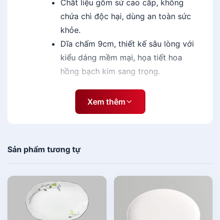
Chất liệu gốm sứ cao cấp, không
i
chứa chì độc hại, dùng an toàn sức
ề
khỏe.
n
s
Dĩa chấm 9cm, thiết kế sâu lòng với
ứ
kiểu dáng mềm mại, họa tiết hoa
C
hồng bạch kim sang trọng.
K
Dùng đựng nước chấm... đẹp mắt trên
s
cả trên bàn ăn và bàn tiệc.
ố
Xem thêm
-
Thương hiệu
gốm sứ toàn quốc
l
ư
CK-
Việt Nam, sản xuất tại Việt Nam.
ợ
n
Sản phẩm tương tự
Chi tiết về Dĩa Chấm 9cm -
g
TA2103 Đồng Tiền sứ CK
Thiết kế tinh xảo, hoa văn đẹp mắt.
Chất liệu sứ kháng nhiệt tốt, khó bể vỡ.