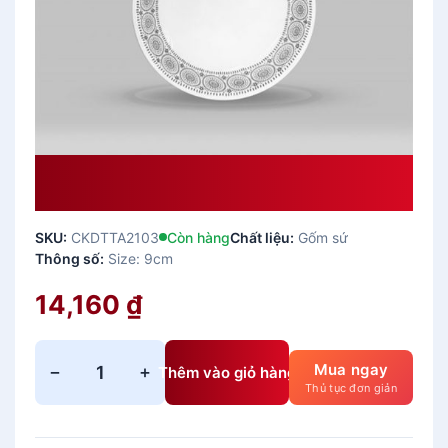
Dĩa Chấm 9cm – TA2103 Đồng Tiền
Sứ CK
SKU:
CKDTTA2103
Còn hàng
Chất liệu:
Gốm sứ
Thông số:
Size: 9cm
14,160
₫
Mua ngay
−
+
Thêm vào giỏ hàng
D
Thủ tục đơn giản
ĩ
a