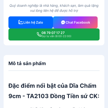
C
Quý doanh nghiệp là nhà hàng, khách sạn, làm quà tặng
h
vui lòng liên hệ để được hỗ trợ
ấ
m
Liên hệ Zalo
Chat Facebook
9
c
08 79 07 17 27
m
Gọi tư vấn (8:00-22:00)
-
T
A
2
Mô tả sản phẩm
1
0
3
Đ
Đặc điểm nổi bật của Dĩa Chấm
ồ
n
9cm - TA2103 Đồng Tiền sứ CK:
g
T