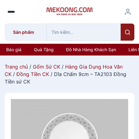
S
k
i
p
Sản phẩm
t
o
c
Báo giá
Quà Tặng
Đồ Nhà Hàng Khách Sạn
Liên 
o
n
Trang chủ
/
Gốm Sứ CK
/
Hàng Gia Dụng Hoa Văn
t
CK
/
Đồng Tiền CK
/ Dĩa Chấm 9cm – TA2103 Đồng
e
Tiền sứ CK
n
t