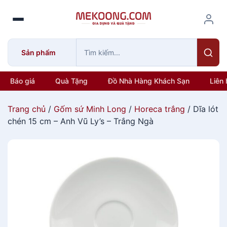
S
k
i
p
Sản phẩm
t
o
c
Báo giá
Quà Tặng
Đồ Nhà Hàng Khách Sạn
Liên 
o
n
Trang chủ
/
Gốm sứ Minh Long
/
Horeca trắng
/ Dĩa lót
t
chén 15 cm – Anh Vũ Ly’s – Trắng Ngà
e
n
t