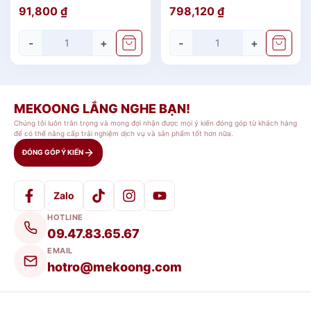
Trắng
91,800
₫
798,120
₫
-
+
-
+
MEKOONG LẮNG NGHE BẠN!
Chúng tôi luôn trân trọng và mong đợi nhận được mọi ý kiến đóng góp từ khách hàng
để có thể nâng cấp trải nghiệm dịch vụ và sản phẩm tốt hơn nữa.
ĐÓNG GÓP Ý KIẾN
Zalo
HOTLINE
09.47.83.65.67
EMAIL
hotro@mekoong.com