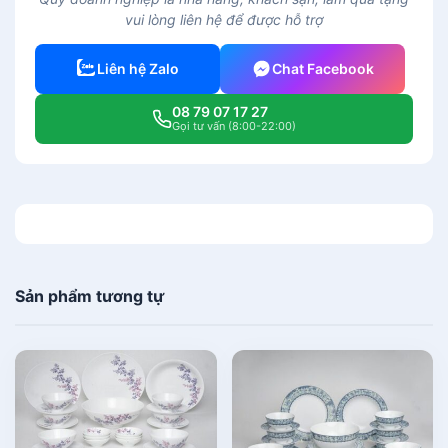
ó
vui lòng liên hệ để được hỗ trợ
t
c
Liên hệ Zalo
Chat Facebook
h
é
08 79 07 17 27
n
Gọi tư vấn (8:00-22:00)
1
5
c
m
-
A
n
Sản phẩm tương tự
h
V
ũ
L
y
'