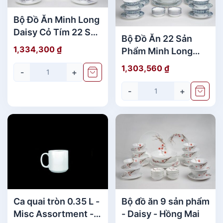
s
Bộ Đồ Ăn Minh Long
-
T
Daisy Cỏ Tím 22 Sản
Bộ Đồ Ăn 22 Sản
r
Phẩm Đẹp
1,334,300
₫
Phẩm Minh Long
ắ
Jasmine Vinh Quy
n
1,303,560
₫
-
+
Nhạt Giá rẻ
g
N
-
+
g
à
s
ố
l
ư
ợ
n
g
Ca quai tròn 0.35 L -
Bộ đồ ăn 9 sản phẩm
Misc Assortment -
- Daisy - Hồng Mai