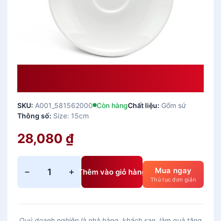
Dĩa Lót Chén 15 Cm – Anh Vũ Ly’s –
Trắng Ngà
SKU:
A001_581562000
Còn hàng
Chất liệu:
Gốm sứ
Thông số:
Size: 15cm
28,080
₫
Mua ngay
−
+
Thêm vào giỏ hàng
D
Thủ tục đơn giản
ĩ
a
l
Quý doanh nghiệp là nhà hàng, khách sạn, làm quà tặng