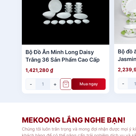
Bộ đồ 
Bộ Đồ Ăn Minh Long Daisy
Jasmin
Trắng 36 Sản Phẩm Cao Cấp
2,239,
1,421,280
₫
-
-
+
Mua ngay
MEKOONG LẮNG NGHE BẠN!
Tô sứ Minh Long có họa tiết, hoa văn sang tr
Chúng tôi luôn trân trọng và mong đợi nhận được mọi ý k
Sản phẩm được nung ở nhiệt độ cao, loại bỏ 
khách hàng để có thể nâng cấp trải nghiệm dịch vụ và s