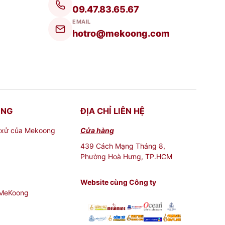
09.47.83.65.67
ăn của bạn thêm nhiều màu sắc và ấm cúng.
EMAIL
hotro@mekoong.com
ONG
ĐỊA CHỈ LIÊN HỆ
 xử của Mekoong
Cửa hàng
439 Cách Mạng Tháng 8,
Phường Hoà Hưng, TP.HCM
Website cùng Công ty
 MeKoong
rẻ?
 biết
địa chỉ mua tô sứ tại tphcm
. Tham khảo