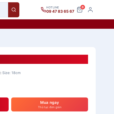
0
HOTLINE
09 47 83 65 67
y’s – Trắng Ngà
:
Size: 18cm
Mua ngay
Thủ tục đơn giản