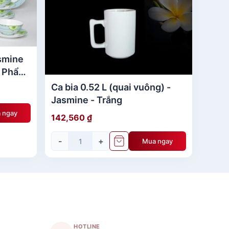
smine
n Phẩm
Ca bia 0.52 L (quai vuông) -
Jasmine - Trắng
 ngay
142,560
₫
-
+
Mua ngay
h nghề. Mang phong cách hiện đại và tinh tế.
ùng.
HOTLINE