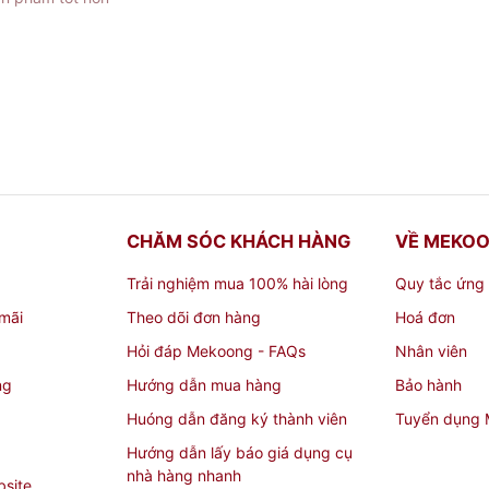
ể sưu tầm, trang trí nhà bếp. Tô điểm cho không gian bàn 
ng để làm quà tặng đầy ý nghĩa và thiết thực.
trung 18 cm - Daisy Ly's - Trắng Ngà
CHĂM SÓC KHÁCH HÀNG
VỀ MEKO
Trải nghiệm mua 100% hài lòng
Quy tắc ứng
mãi
Theo dõi đơn hàng
Hoá đơn
Hỏi đáp Mekoong - FAQs
Nhân viên
n đại
ng
Hướng dẫn mua hàng
Bảo hành
Huóng dẫn đăng ký thành viên
Tuyển dụng
 cm - Daisy Ly's - Trắng Ngà ở đâu giá 
Hướng dẫn lấy báo giá dụng cụ
nhà hàng nhanh
bsite
Tô sứ sứ trung 18 cm - Daisy Ly's - Trắng Ngà
nhưng không