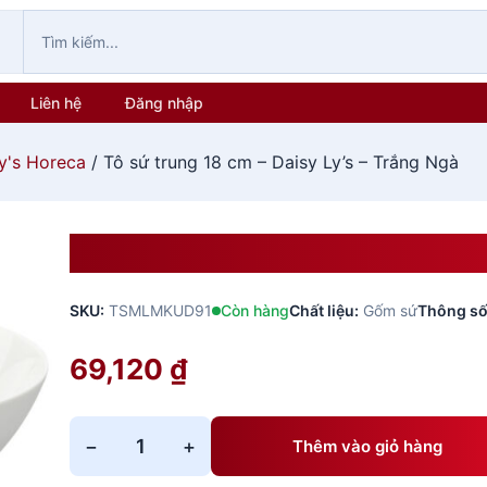
Liên hệ
Đăng nhập
y's Horeca
/ Tô sứ trung 18 cm – Daisy Ly’s – Trắng Ngà
Tô Sứ Trung 18 Cm – Daisy L
SKU:
TSMLMKUD91
Còn hàng
Chất liệu:
Gốm sứ
Thông số
69,120
₫
−
+
Thêm vào giỏ hàng
Tô
sứ