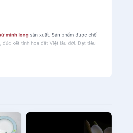
sứ minh long
sản xuất. Sản phẩm được chế
đúc kết tinh hoa đất Việt lâu đời. Đạt tiêu