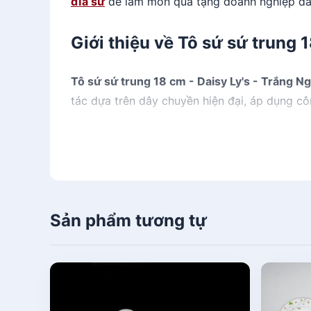
dĩa sứ
để làm món quà tặng doanh nghiệp đầ
Giới thiệu về Tô sứ sứ trung 
Tô sứ sứ trung 18 cm - Daisy Ly's - Trắng N
tác dựa trên dây chuyền hiện đại, áp dụng công
chuẩn về độ tinh xảo, độ bền cao và lớp men
Sản phẩm tương tự