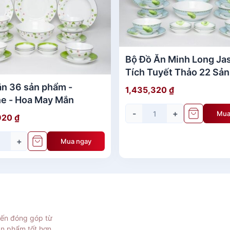
Bộ Đồ Ăn Minh Long Ja
Tích Tuyết Thảo 22 Sả
Đẹp
ăn 36 sản phẩm -
1,435,320
₫
e - Hoa May Mắn
-
+
Mua
920
₫
+
Mua ngay
ọng, được chạm khắc tỉ mỉ bởi các nghệ nhân Minh Long làn
iến đóng góp từ
các độc tố gây hại, an toàn tuyệt đối cho
sức khỏe
người d
ản phẩm tốt hơn