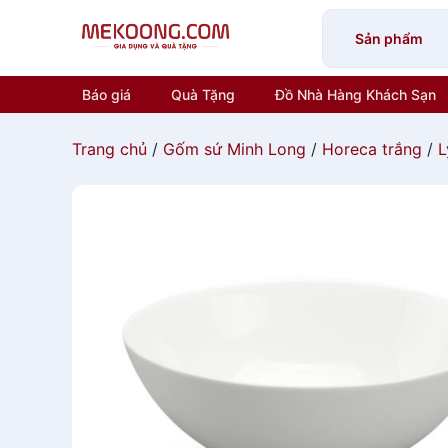
Skip
to
Sản phẩm
content
Báo giá
Quà Tặng
Đồ Nhà Hàng Khách Sạn
Trang chủ
/
Gốm sứ Minh Long
/
Horeca trắng
/
L