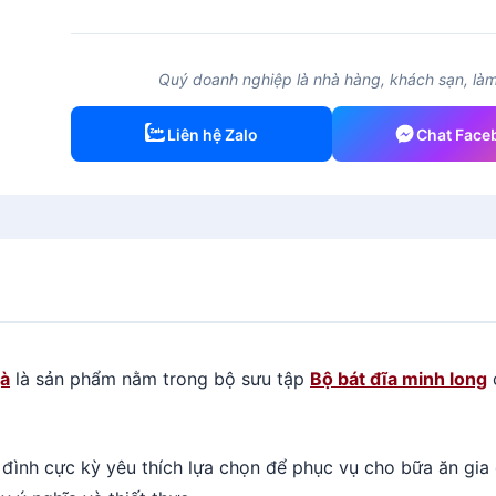
trung
18
cm
Quý doanh nghiệp là nhà hàng, khách sạn, làm 
-
Daisy
Liên hệ Zalo
Chat Face
Ly's
-
Trắng
Ngà
số
lượng
gà
là sản phẩm nằm trong bộ sưu tập
Bộ bát đĩa minh long
 đình cực kỳ yêu thích lựa chọn để phục vụ cho bữa ăn gi