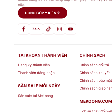
nữa.
Tô sứ Minh Long cao cấp
cực kỳ thích hợp đ
ĐÓNG GÓP Ý KIẾN
Ngoài ra, sản phẩm
tô sứ trắng
này còn sử dụ
Thông tin chi tiết sản phẩm Tô sứ sứ 
Zalo
Trọng lượng
519,33 gr
Chiều dài
18 cm
TÀI KHOÀN THÀNH VIÊN
CHÍNH SÁCH
Chiều rộng
18 cm
Đăng ký thành viên
Chính sách đổi trả
Chiều cao
8 cm
Thành viên đăng nhập
Chính sách khuyến 
Màu sắc
Trắng ngà
Chính sách bảo mật
Phong cách
Trang nhã, Hiệ
SĂN SALE MỖI NGÀY
Chính sách giao hà
Săn sale tại Mekoong
Địa chỉ Mua Tô sứ sứ trung 18
MEKOONG.COM
Lịch sử thay đổi we
Bạn đang có nhu cầu tìm mua các sản phẩm