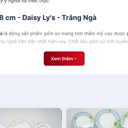
y ý nghĩa và thiết thực.
18 cm - Daisy Ly's - Trắng Ngà
gà
là dòng sản phẩm gốm sứ mang tính thẩm mỹ cao được
 nghệ tiên tiến nhất hiện nay. Chất liệu gốm sứ tinh tuyển, 
 sáng.
Xem thêm