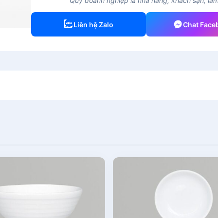
Quý doanh nghiệp là nhà hàng, khách sạn, làm 
Liên hệ Zalo
Chat Face