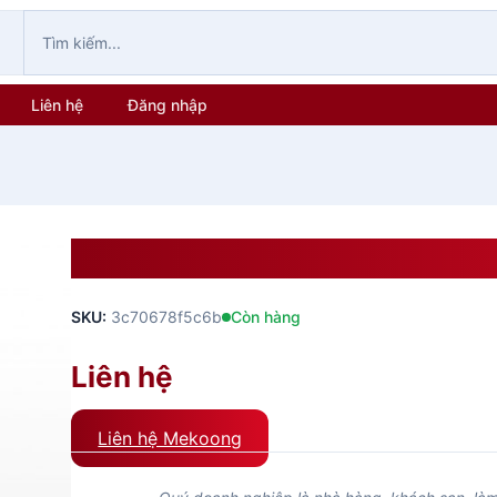
Liên hệ
Đăng nhập
ĐĨA NÔNG ẢO LH
SKU:
3c70678f5c6b
Còn hàng
Liên hệ
Liên hệ Mekoong