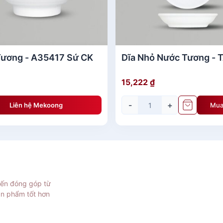
ương - A35417 Sứ CK
Dĩa Nhỏ Nước Tương - 
15,222
₫
-
+
Liên hệ Mekoong
Mua
iến đóng góp từ
ản phẩm tốt hơn