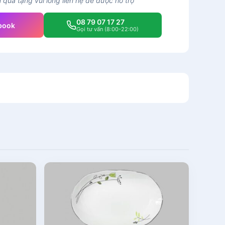
quà tặng vui lòng liên hệ để được hỗ trợ
08 79 07 17 27
book
Gọi tư vấn (8:00-22:00)