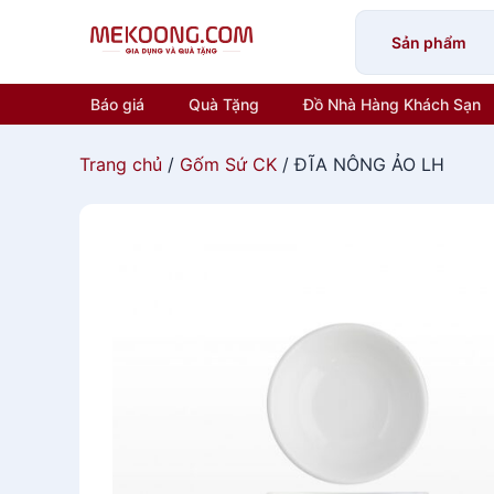
Skip
to
Sản phẩm
content
Báo giá
Quà Tặng
Đồ Nhà Hàng Khách Sạn
Trang chủ
/
Gốm Sứ CK
/ ĐĨA NÔNG ẢO LH