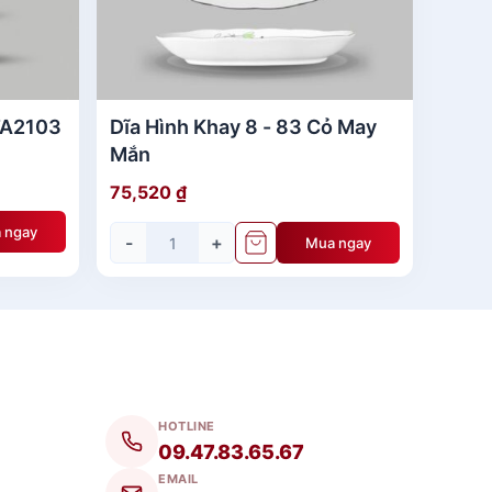
TA2103
Dĩa Hình Khay 8 - 83 Cỏ May
Mắn
75,520
₫
 ngay
-
+
Mua ngay
HOTLINE
09.47.83.65.67
EMAIL