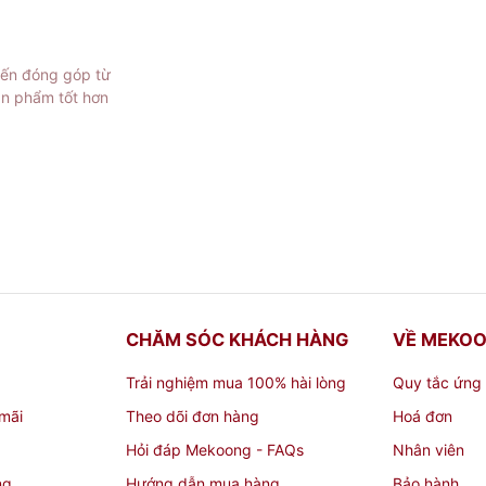
iến đóng góp từ
ản phẩm tốt hơn
ứa BPA, BPS (chất gây ung thư, chất gây ra các bệnh 
 thể chịu được nhiệt độ lên đến 110*C
ao, thành hộp nhẵn bóng, trong suốt như thủy tinh, d
CHĂM SÓC KHÁCH HÀNG
VỀ MEKO
vỡ.
Trải nghiệm mua 100% hài lòng
Quy tắc ứng
 mức nhiệt từ -20*C đến 110*C nên an toàn trong trong 
mãi
Theo dõi đơn hàng
Hoá đơn
Hỏi đáp Mekoong - FAQs
Nhân viên
hồng giúp tiết kiệm thời gian
ng
Hướng dẫn mua hàng
Bảo hành