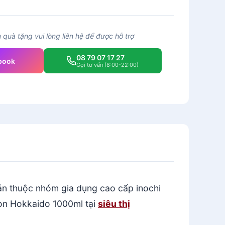
quà tặng vui lòng liên hệ để được hỗ trợ
08 79 07 17 27
book
Gọi tư vấn (8:00-22:00)
bản thuộc nhóm gia dụng cao cấp inochi
òn Hokkaido 1000ml tại
siêu thị