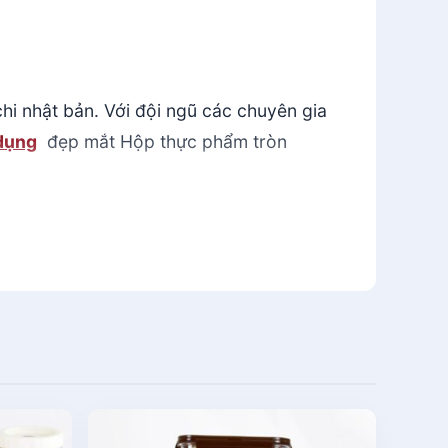
chi nhật bản. Với đội ngũ các chuyên gia
dụng
đẹp mắt Hộp thực phẩm tròn
phong cách và tiêu chuẩn Nhật Bản. 100%
 9001 Quốc Tế. Hộp thực phẩm tròn
 khẩu sang những thị trường khó tính
nh sản xuất.
0ml phục vụ tối đa mọi nhu cầu trong cuộc