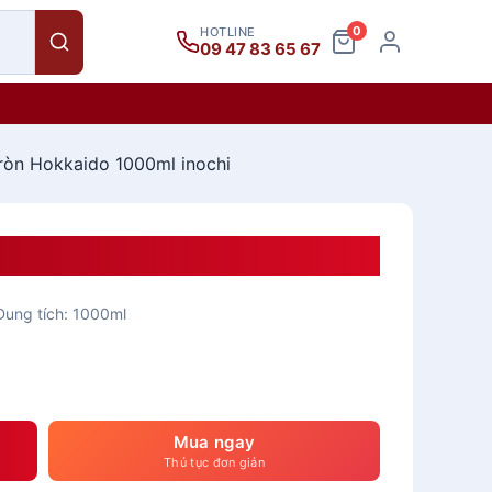
0
HOTLINE
09 47 83 65 67
ròn Hokkaido 1000ml inochi
do 1000ml Inochi
Dung tích: 1000ml
Mua ngay
Thủ tục đơn giản