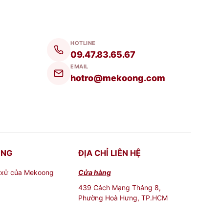
HOTLINE
09.47.83.65.67
hiểm nghèo)
EMAIL
hotro@mekoong.com
ễ dàng nhìn thấy thực phẩm đựng bên
ONG
ĐỊA CHỈ LIÊN HỆ
 xử của Mekoong
Cửa hàng
máy rửa bát, lò vi sóng, tủ lạnh, tủ đông
439 Cách Mạng Tháng 8,
Phường Hoà Hưng, TP.HCM