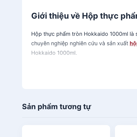
Giới thiệu về Hộp thực ph
Hộp thực phẩm tròn Hokkaido 1000ml là 
chuyên nghiệp nghiên cứu và sản xuất
hộ
Hokkaido 1000ml.
Inochi
là thương hiệu gia dụng cao cấp hà
Sản phẩm của Inochi được làm từ chất li
Hokkaido 1000ml không chứa BPA, đạt chứ
nhất như Mỹ, EU, Nhật Bản…
Sản phẩm tương tự
Thương hiệu Inochi được phát triển sản x
Các sản phẩm
hộp nhựa
của Inochi rất đ