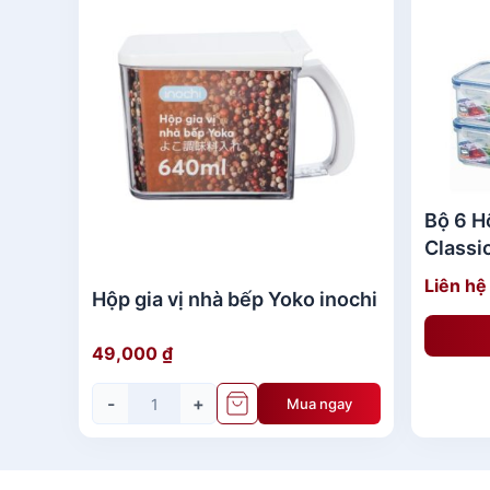
sống hàng ngày như: kệ nhựa – giỏ nhựa, t
phẩm cho mẹ và bé, dụng cụ vệ sinh và cá
có thể yên tâm mua Hộp thực phẩm tròn 
Thông Tin Chi Tiết
Hộp thực phẩm 
Hộp thực phẩm tròn Hokkaido 1000ml với n
Bộ 6 H
Classi
Ưu điểm:
Liên hệ
Hộp gia vị nhà bếp Yoko inochi
Nắp hộp:
49,000
₫
– Làm từ 100% nhựa nguyên sinh cao cấp
-
+
Mua ngay
– Có khả năng chịu nhiệt từ tới 120*C, an 