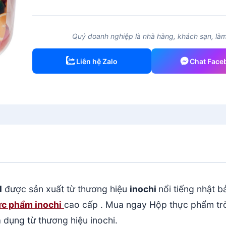
phẩm
tròn
Hokkaido
Quý doanh nghiệp là nhà hàng, khách sạn, làm 
1000ml
inochi
Liên hệ Zalo
Chat Face
số
lượng
l
được sản xuất từ thương hiệu
inochi
nổi tiếng nhật 
c phẩm inochi
cao cấp . Mua ngay Hộp thực phẩm tr
 dụng từ thương hiệu inochi.