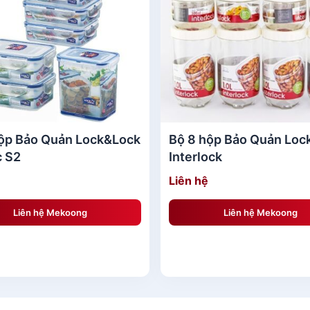
hùng rác, các loại thau rổ – đồ tiện ích, hộp đựng th
c loại hộp cơm, cốc giữ nhiệt nhập khẩu trực tiếp từ 
Hokkaido 1000ml tại Siêu Thị Mekoong đảm bảo chính
tròn Hokkaido 1000ml
hững thông tin cần thiết bạn có thể nắm thông tin chi 
ộp Bảo Quản Lock&Lock
Bộ 8 hộp Bảo Quản Loc
c S2
Interlock
Liên hệ
Liên hệ Mekoong
Liên hệ Mekoong
, đảm bảo an toàn cho người sử dụng
toàn khi sử dụng với các thiết bị gia dụng như máy rửa 