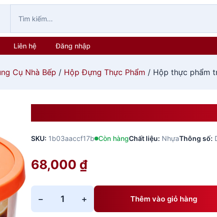
Liên hệ
Đăng nhập
ng Cụ Nhà Bếp
/
Hộp Đựng Thực Phẩm
/ Hộp thực phẩm t
Hộp Thực Phẩm Tròn Hokkai
SKU:
1b03aaccf17b
Còn hàng
Chất liệu:
Nhựa
Thông số:
68,000
₫
−
+
Thêm vào giỏ hàng
Hộp
thực