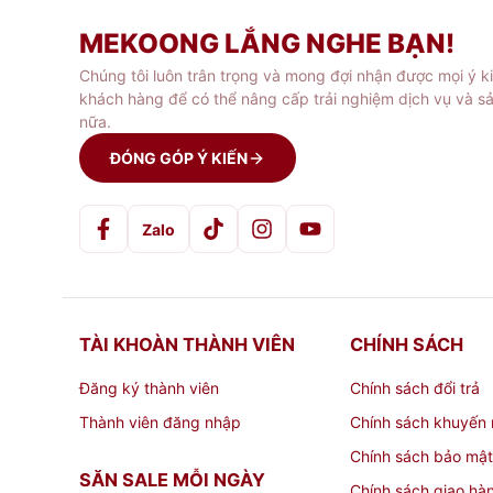
– Có nhiều màu sắc đẹp mắt
MEKOONG LẮNG NGHE BẠN!
Thân hộp:
Chúng tôi luôn trân trọng và mong đợi nhận được mọi ý k
khách hàng để có thể nâng cấp trải nghiệm dịch vụ và s
nữa.
– Hộp được làm từ nhựa Tritan, không ch
ĐÓNG GÓP Ý KIẾN
– Sản phẩm có khả năng chịu nhiệt tốt, có
Zalo
– Hộp thực phẩm tritan có tính thẩm mỹ c
trong
TÀI KHOÀN THÀNH VIÊN
CHÍNH SÁCH
– Sản phẩm chịu lực tốt, độ bền cao, khó 
Đăng ký thành viên
Chính sách đổi trả
– Hộp tritan có thể sử dụng an toàn trong
Thành viên đăng nhập
Chính sách khuyến 
Chính sách bảo mật
– Thiết kế đẹp mắt, hiện đại, có thể xếp c
SĂN SALE MỖI NGÀY
Chính sách giao hà