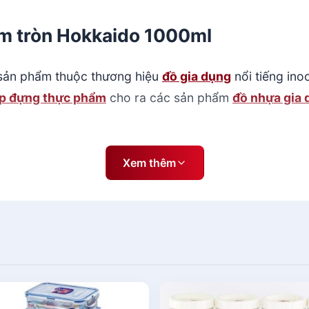
ẩm tròn Hokkaido 1000ml
sản phẩm thuộc thương hiệu
đồ gia dụng
nổi tiếng ino
p đựng thực phẩm
cho ra các sản phẩm
đồ nhựa gia 
ng đầu tại Việt Nam, được thiết kế và sản xuất theo 
Xem thêm
ệu nhựa nguyên sinh cao cấp theo quy trình chuẩn ISO
ng nhận an toàn của bộ y tế, đảm bảo điều kiện xuất
uất tại Việt Nam với hơn 40 năm kinh nghiệm trong ngà
a dạng điển hình là Hộp thực phẩm tròn Hokkaido 100