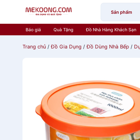
Skip
to
Sản phẩm
content
Báo giá
Quà Tặng
Đồ Nhà Hàng Khách Sạn
Trang chủ
/
Đồ Gia Dụng
/
Đồ Dùng Nhà Bếp
/
Dụ