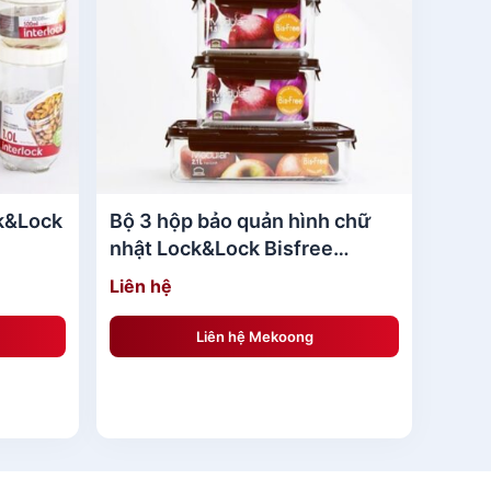
ực phẩm, móc áo, màng – túi, các sản
thương hiệu Asvel – Nhật Bản. Vì vậy bạn
 hãng.
tiết sau sau đây.
k&Lock
Bộ 3 hộp bảo quản hình chữ
nhật Lock&Lock Bisfree
Modular
Liên hệ
Liên hệ Mekoong
bát, tủ lạnh