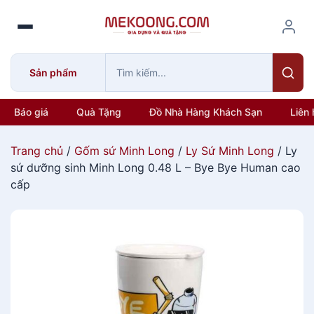
S
k
i
p
Sản phẩm
t
o
c
Báo giá
Quà Tặng
Đồ Nhà Hàng Khách Sạn
Liên 
o
n
Trang chủ
/
Gốm sứ Minh Long
/
Ly Sứ Minh Long
/ Ly
t
sứ dưỡng sinh Minh Long 0.48 L – Bye Bye Human cao
e
cấp
n
t