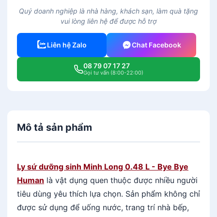
ứ
Quý doanh nghiệp là nhà hàng, khách sạn, làm quà tặng
d
vui lòng liên hệ để được hỗ trợ
ư
ỡ
Liên hệ Zalo
Chat Facebook
n
g
08 79 07 17 27
s
Gọi tư vấn (8:00-22:00)
i
n
h
M
Mô tả sản phẩm
i
n
h
L
Ly sứ dưỡng sinh Minh Long 0.48 L - Bye Bye
o
Human
là vật dụng quen thuộc được nhiều người
n
tiêu dùng yêu thích lựa chọn. Sản phẩm không chỉ
g
được sử dụng
để uống nước, trang trí nhà bếp,
0