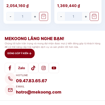
Chim Lạc
Trắng
2,054,160
₫
1,369,440
₫
-
+
-
+
MEKOONG LẮNG NGHE BẠN!
Sản phẩm
Ly sứ minh long
được sử dụng
Chúng tôi luôn trân trọng và mong đợi nhận được mọi ý kiến đóng góp từ khách hàng
để phục vụ cho việc uống nước hằng ngày,
để có thể nâng cấp trải nghiệm dịch vụ và sản phẩm tốt hơn nữa.
tiếp khách và sưu tầm trang trí. Đặc biệt,
ĐÓNG GÓP Ý KIẾN
cốc sứ, ly sứ Minh Long
còn được các
doanh nghiệp yêu thích sử dụng để làm
Zalo
quà tặng
cho đối tác, khách hàng trong dịp
HOTLINE
lễ quan trọng.
09.47.83.65.67
EMAIL
Thông tin chi tiết sản phẩm
Ly sứ dưỡng sinh
hotro@mekoong.com
Minh Long 0.48 L - Bye Bye Human