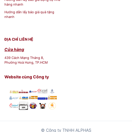
ơng
hàng nhanh
Min
Hướng dẫn lấy báo giá quà tặng
nhanh
h
Thương hiệu
Lon
g
ĐỊA CHỈ LIÊN HỆ
Ly
Cửa hàng
Sứ
439 Cách Mạng Tháng 8,
Phường Hoà Hưng, TP.HCM
Dư
Dòng sản phẩm
ỡng
Website cùng Công ty
Sin
h
Đặc Điểm Nổi Bật Của
Ly sứ
dưỡng sinh Minh Long 0.48 L -
Bye Bye Human
© Công ty TNHH ALPHAS