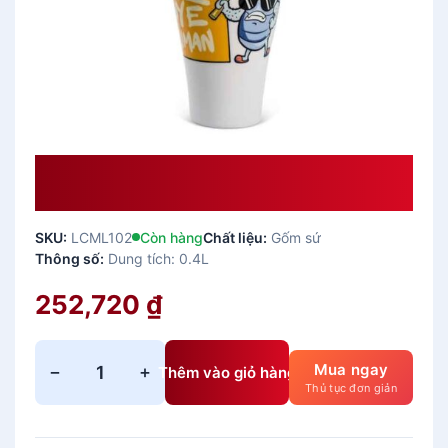
Ly Sứ Dưỡng Sinh Minh Long 0.48
L – Bye Bye Human Cao Cấp
SKU:
LCML102
Còn hàng
Chất liệu:
Gốm sứ
Thông số:
Dung tích: 0.4L
252,720
₫
Mua ngay
−
+
Thêm vào giỏ hàng
L
Thủ tục đơn giản
y
s