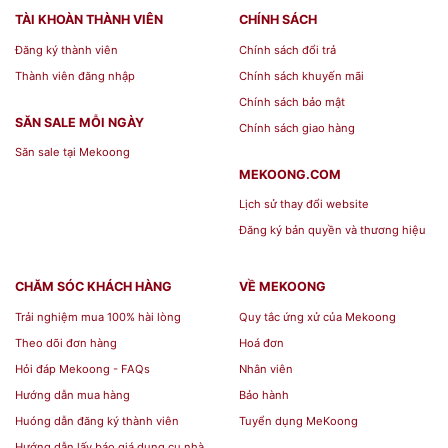
TÀI KHOÀN THÀNH VIÊN
CHÍNH SÁCH
0.4
Dung tích
Đăng ký thành viên
Chính sách đổi trả
8L
Thành viên đăng nhập
Chính sách khuyến mãi
43
Chính sách bảo mật
Trọng lượng
9gr
SĂN SALE MỖI NGÀY
Chính sách giao hàng
.
Săn sale tại Mekoong
Họa
MEKOONG.COM
tiết
Lịch sử thay đổi website
xan
Đăng ký bản quyền và thương hiệu
h,
Màu sắc
vàn
CHĂM SÓC KHÁCH HÀNG
VỀ MEKOONG
g,
Trải nghiệm mua 100% hài lòng
Quy tắc ứng xử của Mekoong
trắ
Theo dõi đơn hàng
Hoá đơn
ng
Hỏi đáp Mekoong - FAQs
Nhân viên
Hướng dẫn mua hàng
Bảo hành
Dễ
Huóng dẫn đăng ký thành viên
Tuyển dụng MeKoong
Phong cách
thư
Hướng dẫn lấy báo giá dụng cụ nhà