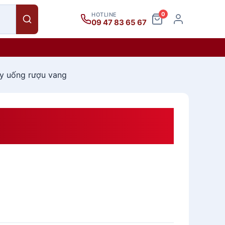
0
HOTLINE
09 47 83 65 67
Ly uống rượu vang
rgundy 910ml – Ly Uống