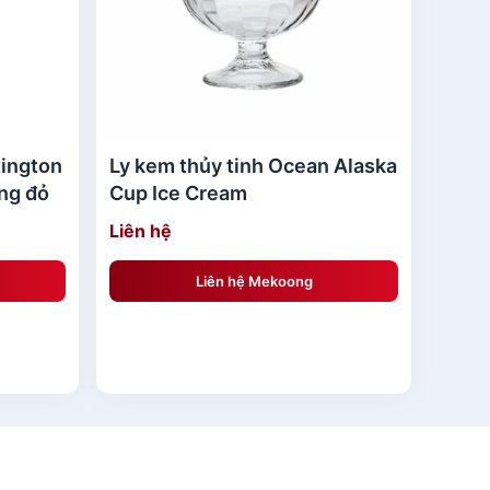
xington
Ly kem thủy tinh Ocean Alaska
ng đỏ
Cup Ice Cream
Liên hệ
Liên hệ Mekoong