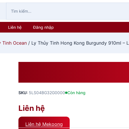
Liên hệ
Đăng nhập
y Tinh Ocean
/ Ly Thủy Tinh Hong Kong Burgundy 910ml – 
Ly Thủy Tinh Hong Kong Bu
Rượu Vang
SKU:
5LS04BG32G0000
Còn hàng
Liên hệ
Liên hệ Mekoong