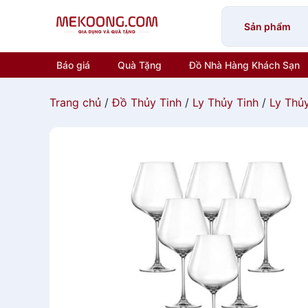
Skip
to
Sản phẩm
content
Báo giá
Quà Tặng
Đồ Nhà Hàng Khách Sạn
Trang chủ
/
Đồ Thủy Tinh
/
Ly Thủy Tinh
/
Ly Thủ