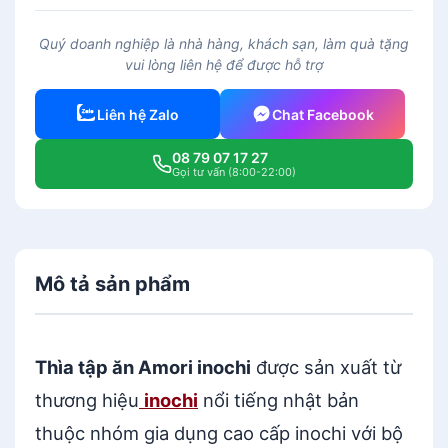
ì
a
Quý doanh nghiệp là nhà hàng, khách sạn, làm quà tặng
t
vui lòng liên hệ để được hỗ trợ
ậ
p
Liên hệ Zalo
Chat Facebook
ă
n
08 79 07 17 27
A
Gọi tư vấn (8:00-22:00)
m
o
r
i
Mô tả sản phẩm
i
n
o
c
Thìa tập ăn Amori inochi
được sản xuất từ
h
thương hiệu
inochi
nổi tiếng nhật bản
i
thuộc nhóm gia dụng cao cấp inochi với bộ
s