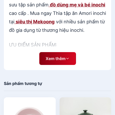
ố
sưu tập sản phẩm
đồ dùng mẹ và bé inochi
l
cao cấp . Mua ngay Thìa tập ăn Amori inochi
ư
tại
siêu thị Mekoong
với nhiều sản phẩm từ
ợ
n
đồ gia dụng từ thương hiệu inochi.
g
ƯU ĐIỂM SẢN PHẨM:
Xem thêm
Thùng đựng thực phẩm được làm
từ 100% nhựa PP, đã thông qua
kiểm định theo tiêu chuẩn về an
Sản phẩm tương tự
toàn vệ sinh thực phẩm, không
chứa BPA, không màu, không
mùi, không tiết ra các chất có hại
trong quá trình sử dụng, đảm bảo