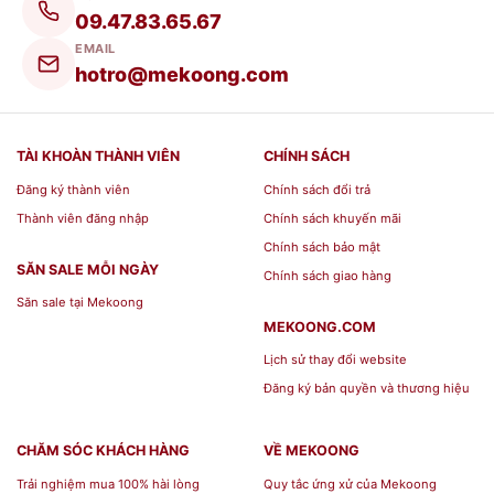
09.47.83.65.67
EMAIL
Giá: 21000
hotro@mekoong.com
Màu sắc: Trắng trong; Hồng; Xanh ngọc;
Xanh cổ vịt; Đỏ
TÀI KHOÀN THÀNH VIÊN
CHÍNH SÁCH
Đăng ký thành viên
Chính sách đổi trả
Chất liệu: Nhựa PP (Polypropylen) nguyên
Thành viên đăng nhập
Chính sách khuyến mãi
Chính sách bảo mật
sinh, ABS, Roon silicon và phụ gia kháng
SĂN SALE MỖI NGÀY
Chính sách giao hàng
khuẩn ion Ag+
Săn sale tại Mekoong
MEKOONG.COM
Màu sắc: Trắng trong
Lịch sử thay đổi website
Đăng ký bản quyền và thương hiệu
Thìa tập ăn Amori inochi sẽ là điểm nhấn sẽ
CHĂM SÓC KHÁCH HÀNG
VỀ MEKOONG
là điểm nhấn cho không gian sống của nhà
Trải nghiệm mua 100% hài lòng
Quy tắc ứng xử của Mekoong
bạn. Sản phẩm đạt tiêu chuẩn Nhật Bản,