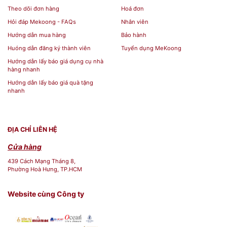
Theo dõi đơn hàng
Hoá đơn
được rất nhiều bà nội trợ tin dùng.
Hỏi đáp Mekoong - FAQs
Nhân viên
Hướng dẫn mua hàng
Bảo hành
BẢO QUẢN:
Huóng dẫn đăng ký thành viên
Tuyển dụng MeKoong
Hướng dẫn lấy báo giá dụng cụ nhà
hàng nhanh
Bảo quản nơi khô ráo, thoáng
Hướng dẫn lấy báo giá quà tặng
mát
nhanh
Thông tin cảnh báo: Tránh xa
nguồn nhiệt
ĐỊA CHỈ LIÊN HỆ
Cửa hàng
THƯƠNG HIỆU INOCHI:
439 Cách Mạng Tháng 8,
Phường Hoà Hưng, TP.HCM
Inochi là thương hiệu gia dụng cao cấp Việt
Website cùng Công ty
Nam, được thiết kế và sản xuất theo phong
cách và tiêu chuẩn Nhật Bản. 100% sản