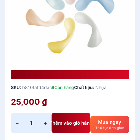
Thìa Tập Ăn Amori Inochi
SKU:
b810fafd4dac
Còn hàng
Chất liệu:
Nhựa
25,000
₫
Mua ngay
−
+
Thêm vào giỏ hàng
T
Thủ tục đơn giản
h