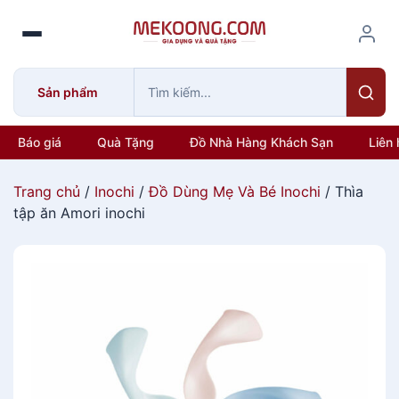
S
k
i
p
Sản phẩm
t
o
c
Báo giá
Quà Tặng
Đồ Nhà Hàng Khách Sạn
Liên 
o
n
Trang chủ
/
Inochi
/
Đồ Dùng Mẹ Và Bé Inochi
/ Thìa
t
tập ăn Amori inochi
e
n
t