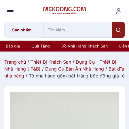
S
k
i
p
Sản phẩm
t
o
c
Báo giá
Quà Tặng
Đồ Nhà Hàng Khách Sạn
Liên 
o
n
Trang chủ
/
Thiết Bị Khách Sạn
/
Dụng Cụ - Thiết Bị
t
Nhà Hàng ( F&B)
/
Dụng Cụ Bàn Ăn Nhà Hàng
/
Bát đĩa
e
nhà hàng
/ Tô nhà hàng gốm bát tràng bộc đồng giá rẻ
n
t