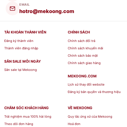
EMAIL
hàng có chất lượng kém.
hotro@mekoong.com
Một bộ Bộ Bàn Ăn Bát Tràng Vẽ Hoa
Đào 37 Sản Phẩm sẽ bao gồm:
Chén
sứ
,
Đĩa sứ
,
Tô sứ
TÀI KHOÀN THÀNH VIÊN
CHÍNH SÁCH
Đăng ký thành viên
Chính sách đổi trả
Bạn có thể yên tâm chất lượng sản phẩm
Tô nhà
Thành viên đăng nhập
Chính sách khuyến mãi
hàng gốm bát tràng bộc đồng-136
và các
Chính sách bảo mật
mẫu
bộ đồ ăn
đẹp nhất được mua trực tiếp tại
SĂN SALE MỖI NGÀY
Chính sách giao hàng
các Siêu thị đại lý Mekoong với giá mềm nhất thị
Săn sale tại Mekoong
trường.
MEKOONG.COM
Lịch sử thay đổi website
Thông chi tiết của sản phẩm
Tô nhà hàng
Đăng ký bản quyền và thương hiệu
gốm bát tràng bộc đồng-136
CHĂM SÓC KHÁCH HÀNG
VỀ MEKOONG
Dưới đây là một số thông số chi tiết về sản phẩm
Trải nghiệm mua 100% hài lòng
Quy tắc ứng xử của Mekoong
Tô nhà hàng gốm bát tràng bộc đồng-136
Theo dõi đơn hàng
Hoá đơn