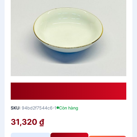
Tô Nhà Hàng Gốm Bát Tràng Bộc
Đồng Giá Rẻ
SKU:
94bd2f7544c6-1
Còn hàng
31,320
₫