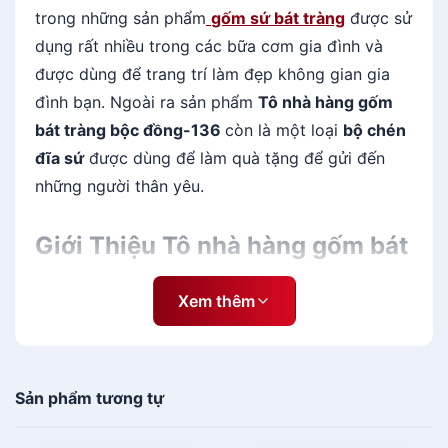
n
trong những sản phẩm
gốm sứ bát tràng
được sử
g
dụng rất nhiều trong các bữa cơm gia đình và
b
được dùng để trang trí làm đẹp không gian gia
ộ
đình bạn. Ngoài ra sản phẩm
Tô nhà hàng gốm
c
bát tràng bộc đồng-136
còn là một loại
bộ chén
đ
ồ
đĩa sứ
được dùng để làm quà tặng để gửi đến
n
những người thân yêu.
g
g
Giới Thiệu
Tô nhà hàng gốm bát
i
á
tràng bộc đồng-136
r
Xem thêm
ẻ
Tô nhà hàng gốm bát tràng bộc đồng-136
là một
s
trong những
bộ đồ ăn bát tràng giá rẻ
đẹp, giá rẻ
ố
l
Sản phẩm tương tự
và đã trở thành một thương hiệu đình đám trong
ư
ngành hàng gốm sứ tại Việt Nam.
ợ