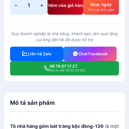
Mua ngay
−
+
Thêm vào giỏ hàng
T
Thủ tục đơn giản
ô
n
h
Quý doanh nghiệp là nhà hàng, khách sạn, làm quà tặng
à
vui lòng liên hệ để được hỗ trợ
h
à
Liên hệ Zalo
Chat Facebook
n
g
08 79 07 17 27
g
Gọi tư vấn (8:00-22:00)
ố
m
b
á
Mô tả sản phẩm
t
t
r
à
Tô nhà hàng gốm bát tràng bộc đồng-136
là một