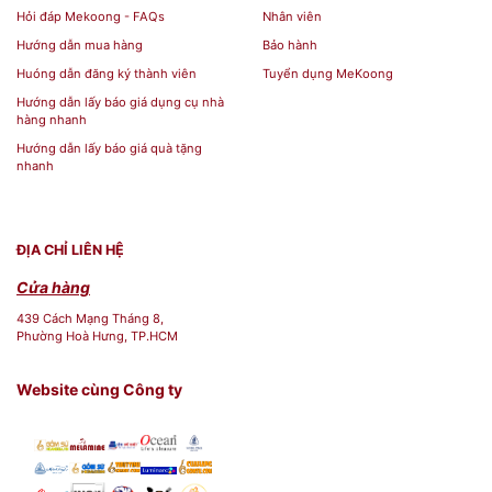
Hỏi đáp Mekoong - FAQs
Nhân viên
Hướng dẫn mua hàng
Bảo hành
Tô nhà hàng gốm bát tràng bộc
Huóng dẫn đăng ký thành viên
Tuyển dụng MeKoong
Tên
đồng-136
Hướng dẫn lấy báo giá dụng cụ nhà
hàng nhanh
Hướng dẫn lấy báo giá quà tặng
nhanh
Họa tiết/ Kiểu
Men hỏa biến
dáng
ĐỊA CHỈ LIÊN HỆ
Chất liệu
Bát Tràng
Cửa hàng
439 Cách Mạng Tháng 8,
Phường Hoà Hưng, TP.HCM
Giá sản phẩm
Website cùng Công ty
Nhà cung cấp
Siêu thị Mekoong