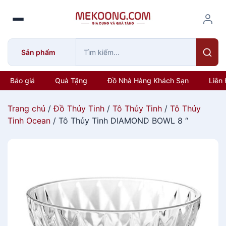
S
k
i
p
Sản phẩm
t
o
c
Báo giá
Quà Tặng
Đồ Nhà Hàng Khách Sạn
Liên 
o
n
Trang chủ
/
Đồ Thủy Tinh
/
Tô Thủy Tinh
/
Tô Thủy
t
Tinh Ocean
/ Tô Thủy Tinh DIAMOND BOWL 8 “
e
n
t