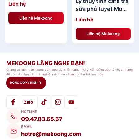
Ly thủy tinh cafe trà
Liên hệ
sữa phủ tuyết Mờ
ICE Nhật Bản
Liên hệ Mekoong
Liên hệ
Liên hệ Mekoong
MEKOONG LẮNG NGHE BẠN!
Chúng tôi luôn trân trọng và mong đợi nhận được mọi ý kiến đóng góp từ khách hàng
để có thể nâng cấp trải nghiệm dịch vụ và sản phẩm tốt hơn nữa.
ĐÓNG GÓP Ý KIẾN
Zalo
HOTLINE
09.47.83.65.67
EMAIL
hotro@mekoong.com