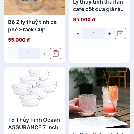
Ly thủy tinh thái lan
cafe cốt dừa giá rẻ
(306ml)
95,000
₫
Bộ 2 ly thuỷ tinh cà
phê Stack Cup
-
+
OCEAN chính hãng
55,000
₫
-
+
Tô Thủy Tinh Ocean
ASSURANCE 7 Inch