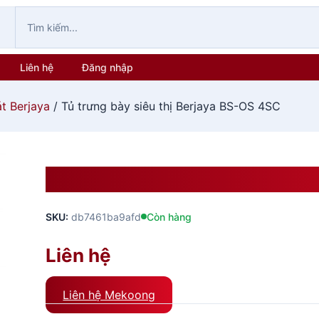
Liên hệ
Đăng nhập
t Berjaya
/ Tủ trưng bày siêu thị Berjaya BS-OS 4SC
Tủ Trưng Bày Siêu Thị Berj
SKU:
db7461ba9afd
Còn hàng
Liên hệ
Liên hệ Mekoong