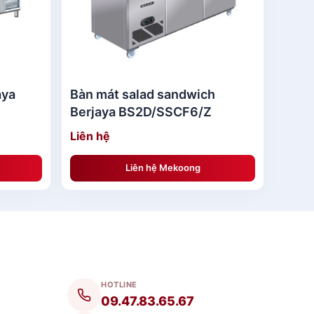
aya
Bàn mát salad sandwich
Berjaya BS2D/SSCF6/Z
Liên hệ
Liên hệ Mekoong
HOTLINE
09.47.83.65.67