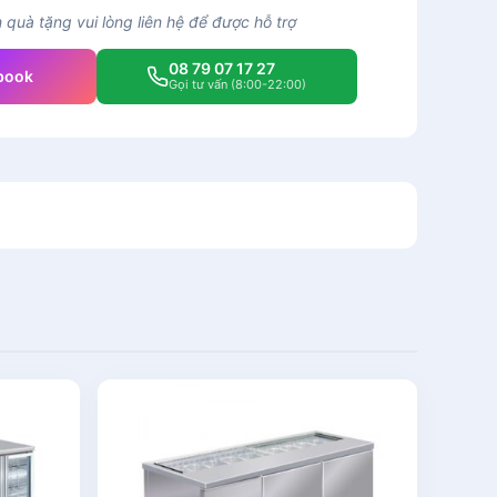
quà tặng vui lòng liên hệ để được hỗ trợ
08 79 07 17 27
book
Gọi tư vấn (8:00-22:00)