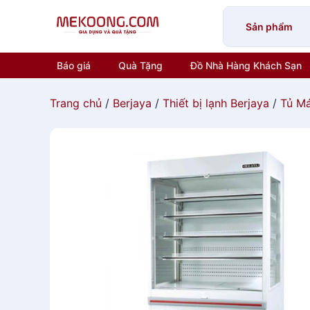
Skip
to
Sản phẩm
content
Báo giá
Quà Tặng
Đồ Nhà Hàng Khách Sạn
Trang chủ
/
Berjaya
/
Thiết bị lạnh Berjaya
/
Tủ Má