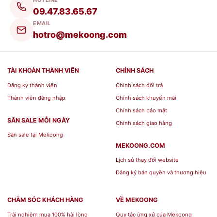
rượu vào.
09.47.83.65.67
EMAIL
-- Khi đặt Bình đựng rượu N8(Van)- 9 Lít xuống
hotro@mekoong.com
nền phải đặt thẳng đứng bình 90 độ, không được
đặt nghiêng.
TÀI KHOÀN THÀNH VIÊN
CHÍNH SÁCH
-- Đổ nhẹ rượu vào bình, đợi 10- 15 phút mới
Đăng ký thành viên
Chính sách đổi trả
được đóng nắp ( Vì đóng nắp ngay lập tức khá
Thành viên đăng nhập
Chính sách khuyến mãi
rượu còn rộng rãi tạo áp suất bên trong bình
Chính sách bảo mật
khiến cho bình ngâm không an toàn )
SĂN SALE MỖI NGÀY
Chính sách giao hàng
Săn sale tại Mekoong
Địa chỉ mua Bình đựng rượu
MEKOONG.COM
Lịch sử thay đổi website
N8(Van)- 9 Lít giá rẻ TP Hồ Chí
Đăng ký bản quyền và thương hiệu
Minh
CHĂM SÓC KHÁCH HÀNG
VỀ MEKOONG
Mekoong
là địa chỉ chuyên cung cấp các loại
Trải nghiệm mua 100% hài lòng
Quy tắc ứng xử của Mekoong