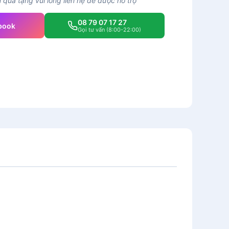
quà tặng vui lòng liên hệ để được hỗ trợ
08 79 07 17 27
book
Gọi tư vấn (8:00-22:00)