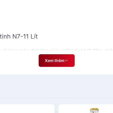
tinh N7-11 Lít
 sử dụng ngâm đinh lăng củ to, ngâm rắn hổ 10-20kg, ngâ
Xem thêm
 vật ngâm chân thực, trong suốt , vật ngâm được phóng lớ
 , được phủ lớp đắm đuối vàng bóng ko bong tróc, nhìn cực
kín rượu, ko làm cho bay hơi.
u thủy tinh N7-11 Lít