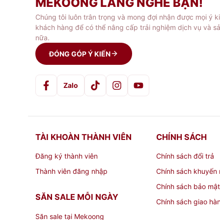
MEKOONG LẮNG NGHE BẠN!
Chúng tôi luôn trân trọng và mong đợi nhận được mọi ý k
-- Đổ nhẹ rượu vào bình, đợi 10- 15 phút mới
khách hàng để có thể nâng cấp trải nghiệm dịch vụ và s
bình ngâm không an toàn )
nữa.
ĐÓNG GÓP Ý KIẾN
Địa chỉ mua Bình ngâm rượu th
Zalo
Mekoong
là địa chỉ chuyên cung cấp các loạ
các sản phẩm đồ thủy tinh,
đồ gia dụng
chất 
439 Đ. Cách Mạng Tháng 8, Phường 13, Quậ
TÀI KHOÀN THÀNH VIÊN
CHÍNH SÁCH
Đăng ký thành viên
Chính sách đổi trả
Thành viên đăng nhập
Chính sách khuyến 
Chính sách bảo mật
SĂN SALE MỖI NGÀY
Chính sách giao hà
Săn sale tại Mekoong