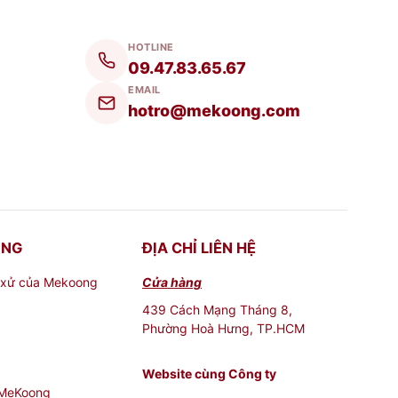
ng rãi tạo áp suất bên trong bình khiến cho
HOTLINE
09.47.83.65.67
EMAIL
hotro@mekoong.com
nh phố Hồ Chí Minh. Tại Mekoong có đa dạng
cho
Hotline:
087 9071 727
hoặc đến địa chỉ
 tư vấn miễn phí nhé!
ONG
ĐỊA CHỈ LIÊN HỆ
 xử của Mekoong
Cửa hàng
439 Cách Mạng Tháng 8,
Phường Hoà Hưng, TP.HCM
Website cùng Công ty
 MeKoong