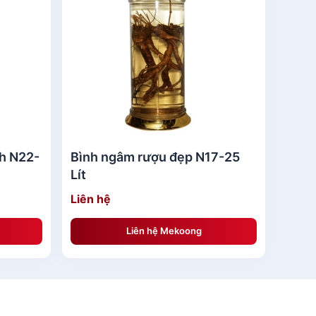
rong suốt , vật ngâm được phóng to nhờ thấu
 sang trọng.
nh N22-
Bình ngâm rượu đẹp N17-25
Lít
Liên hệ
Liên hệ Mekoong
t nghiêng.