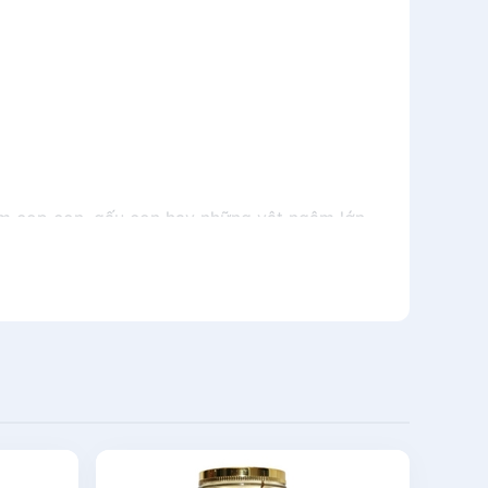
m cọp con, gấu con hay những vật ngâm lớn
n nhờ thấu kính phân kì từ vỏ bình cho bình
 kỳ sang trọng.