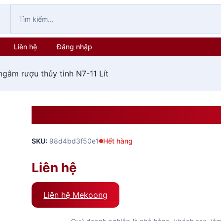
Liên hệ
Đăng nhập
ngâm rượu thủy tinh N7-11 Lít
Bình Ngâm Rượu Thủy Tinh N
SKU:
98d4bd3f50e1
Hết hàng
Liên hệ
Liên hệ Mekoong