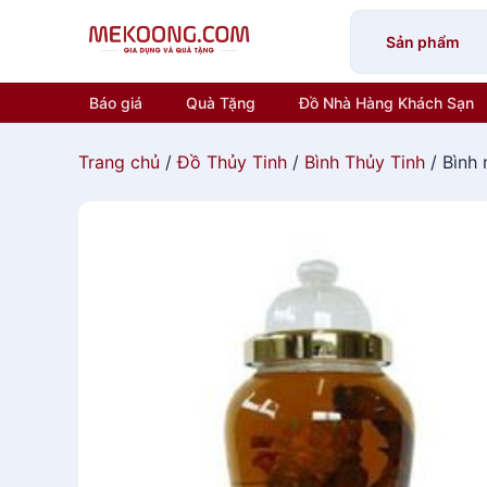
Skip
to
Sản phẩm
content
Báo giá
Quà Tặng
Đồ Nhà Hàng Khách Sạn
Trang chủ
/
Đồ Thủy Tinh
/
Bình Thủy Tinh
/ Bình 