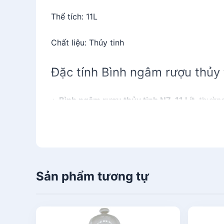
Thể tích: 11L
Chất liệu: Thủy tinh
Đặc tính Bình ngâm rượu thủy 
+
Bình ngâm rượu thủy tinh N7-11 Lít
thường
+ Làm từ
thủy tinh cao cấp
mang đến hình ảnh
rượu thêm sống động và đẹp mắt.
+ Nắp và đáy khiến từ nhựa cao cấp siêu bền
Sản phẩm tương tự
+ Nắp xoay, bên trong sở hữu lớp silicon giữ 
Đặc tính nổi bật Bình ngâm rượ