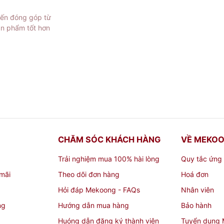
iến đóng góp từ
 được đóng nắp ( Vì đóng nắp ngay lập tức khá rượu còn rộ
ản phẩm tốt hơn
ủy tinh N7-11 Lít giá rẻ TP Hồ Chí Minh
i bình ngâm rượu,
bình thủy tinh
chất lượng, uy tín tại Thà
lượng khác cho bạn thoải mái lựa chọn. Liên hệ trực tiếp 
n 10, Thành phố Hồ Chí Minh
để biết thêm chi tiết và được
CHĂM SÓC KHÁCH HÀNG
VỀ MEKO
Trải nghiệm mua 100% hài lòng
Quy tắc ứng
mãi
Theo dõi đơn hàng
Hoá đơn
Hỏi đáp Mekoong - FAQs
Nhân viên
ng
Hướng dẫn mua hàng
Bảo hành
Huóng dẫn đăng ký thành viên
Tuyển dụng