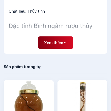
Chất liệu: Thủy tinh
Đặc tính Bình ngâm rượu thủy
tinh N2-30 Lít
Xem thêm
+
Bình ngâm rượu thủy tinh N2-30 Lít
thường
sử dụng ngâm đinh lăng củ to, ngâm rắn hổ 10-
20kg, ngâm cọp con, gấu con hay những vật
Sản phẩm tương tự
ngâm lớn
+ Làm từ
thủy tinh cao cấp
mang đến hình ảnh
vật ngâm chân thực, trong suốt , vật ngâm được
phóng lớn nhờ thấu kính phân kì từ vỏ bình cho
bình rượu thêm sống động và đẹp mắt.