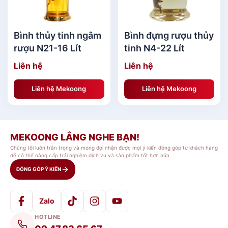
+ Nắp và đáy khiến từ nhựa cao cấp vô cùng bền
, được phủ lớp si vàng bóng không bong tróc,
Bình thủy tinh ngâm
Bình đựng rượu thủy
nhìn rất sang trọng.
rượu N21-16 Lít
tinh N4-22 Lít
Liên hệ
Liên hệ
+ Nắp xoay, bên trong với lớp silicon giữ kín
rượu, không khiến cho rượu bay hơi.
Liên hệ Mekoong
Liên hệ Mekoong
Hướng dẫn sử dụng bình Bình ngâm rượu thủy
tinh N2-30 Lít
MEKOONG LẮNG NGHE BẠN!
Chúng tôi luôn trân trọng và mong đợi nhận được mọi ý kiến đóng góp từ khách hàng
– Kiểm tra kỹ
bình ngâm rượu
trước lúc ngâm,
để có thể nâng cấp trải nghiệm dịch vụ và sản phẩm tốt hơn nữa.
đảm bảo bình không bị nứt
ĐÓNG GÓP Ý KIẾN
– Dùng khăn hoặc miếng xốp mềm với nước sạch
Zalo
hoặc rượu để làm sạch bình.
HOTLINE