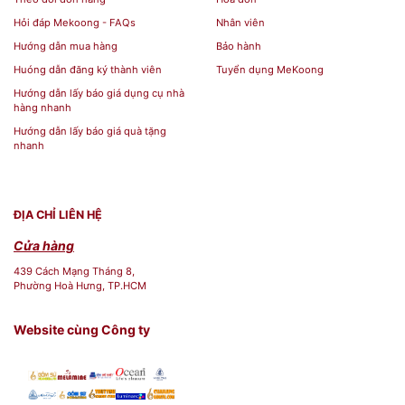
Hỏi đáp Mekoong - FAQs
Nhân viên
Mekoong
là địa chỉ chuyên cung cấp các loại
Hướng dẫn mua hàng
Bảo hành
bình ngâm rượu,
bình thủy tinh
chất lượng, uy tín
Huóng dẫn đăng ký thành viên
Tuyển dụng MeKoong
tại Thành phố Hồ Chí Minh. Tại Mekoong có đa
Hướng dẫn lấy báo giá dụng cụ nhà
hàng nhanh
dạng các sản phẩm đồ thủy tinh,
đồ gia dụng
Hướng dẫn lấy báo giá quà tặng
chất lượng khác cho bạn thoải mái lựa chọn. Liên
nhanh
hệ trực tiếp cho
Hotline:
087 9071 727
hoặc đến
địa chỉ
439 Đ. Cách Mạng Tháng 8, Phường 13,
Quận 10, Thành phố Hồ Chí Minh
để biết thêm
ĐỊA CHỈ LIÊN HỆ
chi tiết và được tư vấn miễn phí nhé!
Cửa hàng
439 Cách Mạng Tháng 8,
Phường Hoà Hưng, TP.HCM
Website cùng Công ty