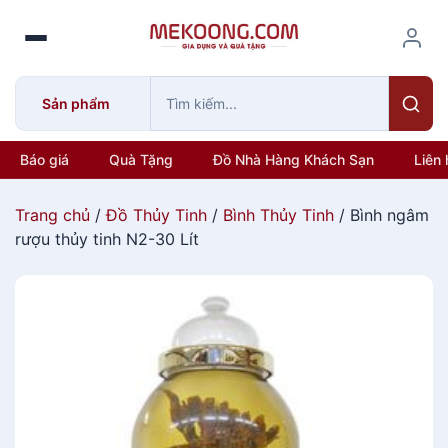
S
k
i
p
Sản phẩm
t
o
c
Báo giá
Quà Tặng
Đồ Nhà Hàng Khách Sạn
Liên 
o
n
Trang chủ
/
Đồ Thủy Tinh
/
Bình Thủy Tinh
/ Bình ngâm
t
rượu thủy tinh N2-30 Lít
e
n
t