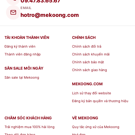
09.47.83.65.67
-- Kiểm tra van đóng/mở (nếu có) trước khi cho
EMAIL
rượu vào.
hotro@mekoong.com
-- Khi đặt Bình ngâm rượu thủy tinh N2-30 Lít
xuống nền phải đặt thẳng đứng bình 90 độ,
TÀI KHOÀN THÀNH VIÊN
CHÍNH SÁCH
không được đặt nghiêng.
Đăng ký thành viên
Chính sách đổi trả
Thành viên đăng nhập
Chính sách khuyến mãi
-- Đổ nhẹ rượu vào bình, đợi 10- 15 phút mới
Chính sách bảo mật
SĂN SALE MỖI NGÀY
được đóng nắp ( Vì đóng nắp ngay lập tức khá
Chính sách giao hàng
Săn sale tại Mekoong
rượu còn rộng rãi tạo áp suất bên trong bình
MEKOONG.COM
khiến cho bình ngâm không an toàn )
Lịch sử thay đổi website
Đăng ký bản quyền và thương hiệu
Địa chỉ mua Bình ngâm rượu thủy
tinh N2-30 Lít giá rẻ TP Hồ Chí
CHĂM SÓC KHÁCH HÀNG
VỀ MEKOONG
Trải nghiệm mua 100% hài lòng
Quy tắc ứng xử của Mekoong
Minh
Theo dõi đơn hàng
Hoá đơn