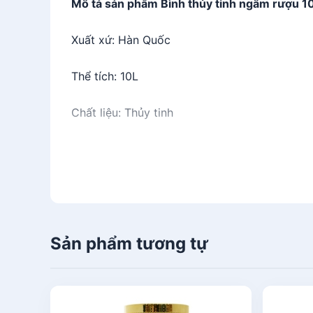
Mô tả sản phẩm Bình thủy tinh ngâm rượu 1
Xuất xứ: Hàn Quốc
Thể tích: 10L
Chất liệu: Thủy tinh
Bình thủy tinh ngâm rượu 10l
hiện
có rất nhi
được nhiều đối tượng khách mua hàng.
Sản p
bên trong.
Nhiều người cũng thắc mắc
bình t
Đặc tính Bình thủy tinh ngâm r
Sản phẩm tương tự
Bình thủy tinh ngâm rượu 10L-10
ngâm lớn
Làm từ
thủy tinh cao cấp
mang đến