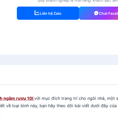
Quý doanh nghiệp là nhà hàng, khách sạn, làm 
Liên hệ Zalo
Chat Face
nh ngâm rượu 10l
với mục đích trang trí cho ngôi nhà, một 
iết về loại bình này, bạn hãy theo dõi bài viết dưới đây của