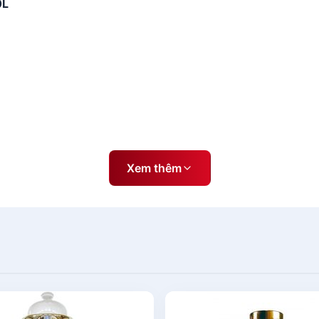
0L
ều chủng loại và mẫu mã khác nhau như: tròn, dài, vuông, tr
Xem thêm
hẩm có thiết kế độc đáo, từ bình dân cho đến sang trọng và
hủy tinh 10 lít giá bao nhiêu
? Hiện tại mẫu bình này có giá
ượu 10L-10 Lít
 Lít
thường sử dụng ngâm đinh lăng củ to, ngâm rắn hổ 10
 hình ảnh vật ngâm chân thực, trong suốt , vật ngâm được