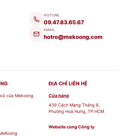
 ngâm rượu đẹp
.
HOTLINE
09.47.83.65.67
tinh sau khi dùng.
EMAIL
hotro@mekoong.com
 không làm giảm độ sáng bóng của chúng.
trong suốt , vật ngâm được phóng to nhờ thấu
ONG
ĐỊA CHỈ LIÊN HỆ
 xử của Mekoong
Cửa hàng
 sang trọng.
439 Cách Mạng Tháng 8,
Phường Hoà Hưng, TP.HCM
Website cùng Công ty
 MeKoong