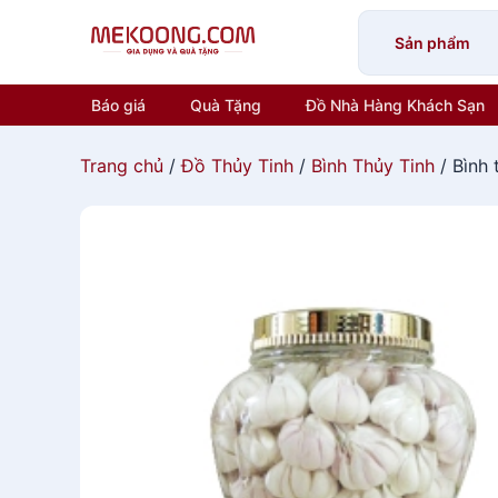
Skip
to
Sản phẩm
content
Báo giá
Quà Tặng
Đồ Nhà Hàng Khách Sạn
Trang chủ
/
Đồ Thủy Tinh
/
Bình Thủy Tinh
/ Bình 