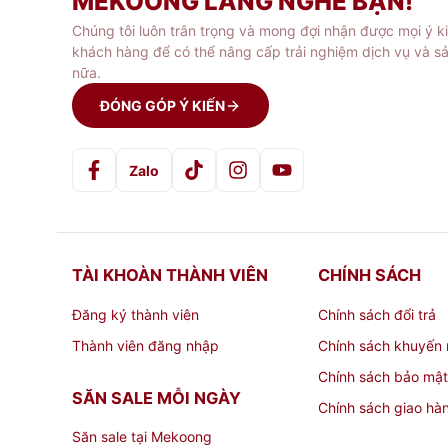
MEKOONG LẮNG NGHE BẠN!
Tốt nhất là sử dụng cây rửa chu
Chúng tôi luôn trân trọng và mong đợi nhận được mọi ý k
Không rửa bình thủy tinh trong m
khách hàng để có thể nâng cấp trải nghiệm dịch vụ và s
nữa.
Chọn các chỗ đứng bền chắc, bằng
Hãy cất chúng trong hộp hoặc bọc
ĐÓNG GÓP Ý KIẾN
Nếu có thói quen úp ngược bình t
Zalo
Đặc tính nổi bật Bình thủy tin
+ Bình thủy tinh ngâm rượu 10L-10 Lít
làm từ
kính phân kì từ vỏ bình cho bình rượu thêm 
TÀI KHOÀN THÀNH VIÊN
CHÍNH SÁCH
Đăng ký thành viên
Chính sách đổi trả
+ Nắp và đáy khiến từ nhựa cao cấp vô cùng 
Thành viên đăng nhập
Chính sách khuyến 
Chính sách bảo mật
+ Nắp xoay, bên trong với lớp silicon giữ kín
SĂN SALE MỖI NGÀY
Chính sách giao hà
Hướng dẫn sử dụng bình Bình thủy tinh ngâm 
Săn sale tại Mekoong