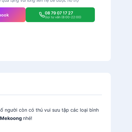
quà tặng vui lòng liên hệ để được hỗ trợ
08 79 07 17 27
book
Gọi tư vấn (8:00-22:00)
số người còn có thú vui sưu tập các loại bình
Mekoong
nhé!