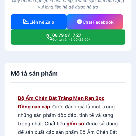
Quý doanh nghiệp là nhà hàng, khách sạn, làm quà tặng
C
vui lòng liên hệ để được hỗ trợ
h
é
Liên hệ Zalo
Chat Facebook
n
B
08 79 07 17 27
á
Gọi tư vấn (8:00-22:00)
t
T
r
à
Mô tả sản phẩm
n
g
M
e
Bộ Ấm Chén Bát Tràng Men Rạn Bọc
n
Đồng cao cấp
được đánh giá là một trong
R
những sản phẩm độc đáo, tinh tế và sang
ạ
trọng nhất. Chất liệu
gốm sứ
được sử dụng
n
để sản xuất các sản phẩm Bộ Ấm Chén Bát
B