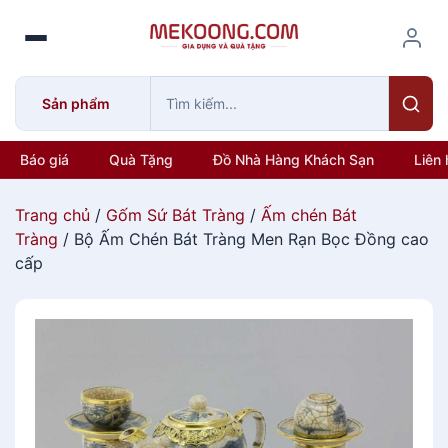
S
k
i
p
Sản phẩm
t
o
c
Báo giá
Quà Tặng
Đồ Nhà Hàng Khách Sạn
Liên 
o
n
Trang chủ
/
Gốm Sứ Bát Tràng
/
Ấm chén Bát
t
Tràng
/ Bộ Ấm Chén Bát Tràng Men Rạn Bọc Đồng cao
e
cấp
n
t