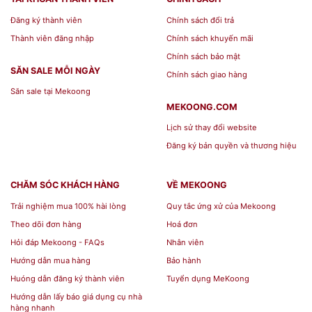
Đăng ký thành viên
Chính sách đổi trả
Thành viên đăng nhập
Chính sách khuyến mãi
Chính sách bảo mật
SĂN SALE MỖI NGÀY
Chính sách giao hàng
Săn sale tại Mekoong
MEKOONG.COM
Lịch sử thay đổi website
Đăng ký bản quyền và thương hiệu
CHĂM SÓC KHÁCH HÀNG
VỀ MEKOONG
Trải nghiệm mua 100% hài lòng
Quy tắc ứng xử của Mekoong
Theo dõi đơn hàng
Hoá đơn
Với chất lượng đáng tin cậy và giá cả phải chăng,
Hỏi đáp Mekoong - FAQs
Nhân viên
Bộ Ấm Chén Bát Tràng Men Rạn Bọc Đồng cao
Hướng dẫn mua hàng
Bảo hành
Huóng dẫn đăng ký thành viên
Tuyển dụng MeKoong
cấp đã và đang là một sản phẩm được nhiều
Hướng dẫn lấy báo giá dụng cụ nhà
khách hàng lựa chọn khi tìm kiếm những sản
hàng nhanh