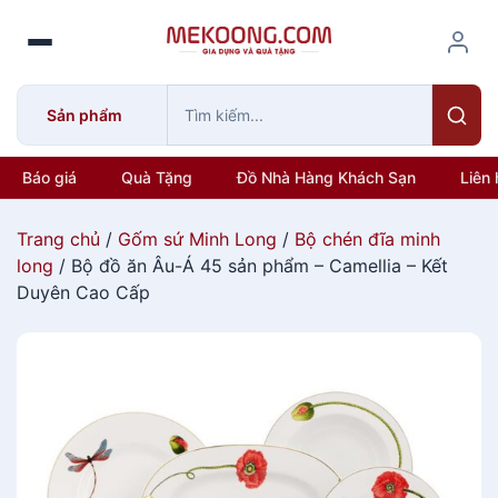
S
k
i
p
Sản phẩm
t
o
c
Báo giá
Quà Tặng
Đồ Nhà Hàng Khách Sạn
Liên 
o
n
Trang chủ
/
Gốm sứ Minh Long
/
Bộ chén đĩa minh
t
long
/ Bộ đồ ăn Âu-Á 45 sản phẩm – Camellia – Kết
e
Duyên Cao Cấp
n
t