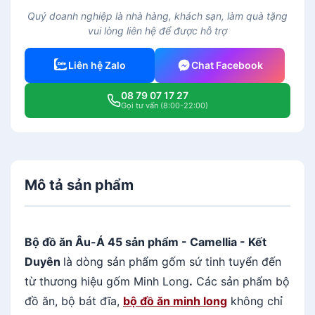
ồ
Quý doanh nghiệp là nhà hàng, khách sạn, làm quà tặng
ă
vui lòng liên hệ để được hỗ trợ
n
Â
Liên hệ Zalo
Chat Facebook
u
-
08 79 07 17 27
Á
Gọi tư vấn (8:00-22:00)
4
5
s
ả
Mô tả sản phẩm
n
p
h
ẩ
Bộ đồ ăn Âu-Á 45 sản phẩm - Camellia - Kết
m
Duyên
là dòng sản phẩm gốm sứ tinh tuyển đến
-
từ thương hiệu gốm Minh Long
.
Các sản phẩm bộ
C
đồ ăn, bộ bát đĩa,
bộ đồ ăn minh long
không chỉ
a