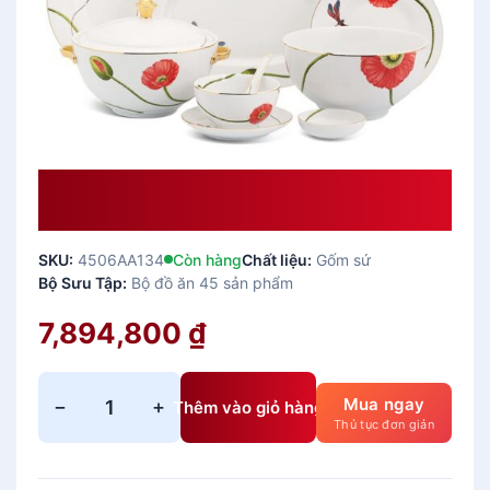
Bộ Đồ Ăn Âu-Á 45 Sản Phẩm –
Camellia – Kết Duyên Cao Cấp
SKU:
4506AA134
Còn hàng
Chất liệu:
Gốm sứ
Bộ Sưu Tập:
Bộ đồ ăn 45 sản phẩm
7,894,800
₫
Mua ngay
−
+
Thêm vào giỏ hàng
B
Thủ tục đơn giản
ộ
đ