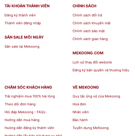
Dĩa sứ Minh Long
TÀI KHOÀN THÀNH VIÊN
CHÍNH SÁCH
Tô sứ Minh Long
Đăng ký thành viên
Chính sách đổi trả
Thành viên đăng nhập
Chính sách khuyến mãi
Ngoài ra, một bộ bàn ăn Minh Long full combo sẽ
Chính sách bảo mật
có thêm các sản phẩm sau: Thố, đĩa lót, đĩa súp,
SĂN SALE MỖI NGÀY
Chính sách giao hàng
chén chấm, muỗng đũa, bình nước tương, hũ tăm,
Săn sale tại Mekoong
khay lót,... Tùy vào phong cách ăn uống của gia
MEKOONG.COM
đình mà bạn có thể lựa chọn một bộ bàn ăn phù
Lịch sử thay đổi website
hợp.
Đăng ký bản quyền và thương hiệu
Địa chỉ Mua Bộ đồ ăn Âu-Á 45
CHĂM SÓC KHÁCH HÀNG
VỀ MEKOONG
Trải nghiệm mua 100% hài lòng
Quy tắc ứng xử của Mekoong
sản phẩm - Camellia - Kết
Theo dõi đơn hàng
Hoá đơn
Duyên ở đâu giá rẻ?
Hỏi đáp Mekoong - FAQs
Nhân viên
Hướng dẫn mua hàng
Bảo hành
Huóng dẫn đăng ký thành viên
Tuyển dụng MeKoong
Nếu bạn đang có nhu cầu tìm mua các sản phẩm
Hướng dẫn lấy báo giá dụng cụ nhà