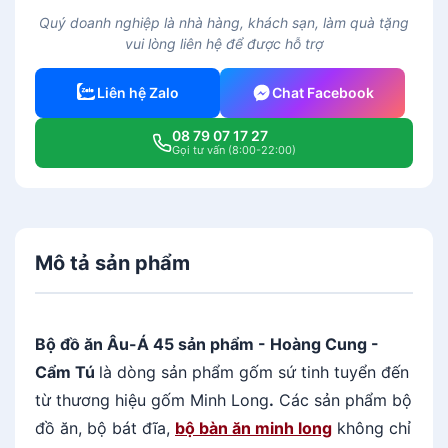
ồ
Quý doanh nghiệp là nhà hàng, khách sạn, làm quà tặng
ă
vui lòng liên hệ để được hỗ trợ
n
Â
Liên hệ Zalo
Chat Facebook
u
-
08 79 07 17 27
Á
Gọi tư vấn (8:00-22:00)
4
5
s
ả
Mô tả sản phẩm
n
p
h
ẩ
Bộ đồ ăn Âu-Á 45 sản phẩm - Hoàng Cung -
m
Cẩm Tú
là dòng sản phẩm gốm sứ tinh tuyển đến
-
từ thương hiệu gốm Minh Long
.
Các sản phẩm bộ
H
đồ ăn, bộ bát đĩa,
bộ bàn ăn minh long
không chỉ
o