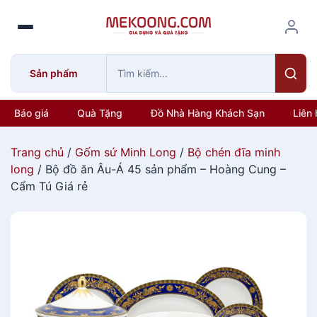
S
k
i
p
Sản phẩm
t
o
c
Báo giá
Quà Tặng
Đồ Nhà Hàng Khách Sạn
Liên 
o
n
Trang chủ
/
Gốm sứ Minh Long
/
Bộ chén đĩa minh
t
long
/ Bộ đồ ăn Âu-Á 45 sản phẩm – Hoàng Cung –
e
Cẩm Tú Giá rẻ
n
t