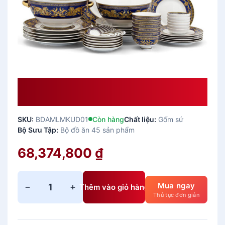
Bộ Đồ Ăn Âu-Á 45 Sản Phẩm –
Hoàng Cung – Cẩm Tú Giá Rẻ
SKU:
BDAMLMKUD01
Còn hàng
Chất liệu:
Gốm sứ
Bộ Sưu Tập:
Bộ đồ ăn 45 sản phẩm
68,374,800
₫
Mua ngay
−
+
Thêm vào giỏ hàng
B
Thủ tục đơn giản
ộ
đ