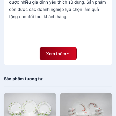
được nhiều gia đình yêu thích sử dụng. Sản phẩm
à
còn được các doanh nghiệp lựa chọn làm quà
n
g
tặng cho đối tác, khách hàng.
C
u
n
g
-
C
Xem thêm
ẩ
m
T
ú
Sản phẩm tương tự
G
i
á
r
ẻ
s