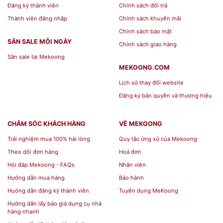
Đăng ký thành viên
Chính sách đổi trả
khách.
Thành viên đăng nhập
Chính sách khuyến mãi
Chính sách bảo mật
Thông tin chi tiết Bộ đồ ăn Âu-Á 45 sản
SĂN SALE MỖI NGÀY
Chính sách giao hàng
phẩm - Hoàng Cung - Cẩm Tú
Săn sale tại Mekoong
MEKOONG.COM
Đặc điểm nổi bật
:
Lịch sử thay đổi website
Đăng ký bản quyền và thương hiệu
Chất liệu: Gốm sứ cao cấp Minh Long,
nung ở nhiệt độ >1.380°C, bền chắc,
CHĂM SÓC KHÁCH HÀNG
VỀ MEKOONG
an toàn tuyệt đối cho sức khỏe.
Trải nghiệm mua 100% hài lòng
Quy tắc ứng xử của Mekoong
Theo dõi đơn hàng
Hoá đơn
Hoa văn Cẩm Tú: Họa tiết cẩm tú cầu
Hỏi đáp Mekoong - FAQs
Nhân viên
mềm mại, phối sắc xanh ngọc bích
Hướng dẫn mua hàng
Bảo hành
tinh tế trên nền men trắng ngà, biểu
Huóng dẫn đăng ký thành viên
Tuyển dụng MeKoong
tượng cho sự viên mãn, hạnh phúc và
Hướng dẫn lấy báo giá dụng cụ nhà
hàng nhanh
thịnh vượng.