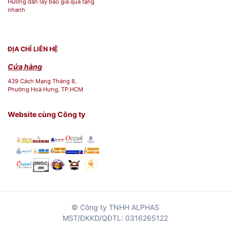
Hướng dẫn lấy báo giá quà tặng
nhanh
Đường viền dát vàng 24K: Tô điểm
từng sản phẩm, tạo nên vẻ đẹp quý
phái và đẳng cấp.
ĐỊA CHỈ LIÊN HỆ
Cửa hàng
Số lượng sản phẩm: Bộ 45 món đầy
439 Cách Mạng Tháng 8,
đủ, phù hợp phục vụ các món ăn Âu –
Phường Hoà Hưng, TP.HCM
Á, bao gồm:
Website cùng Công ty
Chén cơm, tô súp, đĩa tròn,
đĩa sâu lòng, đĩa oval, chén
nước chấm, muỗng, tách
trà/café, đĩa bánh, ly…
Thiết kế đa năng, phục vụ
© Công ty TNHH ALPHAS
trọn vẹn bữa ăn từ món khai
MST/ĐKKD/QĐTL: 0316265122
vị, món chính đến tráng