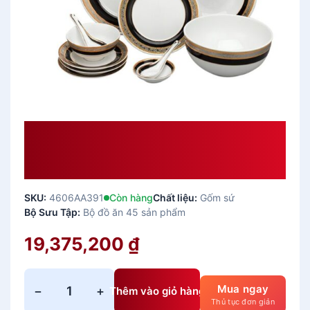
Bộ Đồ Ăn Âu-Á 45 Sản Phẩm –
Sago – Hoa Hồng Đen Khắc Nổi
Cao Cấp
SKU:
4606AA391
Còn hàng
Chất liệu:
Gốm sứ
Bộ Sưu Tập:
Bộ đồ ăn 45 sản phẩm
19,375,200
₫
Mua ngay
−
+
Thêm vào giỏ hàng
B
Thủ tục đơn giản