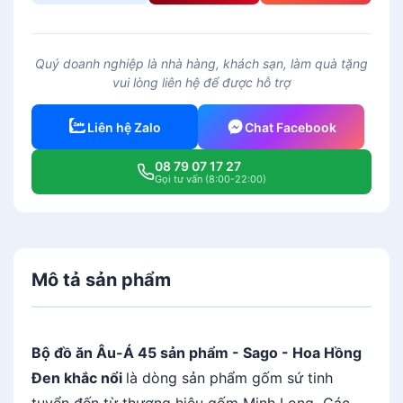
ộ
đ
ồ
Quý doanh nghiệp là nhà hàng, khách sạn, làm quà tặng
ă
vui lòng liên hệ để được hỗ trợ
n
Â
Liên hệ Zalo
Chat Facebook
u
-
08 79 07 17 27
Á
Gọi tư vấn (8:00-22:00)
4
5
s
ả
Mô tả sản phẩm
n
p
h
ẩ
Bộ đồ ăn Âu-Á 45 sản phẩm - Sago - Hoa Hồng
m
Đen khắc nổi
là dòng sản phẩm gốm sứ tinh
-