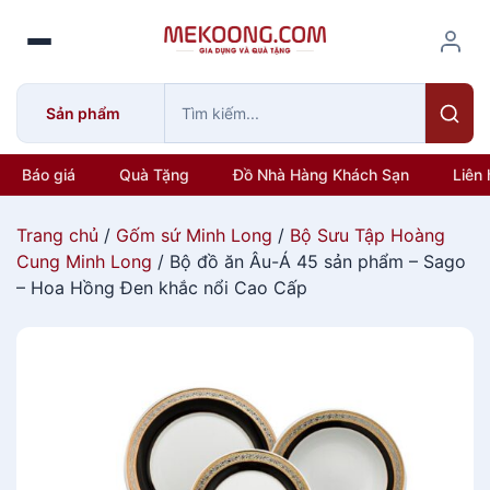
S
k
i
p
Sản phẩm
t
o
c
Báo giá
Quà Tặng
Đồ Nhà Hàng Khách Sạn
Liên 
o
n
Trang chủ
/
Gốm sứ Minh Long
/
Bộ Sưu Tập Hoàng
t
Cung Minh Long
/ Bộ đồ ăn Âu-Á 45 sản phẩm – Sago
e
– Hoa Hồng Đen khắc nổi Cao Cấp
n
t