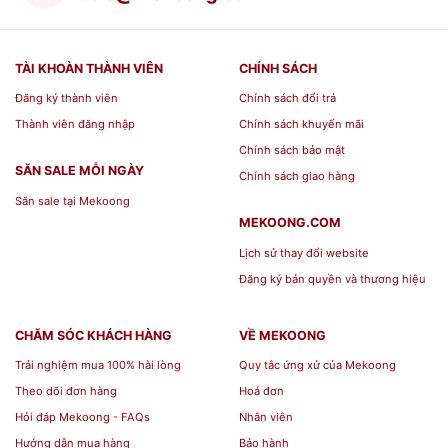
bao gồm những gì
TÀI KHOÀN THÀNH VIÊN
CHÍNH SÁCH
Bộ đồ ăn Âu-Á 45 sản phẩm - Sago - Hoa Hồng
Đăng ký thành viên
Chính sách đổi trả
Đen khắc nổi
có đa dạng về chủng loại, mẫu mã
Thành viên đăng nhập
Chính sách khuyến mãi
và kiểu dáng. Được thiết kế đẹp mắt và sang
Chính sách bảo mật
trọng. Một
bộ bàn ăn gốm sứ cao cấp Minh Long
SĂN SALE MỖI NGÀY
Chính sách giao hàng
sẽ bao gồm những những sản phẩm cơ bản như:
Săn sale tại Mekoong
MEKOONG.COM
Chén sứ Minh Long
Lịch sử thay đổi website
Dĩa sứ Minh Long
Đăng ký bản quyền và thương hiệu
Tô sứ Minh Long
CHĂM SÓC KHÁCH HÀNG
VỀ MEKOONG
Ngoài ra, một bộ bàn ăn Minh Long full combo sẽ
Trải nghiệm mua 100% hài lòng
Quy tắc ứng xử của Mekoong
có thêm các sản phẩm sau: Thố, đĩa lót, đĩa súp,
Theo dõi đơn hàng
Hoá đơn
chén chấm, muỗng đũa, bình nước tương, hũ tăm,
Hỏi đáp Mekoong - FAQs
Nhân viên
khay lót,... Tùy vào phong cách ăn uống của gia
Hướng dẫn mua hàng
Bảo hành