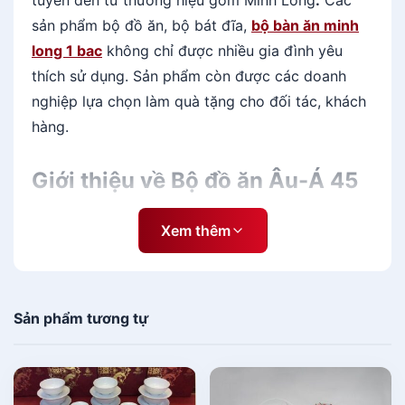
tuyển đến từ thương hiệu gốm Minh Long
.
Các
S
sản phẩm bộ đồ ăn, bộ bát đĩa,
bộ bàn ăn minh
a
long 1 bac
không chỉ được nhiều gia đình yêu
g
thích sử dụng. Sản phẩm còn được các doanh
o
-
nghiệp lựa chọn làm quà tặng cho đối tác, khách
H
hàng.
o
a
Giới thiệu về Bộ đồ ăn Âu-Á 45
H
ồ
sản phẩm - Sago - Hoa Hồng
n
Xem thêm
g
Đen khắc nổi
Đ
e
Bộ đồ ăn Âu-Á 45 sản phẩm - Sago - Hoa Hồng
n
Sản phẩm tương tự
Đen khắc nổi
là tác phẩm nghệ thuật đặc sắc
k
được
cửa hàng minh long
chế tác. Sản phẩm
h
ắ
được làm từ chất liệu
gốm sứ tphcm
cao cấp,
c