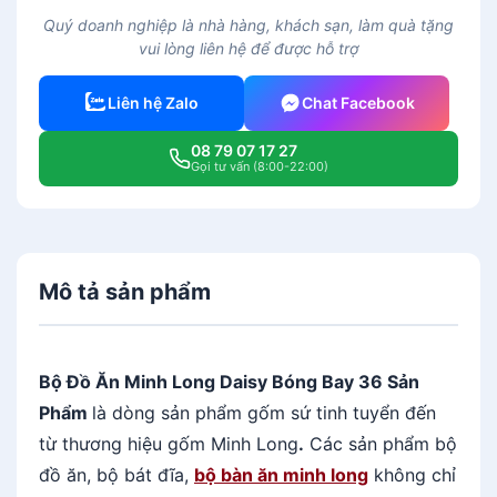
ồ
Quý doanh nghiệp là nhà hàng, khách sạn, làm quà tặng
ă
vui lòng liên hệ để được hỗ trợ
n
1
Liên hệ Zalo
Chat Facebook
0
n
08 79 07 17 27
g
Gọi tư vấn (8:00-22:00)
ư
ờ
i
3
Mô tả sản phẩm
6
s
ả
n
Bộ Đồ Ăn Minh Long Daisy Bóng Bay 36 Sản
p
Phẩm
là dòng sản phẩm gốm sứ tinh tuyển đến
h
từ thương hiệu gốm Minh Long
.
Các sản phẩm bộ
ẩ
đồ ăn, bộ bát đĩa,
bộ bàn ăn minh long
không chỉ
m