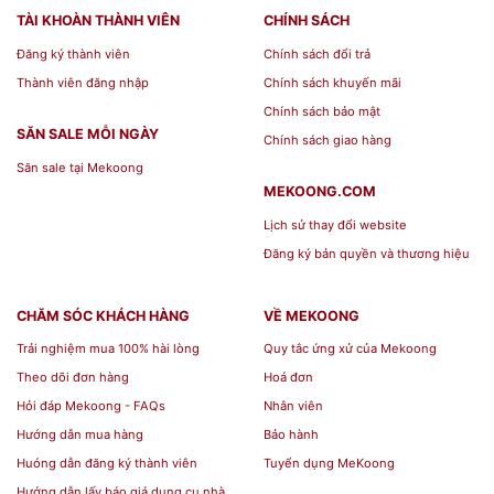
Bay 36 Sản Phẩm bao gồm
TÀI KHOÀN THÀNH VIÊN
CHÍNH SÁCH
Đăng ký thành viên
Chính sách đổi trả
những gì
Thành viên đăng nhập
Chính sách khuyến mãi
Chính sách bảo mật
Bộ Đồ Ăn Minh Long Daisy Bóng Bay 36 Sản
SĂN SALE MỖI NGÀY
Chính sách giao hàng
Phẩm
có đa dạng về chủng loại, mẫu mã và kiểu
Săn sale tại Mekoong
dáng. Được thiết kế đẹp mắt và sang trọng. Một
MEKOONG.COM
bộ bàn ăn gốm sứ cao cấp Minh Long
sẽ bao
Lịch sử thay đổi website
gồm những những sản phẩm cơ bản như:
Đăng ký bản quyền và thương hiệu
Chén sứ Minh Long
CHĂM SÓC KHÁCH HÀNG
VỀ MEKOONG
Dĩa sứ Minh Long
Trải nghiệm mua 100% hài lòng
Quy tắc ứng xử của Mekoong
Tô sứ Minh Long
Theo dõi đơn hàng
Hoá đơn
Hỏi đáp Mekoong - FAQs
Nhân viên
Ngoài ra, một bộ bàn ăn Minh Long full combo sẽ
Hướng dẫn mua hàng
Bảo hành
có thêm các sản phẩm sau: Thố, đĩa lót, đĩa súp,
Huóng dẫn đăng ký thành viên
Tuyển dụng MeKoong
chén chấm, muỗng đũa, bình nước tương, hũ tăm,
Hướng dẫn lấy báo giá dụng cụ nhà