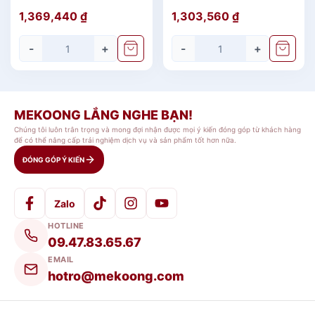
duyên dáng. Đặc biệt, sản phẩm được các nhà
Trắng
Jasmine Vinh Quy
1,369,440
₫
1,303,560
₫
hàng - khách sạn lựa chọn để phục vụ cho thực
Nhạt Giá rẻ
khách.
-
+
-
+
Thông tin chi tiết Bộ Đồ Ăn Minh Long
Daisy Bóng Bay 36 Sản Phẩm
MEKOONG LẮNG NGHE BẠN!
Chúng tôi luôn trân trọng và mong đợi nhận được mọi ý kiến đóng góp từ khách hàng
10 chén cơm 11.5 cm
để có thể nâng cấp trải nghiệm dịch vụ và sản phẩm tốt hơn nữa.
10 dĩa lót chén cơm 15 cm
ĐÓNG GÓP Ý KIẾN
10 chén chấm 9 cm
2 dĩa tròn ảo 26 cm
Zalo
2 dĩa sâu lòng 23 cm
HOTLINE
1 tô trung 23 cm
09.47.83.65.67
1 tô lớn 25 cm
EMAIL
hotro@mekoong.com
Bộ Đồ Ăn Minh Long Daisy Bóng