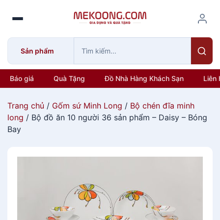
S
k
i
p
Sản phẩm
t
o
c
Báo giá
Quà Tặng
Đồ Nhà Hàng Khách Sạn
Liên 
o
n
Trang chủ
/
Gốm sứ Minh Long
/
Bộ chén đĩa minh
t
long
/ Bộ đồ ăn 10 người 36 sản phẩm – Daisy – Bóng
e
Bay
n
t