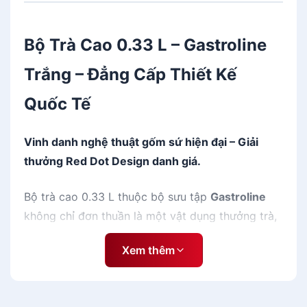
a
s
t
Bộ Trà Cao 0.33 L – Gastroline
r
o
Trắng – Đẳng Cấp Thiết Kế
l
Quốc Tế
i
n
e
Vinh danh nghệ thuật gốm sứ hiện đại – Giải
T
thưởng Red Dot Design danh giá.
r
ắ
Bộ trà cao 0.33 L thuộc bộ sưu tập
Gastroline
n
không chỉ đơn thuần là một vật dụng thưởng trà,
g
s
mà còn là một tác phẩm nghệ thuật đạt giải
ố
Xem thêm
thưởng
“Ý tưởng thiết kế sản phẩm xuất sắc
l
nhất”
tại cuộc thi thiết kế nổi tiếng thế giới
Red
ư
Dot Design Award
. Với thiết kế đột phá, kiểu
ợ