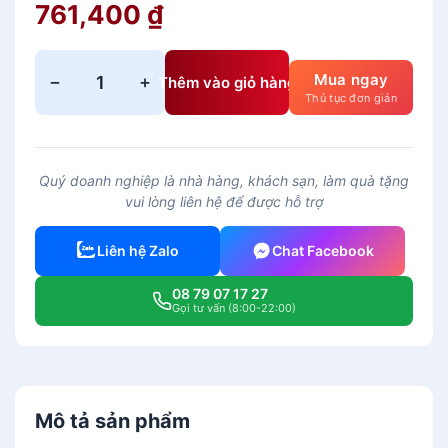
761,400
₫
Mua ngay
−
+
Thêm vào giỏ hàng
B
Thủ tục đơn giản
ộ
T
r
Quý doanh nghiệp là nhà hàng, khách sạn, làm quà tặng
à
vui lòng liên hệ để được hỗ trợ
C
a
Liên hệ Zalo
Chat Facebook
o
0
08 79 07 17 27
.
Gọi tư vấn (8:00-22:00)
3
3
L
–
Mô tả sản phẩm
G