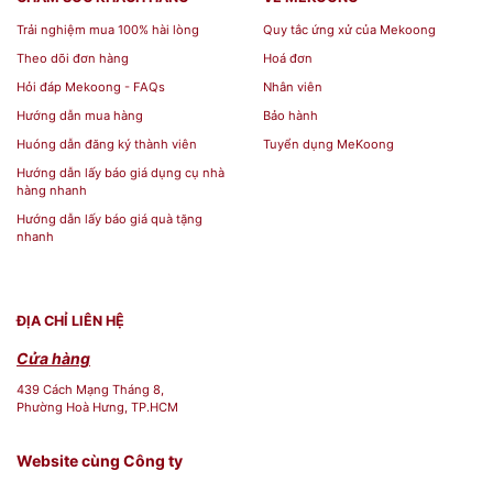
06 Tách trà (dung tích 0.09 L).
Trải nghiệm mua 100% hài lòng
Quy tắc ứng xử của Mekoong
Theo dõi đơn hàng
Hoá đơn
06 Dĩa lót (đường kính 13 cm).
Hỏi đáp Mekoong - FAQs
Nhân viên
Hướng dẫn mua hàng
Bảo hành
Huóng dẫn đăng ký thành viên
Tuyển dụng MeKoong
Hướng dẫn lấy báo giá dụng cụ nhà
Mua Đồ Dùng Nhà Hàng Quà
hàng nhanh
Hướng dẫn lấy báo giá quà tặng
Tặng tại Siêu Thị Mekoong
nhanh
Bạn mong muốn sở hữu những bộ
ấm chén Minh
Long
đẳng cấp quốc tế để khẳng định phong
ĐỊA CHỈ LIÊN HỆ
cách riêng hoặc làm
quà tặng
ngoại giao cao
Cửa hàng
cấp?
Siêu Thị Mekoong
tự hào là đơn vị cung
439 Cách Mạng Tháng 8,
Phường Hoà Hưng, TP.HCM
cấp các dòng sản phẩm
gốm sứ Minh Long
chính
hãng, chất lượng loại 1 với dịch vụ chuyên nghiệp
Website cùng Công ty
và giá thành cạnh tranh nhất thị trường.