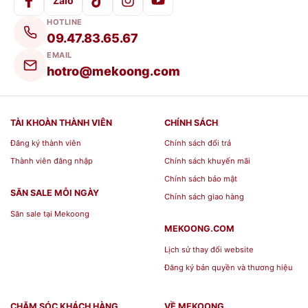
Zalo
HOTLINE
Thông số kỹ thuật chi tiết
09.47.83.65.67
EMAIL
Thông tin
Chi tiết
hotro@mekoong.com
Thương hiệu
Minh Long
Gastroline (Red Dot Design
Bộ sưu tập
TÀI KHOÀN THÀNH VIÊN
CHÍNH SÁCH
Award)
Đăng ký thành viên
Chính sách đổi trả
Hoa văn
Trắng
Thành viên đăng nhập
Chính sách khuyến mãi
Mã sản phẩm
A001_68334100003
Chính sách bảo mật
SĂN SALE MỖI NGÀY
Dung tích
Chính sách giao hàng
0.33 L
Săn sale tại Mekoong
bình
MEKOONG.COM
Lịch sử thay đổi website
Bộ sản phẩm bao gồm
Đăng ký bản quyền và thương hiệu
01 Bình trà cao 0.33 L (kèm nắp).
CHĂM SÓC KHÁCH HÀNG
VỀ MEKOONG