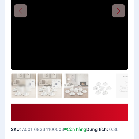
Bộ Trà Cao 0.33 L – Gastroline
Trắng
SKU:
A001_68334100003
Còn hàng
Dung tích:
0.3L