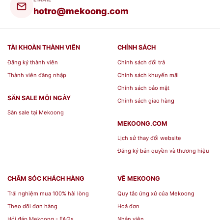
hotro@mekoong.com
BST Hộp Quà Tết Bộ Ấm Chén Bát
TÀI KHOÀN THÀNH VIÊN
CHÍNH SÁCH
Tràng[/caption] [caption id="attachment_139720"
Đăng ký thành viên
Chính sách đổi trả
align="aligncenter" width="600"]
Thành viên đăng nhập
Chính sách khuyến mãi
Chính sách bảo mật
SĂN SALE MỖI NGÀY
Chính sách giao hàng
Săn sale tại Mekoong
MEKOONG.COM
Lịch sử thay đổi website
Đăng ký bản quyền và thương hiệu
CHĂM SÓC KHÁCH HÀNG
VỀ MEKOONG
Trải nghiệm mua 100% hài lòng
Quy tắc ứng xử của Mekoong
Theo dõi đơn hàng
Hoá đơn
Hỏi đáp Mekoong - FAQs
Nhân viên