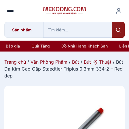
S
k
i
p
Sản phẩm
t
o
c
Báo giá
Quà Tặng
Đồ Nhà Hàng Khách Sạn
Liên 
o
n
Trang chủ
/
Văn Phòng Phẩm
/
Bút
/
Bút Kỹ Thuật
/ Bút
t
Dạ Kim Cao Cấp Staedtler Triplus 0.3mm 334-2 – Red
e
đẹp
n
t