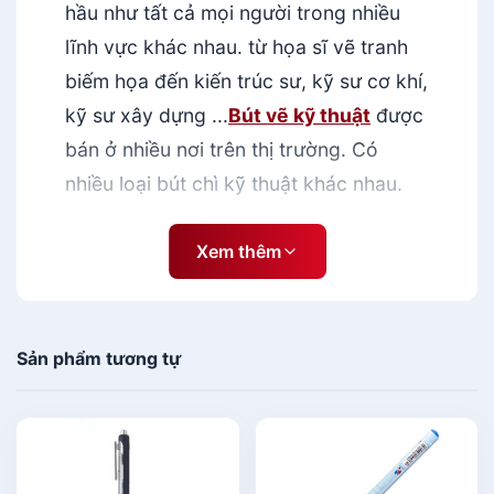
hầu như tất cả mọi người trong nhiều
lĩnh vực khác nhau. từ họa sĩ vẽ tranh
biếm họa đến kiến trúc sư, kỹ sư cơ khí,
kỹ sư xây dựng ...
Bút vẽ kỹ thuật
được
bán ở nhiều nơi trên thị trường. Có
nhiều loại bút chì kỹ thuật khác nhau.
Nếu bạn không phải là dân trong ngành
sẽ rất khó phân biệt được các loại bút
Xem thêm
chì vẽ kỹ thuật. Trong bài viết sau,
chúng tôi sẽ cung cấp thông tin về bút
kỹ thuật và nơi bán loại bút này chất
Sản phẩm tương tự
lượng, giá tốt. Hãy cùng siêu thị
Mekoong tìm hiểu chi tiết về bút kim vẽ
kỹ thuật.