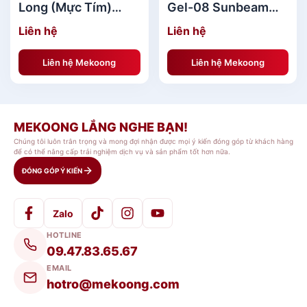
Long (Mực Tím)
Gel-08 Sunbeam
thoải mái nhất. Mực bút vẽ kỹ thuật luôn ra
chính hãng
(Màu Đỏ) cao cấp
đều, đậm và đẹp không gây ngắt quảng,
Liên hệ
Liên hệ
không làm dán đoạn cảm xúc sáng tạo
Liên hệ Mekoong
Liên hệ Mekoong
MEKOONG LẮNG NGHE BẠN!
Chúng tôi luôn trân trọng và mong đợi nhận được mọi ý kiến đóng góp từ khách hàng
để có thể nâng cấp trải nghiệm dịch vụ và sản phẩm tốt hơn nữa.
ĐÓNG GÓP Ý KIẾN
Zalo
HOTLINE
09.47.83.65.67
EMAIL
hotro@mekoong.com