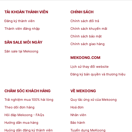
TÀI KHOÀN THÀNH VIÊN
CHÍNH SÁCH
Đăng ký thành viên
Chính sách đổi trả
Bút Dạ Kim Cao Cấp Staedtler Triplus 0.3mm
Thành viên đăng nhập
Chính sách khuyến mãi
334-2 - Red là sản phẩm
bút
cần đơn giản và
Chính sách bảo mật
SĂN SALE MỖI NGÀY
tiện dụng càng tốt. Việc sử dụng các mẫu
bút
Chính sách giao hàng
Săn sale tại Mekoong
kim kỹ thuật
làm dụng cụ hằng ngày với giá
MEKOONG.COM
rẻ và vô cùng chất lượng là điều mà mọi học
Lịch sử thay đổi website
sinh và sinh viên điều mong muốn.
Đăng ký bản quyền và thương hiệu
Bút Dạ Kim Cao Cấp Staedtler Triplus
CHĂM SÓC KHÁCH HÀNG
VỀ MEKOONG
0.3mm 334-2 - Red
được thiết kế đẹp mắt,
Trải nghiệm mua 100% hài lòng
Quy tắc ứng xử của Mekoong
đa dạng, cao cấp, bạn có thể yên tâm chất
Theo dõi đơn hàng
Hoá đơn
lượng sản phẩm
Bút Dạ Kim Cao Cấp
Hỏi đáp Mekoong - FAQs
Nhân viên
Hướng dẫn mua hàng
Bảo hành
Staedtler Triplus 0.3mm 334-2 - Red
đẹp
Huóng dẫn đăng ký thành viên
Tuyển dụng MeKoong