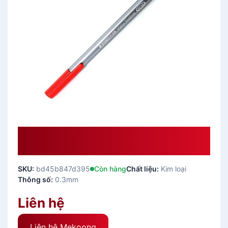
Bút Dạ Kim Cao Cấp Staedtler
Triplus 0.3mm 334-2 – Red Đẹp
SKU:
bd45b847d395
Còn hàng
Chất liệu:
Kim loại
Thông số:
0.3mm
Liên hệ
Liên hệ Mekoong