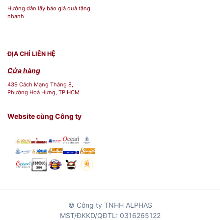
điể
Hướng dẫn lấy báo giá quà tặng
nhanh
n,
Sắc
việt
ĐỊA CHỈ LIÊN HỆ
Phong cách
,
Cửa hàng
San
439 Cách Mạng Tháng 8,
g
Phường Hoà Hưng, TP.HCM
trọ
Website cùng Công ty
ng
Min
h
Thương hiệu
Lon
g
hoà
ng
© Công ty TNHH ALPHAS
Dòng sản phẩm
MST/ĐKKD/QĐTL: 0316265122
cun