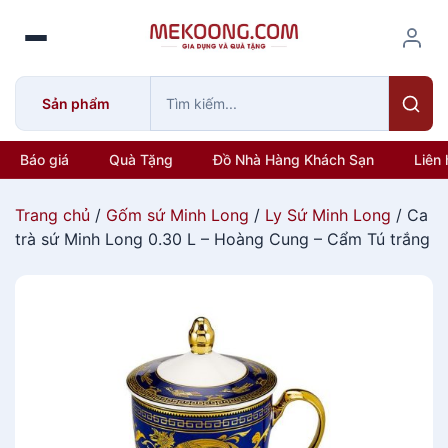
S
k
i
p
Sản phẩm
t
o
c
Báo giá
Quà Tặng
Đồ Nhà Hàng Khách Sạn
Liên 
o
n
Trang chủ
/
Gốm sứ Minh Long
/
Ly Sứ Minh Long
/ Ca
t
trà sứ Minh Long 0.30 L – Hoàng Cung – Cẩm Tú trắng
e
n
t