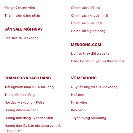
Mã sản phẩm: A001_153020040
Thương hiệu: Minh Long
Đăng ký thành viên
Chính sách đổi trả
Thành viên đăng nhập
Chính sách khuyến mãi
Bộ sưu tập: Hoàng Cung
Chính sách bảo mật
0.3
SĂN SALE MỖI NGÀY
Dung tích
Chính sách giao hàng
L
Săn sale tại Mekoong
34
MEKOONG.COM
Trọng lượng
8
Lịch sử thay đổi website
gr
Đăng ký bản quyền và thương hiệu
Xan
h
CHĂM SÓC KHÁCH HÀNG
VỀ MEKOONG
dươ
Trải nghiệm mua 100% hài lòng
Quy tắc ứng xử của Mekoong
Màu sắc
ng,
Theo dõi đơn hàng
Hoá đơn
Vàn
Hỏi đáp Mekoong - FAQs
Nhân viên
Hướng dẫn mua hàng
Bảo hành
g
Huóng dẫn đăng ký thành viên
Tuyển dụng MeKoong
24k
Hướng dẫn lấy báo giá dụng cụ nhà
Cổ
hàng nhanh