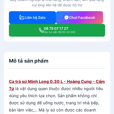
à
vui lòng liên hệ để được hỗ trợ
s
ứ
Liên hệ Zalo
Chat Facebook
M
i
08 79 07 17 27
n
Gọi tư vấn (8:00-22:00)
h
L
o
n
Mô tả sản phẩm
g
0
.
3
Ca trà sứ Minh Long 0.30 L - Hoàng Cung - Cẩm
0
Tú
là vật dụng quen thuộc được nhiều người tiêu
L
dùng yêu thích lựa chọn. Sản phẩm không chỉ
-
được sử dụng
để uống nước, trang trí nhà bếp,
H
bàn làm việc,... Mà ly sứ còn được các doanh
o