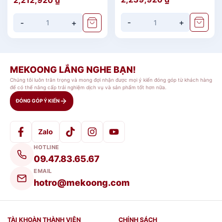
-
+
-
+
MEKOONG LẮNG NGHE BẠN!
Sản phẩm
Ly sứ minh long
được sử dụng
Chúng tôi luôn trân trọng và mong đợi nhận được mọi ý kiến đóng góp từ khách hàng
để phục vụ cho việc uống nước hằng ngày,
để có thể nâng cấp trải nghiệm dịch vụ và sản phẩm tốt hơn nữa.
tiếp khách và sưu tầm trang trí. Đặc biệt,
ĐÓNG GÓP Ý KIẾN
cốc sứ, ly sứ Minh Long
còn được các
doanh nghiệp yêu thích sử dụng để làm
Zalo
quà tặng
cho đối tác, khách hàng trong dịp
HOTLINE
lễ quan trọng.
09.47.83.65.67
EMAIL
Thông tin chi tiết sản phẩm
Ca trà sứ Minh Long
hotro@mekoong.com
0.30 L - Hoàng Cung - Cẩm Tú
TÀI KHOÀN THÀNH VIÊN
CHÍNH SÁCH