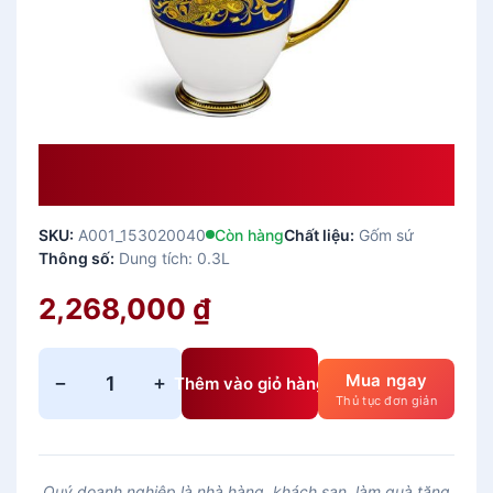
Ca Trà Sứ Minh Long 0.30 L –
Hoàng Cung – Cẩm Tú Trắng
SKU:
A001_153020040
Còn hàng
Chất liệu:
Gốm sứ
Thông số:
Dung tích: 0.3L
2,268,000
₫
Mua ngay
−
+
Thêm vào giỏ hàng
C
Thủ tục đơn giản
a
t
r
Quý doanh nghiệp là nhà hàng, khách sạn, làm quà tặng