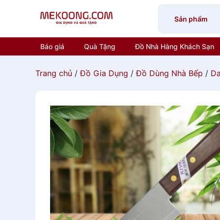
Skip
to
Sản phẩm
content
Báo giá
Quà Tặng
Đồ Nhà Hàng Khách Sạn
Trang chủ
/
Đồ Gia Dụng
/
Đồ Dùng Nhà Bếp
/
Da