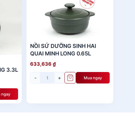
 với các loại dao thông thường.Dao giúp bạn
t nổi tiếng ở Thái Lan. Phần cán thiết kế vừa
ụng. Chất liệu thép không gỉ mang lại độ sắc
NỒI SỨ DƯỠNG SINH HAI
rất tiện dụng. Thiết kế tay cầm gỗ có độ lõm
QUAI MINH LONG 0.65L
an toàn.
633,636
₫
G 3.3L
-
+
Mua ngay
 ngay
 - Không dùng lực quá mạnh hoặc làm rơi dao