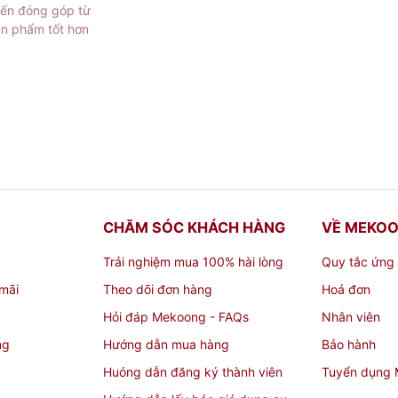
cứng cao.
iến đóng góp từ
ản phẩm tốt hơn
n gỗ bằng ở TPHCM
 cung cấp các sản phẩm đồ gia dụng và
đồ inox gia dụng
ha
n hệ dưới đây mua ngay các sản phẩm chất lượng cho gia đì
 Mạng Tháng 8 Phường 13, Quận 10, Thành phố Hồ Chí Min
CHĂM SÓC KHÁCH HÀNG
VỀ MEKO
Trải nghiệm mua 100% hài lòng
Quy tắc ứng
38683827 - 02862704567
mãi
Theo dõi đơn hàng
Hoá đơn
Hỏi đáp Mekoong - FAQs
Nhân viên
ng
Hướng dẫn mua hàng
Bảo hành
Huóng dẫn đăng ký thành viên
Tuyển dụng