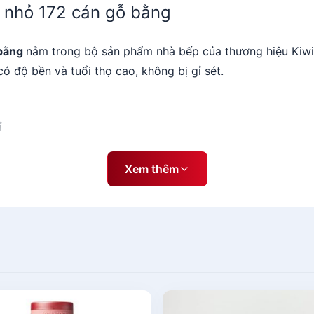
p nhỏ 172 cán gỗ bằng
 bằng
nằm trong bộ sản phẩm nhà bếp của thương hiệu Kiwi n
ó độ bền và tuổi thọ cao, không bị gỉ sét.
ỉ
Xem thêm
g bóng Cán dao: Màu nâu
à bếp nhỏ 172 cán gỗ bằng
ất từ chất liệu cao cấp và công nghệ hiện đại, tạo nên n
c chị em dễ dàng hơn.