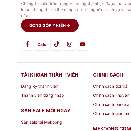
xuống sản nhà. - Không dùng trên vật có độ 
Chúng tôi luôn trân trọng và mong đợi nhận được mọi ý k
khách hàng để có thể nâng cấp trải nghiệm dịch vụ và s
nữa.
Mua Dao nhà bếp nhỏ 172 cá
ĐÓNG GÓP Ý KIẾN
Mekoong là địa chỉ uy tín tại TPHCM chuyên
lượng chính hãng. Liên hệ ngay thông tin liê
Zalo
Địa chỉ
cửa hàng inox gần đây
:
439 Đ. Cách
Website:
Mekoong
TÀI KHOÀN THÀNH VIÊN
CHÍNH SÁCH
Đăng ký thành viên
Chính sách đổi trả
Hotline:
0947836567- 0917743009 - 028
Thành viên đăng nhập
Chính sách khuyến 
Chính sách bảo mật
SĂN SALE MỖI NGÀY
Chính sách giao hà
Săn sale tại Mekoong
MEKOONG.COM