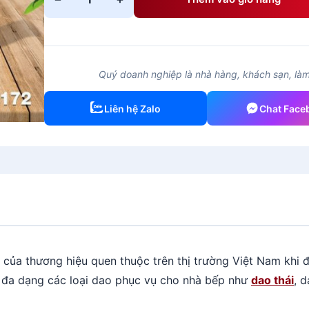
Dao
Thái
Lan
cán
gỗ
Quý doanh nghiệp là nhà hàng, khách sạn, làm 
nhà
bếp
Liên hệ Zalo
Chat Face
nhỏ
172
cán
gỗ
hiệu
kiwi
số
lượng
của thương hiệu quen thuộc trên thị trường Việt Nam khi
i đa dạng các loại dao phục vụ cho nhà bếp như
dao thái
, 