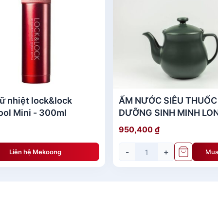
bằng
t liệu thép không gỉ dao cho độ sắc bén gấp nhiều lần so
iện lợi. Dao Kiwi này là sản phẩm thuộc thương hiệu Kiwi rấ
 góp phần tạo nên một chiếc dao vừa đẹp vừa bền và tiện d
ất dễ chùi rửa. Thiết kế phần lưỡi dài giúp cắt thái đồ ăn 
và thực hiện các động tác làm bếp một cách thuận tiện và 
iữ nhiệt lock&lock
ẤM NƯỚC SIÊU THUỐC
ol Mini - 300ml
DƯỠNG SINH MINH LON
ỗ bằng
950,400
₫
 trợ bà nội trợ thực hiện các việc bếp núc nhanh nhất
-
+
Liên hệ Mekoong
Mua
ản Dao nhà bếp nhỏ 172 cán gỗ bằng
 gọt thực phẩm - Không được bỏ dao vào trong lò vi sóng.