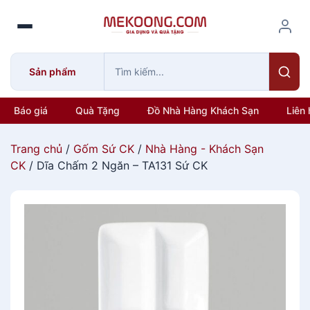
S
k
i
p
Sản phẩm
t
o
c
Báo giá
Quà Tặng
Đồ Nhà Hàng Khách Sạn
Liên 
o
n
Trang chủ
/
Gốm Sứ CK
/
Nhà Hàng - Khách Sạn
t
CK
/ Dĩa Chấm 2 Ngăn – TA131 Sứ CK
e
n
t