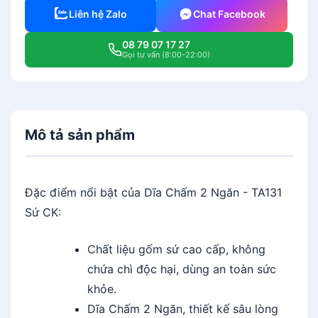
m
Liên hệ Zalo
Chat Facebook
2
N
08 79 07 17 27
g
Gọi tư vấn (8:00-22:00)
ă
n
-
T
Mô tả sản phẩm
A
1
3
1
Đặc điểm nổi bật của Dĩa Chấm 2 Ngăn - TA131
S
Sứ CK:
ứ
C
Chất liệu gốm sứ cao cấp, không
K
chứa chì độc hại, dùng an toàn sức
s
khỏe.
ố
Dĩa Chấm 2 Ngăn, thiết kế sâu lòng
l