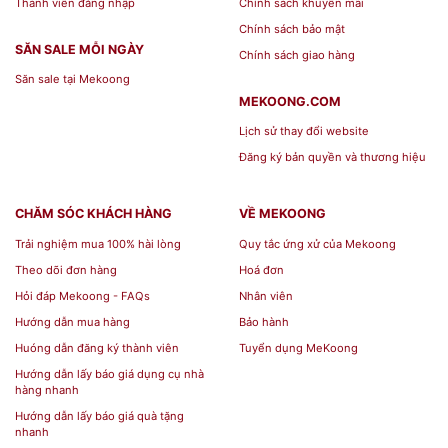
phần mang đến vẻ sang trọng cho
Thành viên đăng nhập
Chính sách khuyến mãi
không gian bếp, bàn ăn.
Chính sách bảo mật
SĂN SALE MỖI NGÀY
Chính sách giao hàng
Mua sản phẩm tại:
Săn sale tại Mekoong
MEKOONG.COM
Địa chỉ: 76 Nguyễn Giản Thanh,
Lịch sử thay đổi website
Đăng ký bản quyền và thương hiệu
phường 15, quận 10, Tp.HCM
Hotline: 0768 071727
CHĂM SÓC KHÁCH HÀNG
VỀ MEKOONG
Website:
mekoong.com
Trải nghiệm mua 100% hài lòng
Quy tắc ứng xử của Mekoong
Theo dõi đơn hàng
Hoá đơn
Hỏi đáp Mekoong - FAQs
Nhân viên
Hướng dẫn mua hàng
Bảo hành
Huóng dẫn đăng ký thành viên
Tuyển dụng MeKoong
Hướng dẫn lấy báo giá dụng cụ nhà
hàng nhanh
Hướng dẫn lấy báo giá quà tặng
nhanh