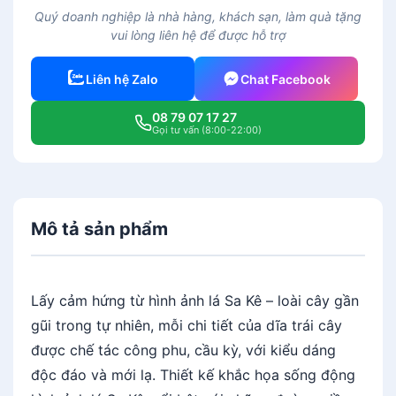
t
Quý doanh nghiệp là nhà hàng, khách sạn, làm quà tặng
r
vui lòng liên hệ để được hỗ trợ
á
i
Liên hệ Zalo
Chat Facebook
c
â
08 79 07 17 27
y
Gọi tư vấn (8:00-22:00)
L
á
S
a
Mô tả sản phẩm
k
e
4
2
Lấy cảm hứng từ hình ảnh lá Sa Kê – loài cây gần
.
gũi trong tự nhiên, mỗi chi tiết của dĩa trái cây
5
được chế tác công phu, cầu kỳ, với kiểu dáng
c
độc đáo và mới lạ. Thiết kế khắc họa sống động
m