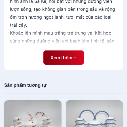
hình ảnh lá Sa Kê, nổi bật với những đường viền
(
lượn sóng, tạo không gian bên trong sâu và rộng
C
h
ôm trọn hương ngọt lành, tươi mát của các loại
ỉ
trái cây.
B
Khoác lên mình màu trắng trẻ trung và, kết hợp
ạ
cùng những đường viền chỉ bạch kim tinh tế, sản
c
phẩm vừa đáp ứng đa dạng sở thích của chủ sở
h
hữu, vừa tô điểm không gian bàn ăn, bàn tiệc…
K
Xem thêm
i
thêm đẹp và sang trọng.
m
)
Thông tin sản phẩm
s
Sản phẩm tương tự
ố
Mã sản phẩm: A001_00460742B
l
Thương hiệu: Minh Long
ư
Size: 42.5cm
ợ
Họa Tiết: Chỉ Bạch Kim
n
g
Lưu ý: Không dùng sản phẩm trong máy rửa chén,