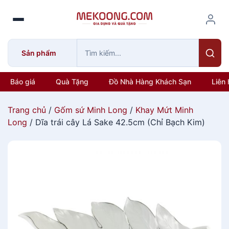
S
k
i
p
Sản phẩm
t
o
c
Báo giá
Quà Tặng
Đồ Nhà Hàng Khách Sạn
Liên 
o
n
Trang chủ
/
Gốm sứ Minh Long
/
Khay Mứt Minh
t
Long
/ Dĩa trái cây Lá Sake 42.5cm (Chỉ Bạch Kim)
e
n
t