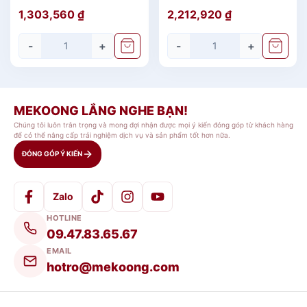
Jasmine Vinh Quy
Mai
1,303,560
₫
2,212,920
₫
Nhạt Giá rẻ
-
+
-
+
MEKOONG LẮNG NGHE BẠN!
Chúng tôi luôn trân trọng và mong đợi nhận được mọi ý kiến đóng góp từ khách hàng
để có thể nâng cấp trải nghiệm dịch vụ và sản phẩm tốt hơn nữa.
ĐÓNG GÓP Ý KIẾN
Zalo
HOTLINE
09.47.83.65.67
EMAIL
hotro@mekoong.com