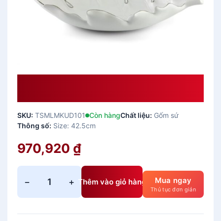
Dĩa Trái Cây Lá Sake 42.5cm (Chỉ
Bạch Kim)
SKU:
TSMLMKUD101
Còn hàng
Chất liệu:
Gốm sứ
Thông số:
Size: 42.5cm
970,920
₫
Mua ngay
−
+
Thêm vào giỏ hàng
D
Thủ tục đơn giản
ĩ
a