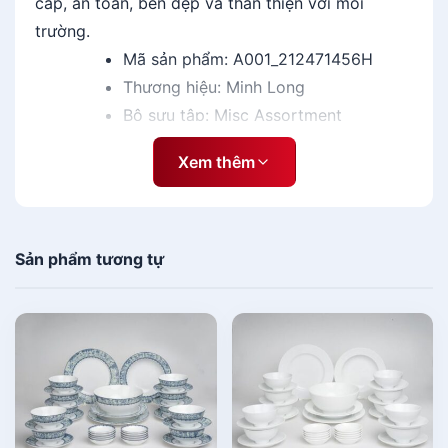
cấp, an toàn, bền đẹp và thân thiện với môi
L
trường.
o
Mã sản phẩm: A001_212471456H
n
Thương hiệu: Minh Long
g
s
Bộ sưu tập: Misc Assortment
ố
Số ngăn: 5 ngăn
l
Xem thêm
ư
ợ
n
g
Sản phẩm tương tự