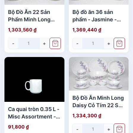
Bộ Đồ Ăn 22 Sản
Bộ đồ ăn 36 sản
Phẩm Minh Long
phẩm - Jasmine -
Jasmine Vinh Quy
Trắng
1,303,560
₫
1,369,440
₫
Nhạt Giá rẻ
-
+
-
+
Bộ Đồ Ăn Minh Long
Daisy Cỏ Tím 22 Sản
Ca quai tròn 0.35 L -
Phẩm Đẹp
1,334,300
₫
Misc Assortment -
Trắng
91,800
₫
-
+