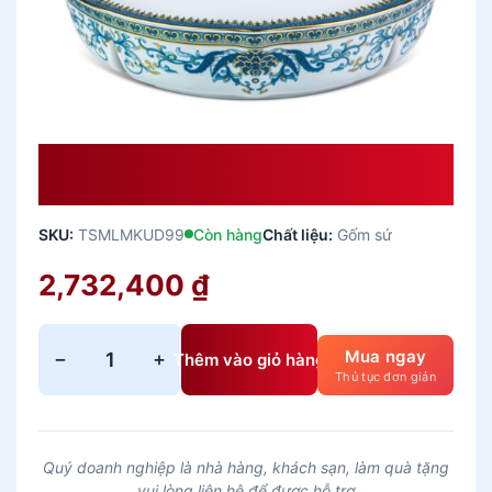
Khay Mứt 5 Ngăn – Sen Ngọc Minh
Long
SKU:
TSMLMKUD99
Còn hàng
Chất liệu:
Gốm sứ
2,732,400
₫
Mua ngay
−
+
Thêm vào giỏ hàng
K
Thủ tục đơn giản
h
a
y
Quý doanh nghiệp là nhà hàng, khách sạn, làm quà tặng
M
vui lòng liên hệ để được hỗ trợ