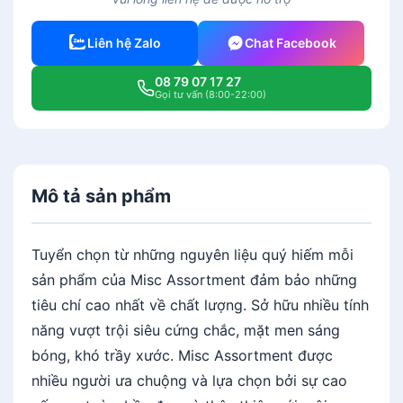
ứ
t
Liên hệ Zalo
Chat Facebook
5
N
08 79 07 17 27
g
Gọi tư vấn (8:00-22:00)
ă
n
-
S
Mô tả sản phẩm
e
n
N
Tuyển chọn từ những nguyên liệu quý hiếm mỗi
g
sản phẩm của Misc Assortment đảm bảo những
ọ
tiêu chí cao nhất về chất lượng. Sở hữu nhiều tính
c
năng vượt trội siêu cứng chắc, mặt men sáng
M
i
bóng, khó trầy xước. Misc Assortment được
n
nhiều người ưa chuộng và lựa chọn bởi sự cao
h