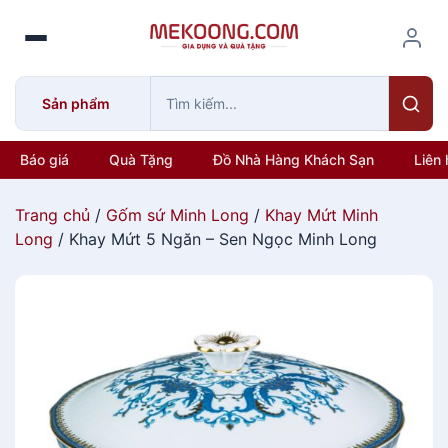
S
k
i
p
Sản phẩm
t
o
c
Báo giá
Quà Tặng
Đồ Nhà Hàng Khách Sạn
Liên 
o
n
Trang chủ
/
Gốm sứ Minh Long
/
Khay Mứt Minh
t
Long
/ Khay Mứt 5 Ngăn – Sen Ngọc Minh Long
e
n
t