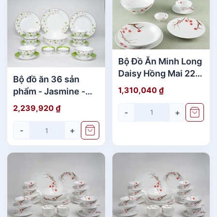
Bộ Đồ Ăn Minh Long
Daisy Hồng Mai 22
Bộ đồ ăn 36 sản
Sản Phẩm Đẹp
1,310,040
₫
phẩm - Jasmine -
Hoa May Mắn
2,239,920
₫
-
+
-
+