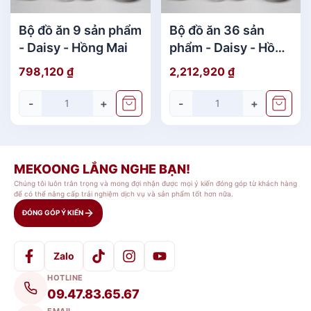
Bộ đồ ăn 9 sản phẩm
Bộ đồ ăn 36 sản
- Daisy - Hồng Mai
phẩm - Daisy - Hồng
Mai
798,120
₫
2,212,920
₫
-
+
-
+
MEKOONG LẮNG NGHE BẠN!
Chúng tôi luôn trân trọng và mong đợi nhận được mọi ý kiến đóng góp từ khách hàng
để có thể nâng cấp trải nghiệm dịch vụ và sản phẩm tốt hơn nữa.
ĐÓNG GÓP Ý KIẾN
Zalo
HOTLINE
09.47.83.65.67