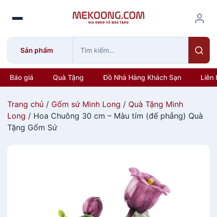
S
k
i
p
Sản phẩm
t
o
c
Báo giá
Quà Tặng
Đồ Nhà Hàng Khách Sạn
Liên 
o
n
Trang chủ
/
Gốm sứ Minh Long
/
Quà Tặng Minh
t
Long
/ Hoa Chuông 30 cm – Màu tím (đế phẳng) Quà
e
Tặng Gốm Sứ
n
t