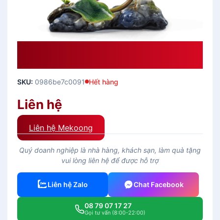
Hoa Chuông 30 Cm – Màu Tím (đế
Phẳng) Quà Tặng Gốm Sứ
SKU:
0986be7c0091
Hết hàng
Liên hệ
Liên hệ Mekoong
Quý doanh nghiệp là nhà hàng, khách sạn, làm quà tặng
vui lòng liên hệ để được hỗ trợ
Liên hệ Zalo
Chat Facebook
08 79 07 17 27
Gọi tư vấn (8:00-22:00)