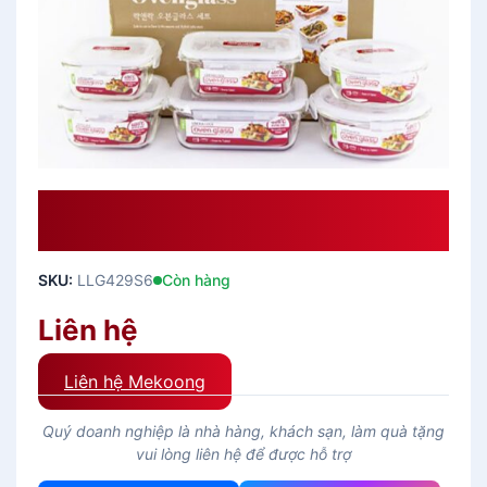
Bộ 6 Hộp Thủy Tinh Lock&Lock –
LLG429S6
SKU:
LLG429S6
Còn hàng
Liên hệ
Liên hệ Mekoong
Quý doanh nghiệp là nhà hàng, khách sạn, làm quà tặng
vui lòng liên hệ để được hỗ trợ