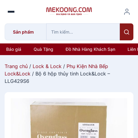
S
k
i
p
Sản phẩm
t
o
c
Báo giá
Quà Tặng
Đồ Nhà Hàng Khách Sạn
Liên 
o
n
Trang chủ
/
Lock & Lock
/
Phụ Kiện Nhà Bếp
t
Lock&Lock
/ Bộ 6 hộp thủy tinh Lock&Lock –
e
LLG429S6
n
t