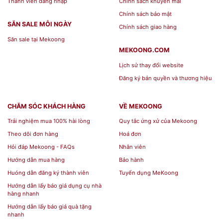
Thành viên đăng nhập
Chính sách khuyến mãi
Chính sách bảo mật
Website:
mekoong.com
SĂN SALE MỖI NGÀY
Chính sách giao hàng
Săn sale tại Mekoong
MEKOONG.COM
Lịch sử thay đổi website
Đăng ký bản quyền và thương hiệu
CHĂM SÓC KHÁCH HÀNG
VỀ MEKOONG
Trải nghiệm mua 100% hài lòng
Quy tắc ứng xử của Mekoong
Theo dõi đơn hàng
Hoá đơn
Hỏi đáp Mekoong - FAQs
Nhân viên
Hướng dẫn mua hàng
Bảo hành
Huóng dẫn đăng ký thành viên
Tuyển dụng MeKoong
Hướng dẫn lấy báo giá dụng cụ nhà
hàng nhanh
Hướng dẫn lấy báo giá quà tặng
nhanh