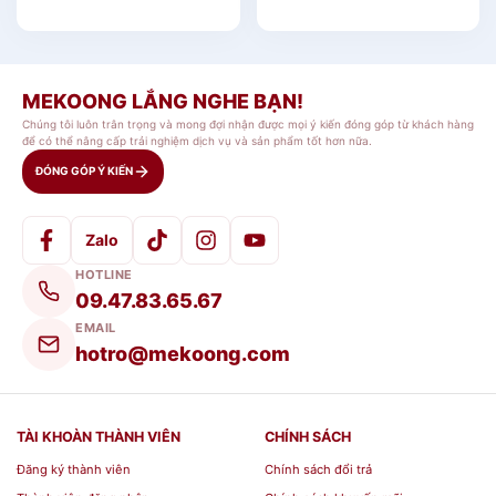
Bảo quản tránh xa tầm với của trẻ em.
Tháo rời nắp khi sử dụng trong lò vi
sóng, máy rửa chén.
Không đun nóng trực tiếp trên lửa.
MEKOONG LẮNG NGHE BẠN!
Chúng tôi luôn trân trọng và mong đợi nhận được mọi ý kiến đóng góp từ khách hàng
để có thể nâng cấp trải nghiệm dịch vụ và sản phẩm tốt hơn nữa.
Địa chỉ đặt mua Bộ Hộp bảo quản
ĐÓNG GÓP Ý KIẾN
Lock&Lock
Zalo
Nếu bạn có nhu cầu đặt
bộ 6 hộp lock&lock
hay
HOTLINE
các sản phẩm
Lock&lock
và các sản phẩm
đồ gia
09.47.83.65.67
dụng
tại cửa hàng chúng tôi, vui lòng liên hệ theo
EMAIL
thông tin sau để đặt hàng sỉ – lẻ:
hotro@mekoong.com
Địa chỉ: 439 Đ. Cách Mạng Tháng 8 Phường 13,
Quận 10, Thành phố Hồ Chí Minh
TÀI KHOÀN THÀNH VIÊN
CHÍNH SÁCH
Đăng ký thành viên
Chính sách đổi trả
Hotline:
0768 071727