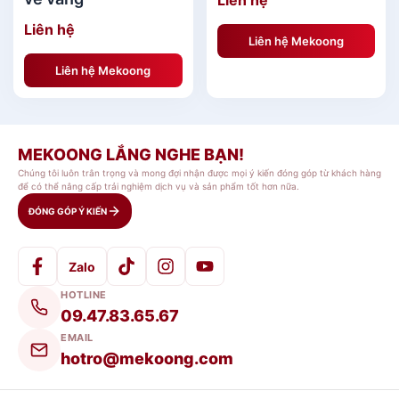
Liên hệ
Liên hệ
Liên hệ Mekoong
Mâm Bồng Hoa Sen Vẽ Vàng Sang
Trọng[/caption]
Liên hệ Mekoong
Giới Thiệu Mâm Bồng Hoa Sen
MEKOONG LẮNG NGHE BẠN!
Vẽ Vàng Sang Trọng
Chúng tôi luôn trân trọng và mong đợi nhận được mọi ý kiến đóng góp từ khách hàng
để có thể nâng cấp trải nghiệm dịch vụ và sản phẩm tốt hơn nữa.
Mâm Bồng Hoa Sen Vẽ Vàng Sang Trọng
được
ĐÓNG GÓP Ý KIẾN
chế tác từ đất cao lanh Đông Triều. Đất sau khi
được chắt lọc tinh hoa sẽ kết hợp cùng dòng
Zalo
nước thiêng sông Hồng, tạo nên cốt gốm bền
HOTLINE
chắc. Tiếp đó vật phẩm
mâm bồng bàn thờ
sẽ
09.47.83.65.67
được nung ở nhiệt độ 1350 độ C, từ đó các tạp
EMAIL
hotro@mekoong.com
chất và kim loại nặng sẽ được loại bỏ.