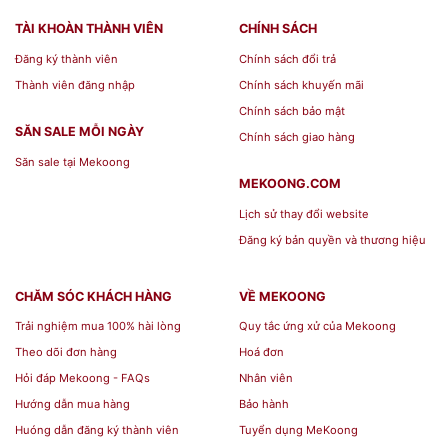
Người nghệ nhân sẽ sử dụng vàng để làm nổi bật
TÀI KHOÀN THÀNH VIÊN
CHÍNH SÁCH
họa tiết của mâm bồng, vàng trên vật phẩm bắt
Đăng ký thành viên
Chính sách đổi trả
buộc phải là vàng 24k của làng nghề Kiêu Kỵ
Thành viên đăng nhập
Chính sách khuyến mãi
trăm năm. Có như vậy vật phẩm mới toát lên
Chính sách bảo mật
được cái hồn của đỉnh cao nghệ thuật.
SĂN SALE MỖI NGÀY
Chính sách giao hàng
Săn sale tại Mekoong
Sau khi đã vẽ vàng, sản phẩm sẽ được nung thêm
MEKOONG.COM
một lần nữa ở nhiệt độ 800 độ C. Khi đó vàng sẽ
Lịch sử thay đổi website
bám chặt hơn vào cốt sứ, cuối cùng vật phẩm sẽ
Đăng ký bản quyền và thương hiệu
được tráng một lớp men thủy tinh để trở nên
sáng và bắt mắt hơn. Để sản phẩm Mâm Bồng
CHĂM SÓC KHÁCH HÀNG
VỀ MEKOONG
Hoa Sen Vẽ Vàng Sang Trọng đến tới tay
khách
Trải nghiệm mua 100% hài lòng
Quy tắc ứng xử của Mekoong
hàng
, vật phẩm phải trải qua 22 công đoạn
Theo dõi đơn hàng
Hoá đơn
nghiêm ngặt của làng nghề.
Hỏi đáp Mekoong - FAQs
Nhân viên
Hướng dẫn mua hàng
Bảo hành
Thông Tin Sản Phẩm
Huóng dẫn đăng ký thành viên
Tuyển dụng MeKoong