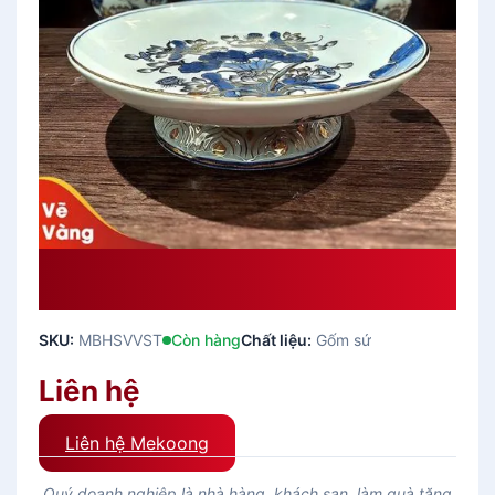
Mâm Bồng Hoa Sen Vẽ Vàng Sang
Trọng
SKU:
MBHSVVST
Còn hàng
Chất liệu:
Gốm sứ
Liên hệ
Liên hệ Mekoong
Quý doanh nghiệp là nhà hàng, khách sạn, làm quà tặng