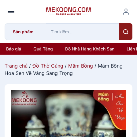
S
k
i
p
Sản phẩm
t
o
c
Báo giá
Quà Tặng
Đồ Nhà Hàng Khách Sạn
Liên 
o
n
Trang chủ
/
Đồ Thờ Cúng
/
Mâm Bồng
/ Mâm Bồng
t
Hoa Sen Vẽ Vàng Sang Trọng
e
n
t