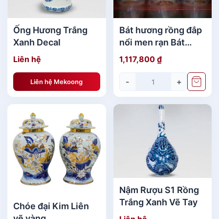
nhằm thể hiện sự đủ đầy và viên mãn.
[caption id="attachment_33458"
Ống Hương Trắng
Bát hương rồng đắp
align="aligncenter" width="600"]
Xanh Decal
nổi men rạn Bát
Tràng phi 20
Liên hệ
1,117,800
₫
-
+
Liên hệ Mekoong
Nậm Rượu S1 Rồng
Trắng Xanh Vẽ Tay
Chóe đại Kim Liên
vẽ vàng